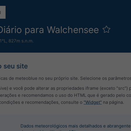
Diário para Walchensee
1°L,
827m s.n.m.
 seu site
cas de meteoblue no seu próprio site. Selecione os parâmetros
ive) e você pode alterar as propriedades iframe (exceto "src") 
rações e recomendamos o uso do HTML que é gerado pelo confi
 condições e recomendações, consulte o
"Widget"
na página.
Dados meteorológicos mais detalhados e abrangentes