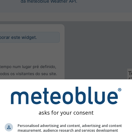
da meteoblue Weather API.
porar este widget.
tempo num lugar pré definido,
todos os visitantes do seu site.
zador
asks for your consent
Personalised advertising and content, advertising and content
measurement, audience research and services development