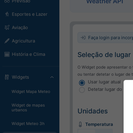
Weather API
Previsão
Esportes e Lazer
Aviação
Faça login para incor
Agricultura
Seleção de lugar
História e Clima
O Widget pode apresentar o 
ou tentar detetar o lugar de 
Widgets
Usar lugar atual
Detetar lugar do utili
Widget Mapa Meteo
Widget de mapas
Unidades
urbanos
Widget Meteo 3h
Temperatura