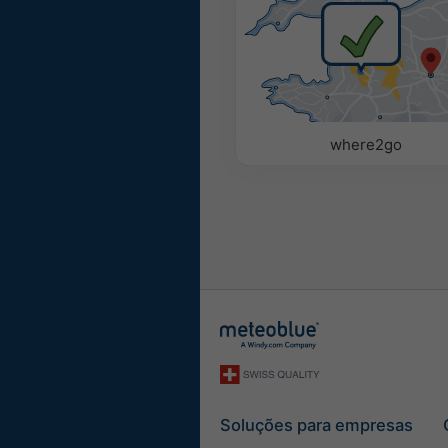
Parâmetros
Use as seguintes opções p
meteorológicas para o Widg
Pictograma
where2go
Temperatura (máx.)
Temperatura: (mín.)
Velocidade do vento
Rajadas de vento
Direção do vento
Índice - UV
Humidade relativa
Precipitação
Soluções para empresas
Probabilidade de prec