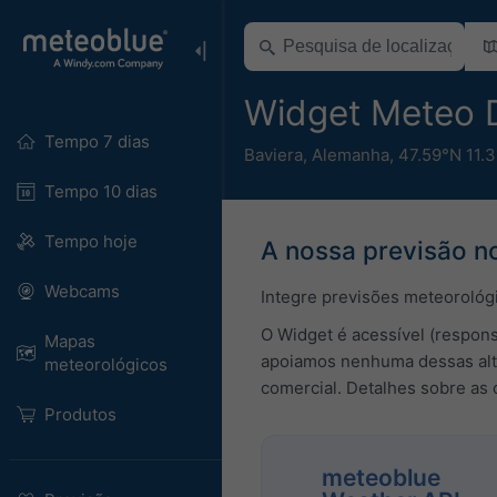
Widget Meteo 
Tempo 7 dias
Baviera
,
Alemanha
,
47.59°N 11.3
Tempo 10 dias
Tempo hoje
A nossa previsão no
Webcams
Integre previsões meteorológi
O Widget é acessível (respons
Mapas
apoiamos nenhuma dessas alte
meteorológicos
comercial. Detalhes sobre as
Produtos
meteoblue