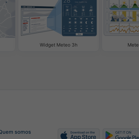
ara adicionar variáveis
et ou para as retirar.
Widget Meteo 3h
Mete
Quem somos
ipitação