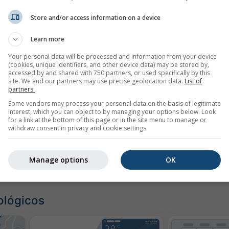
Store and/or access information on a device
Learn more
mph
kn
Your personal data will be processed and information from your device
(cookies, unique identifiers, and other device data) may be stored by,
accessed by and shared with 750 partners, or used specifically by this
site. We and our partners may use precise geolocation data.
List of
partners.
Some vendors may process your personal data on the basis of legitimate
interest, which you can object to by managing your options below. Look
for a link at the bottom of this page or in the site menu to manage or
withdraw consent in privacy and cookie settings.
Manage options
OK
ológicos
mático