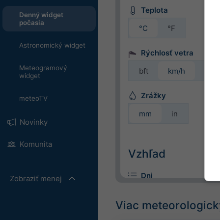
Teplota
Denný widget
počasia
°C
°F
Astronomický widget
Rýchlosť vetra
Meteogramový
bft
km/h
m/s
widget
Zrážky
meteoTV
mm
in
Novinky
Komunita
Vzhľad
Dni
Zobraziť menej
Viac meteorologick
Farebné