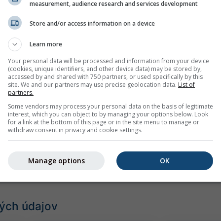
measurement, audience research and services development
Store and/or access information on a device
Learn more
Your personal data will be processed and information from your device
(cookies, unique identifiers, and other device data) may be stored by,
mph
kn
accessed by and shared with 750 partners, or used specifically by this
site. We and our partners may use precise geolocation data.
List of
partners.
Some vendors may process your personal data on the basis of legitimate
interest, which you can object to by managing your options below. Look
for a link at the bottom of this page or in the site menu to manage or
withdraw consent in privacy and cookie settings.
Manage options
OK
ých údajov