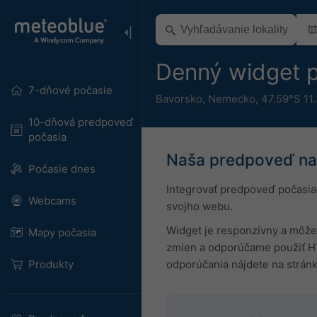
Denný widget 
7-dňové počasie
Bavorsko
,
Nemecko
,
47.59°S 11
10-dňová predpoveď
počasia
Naša predpoveď na 
Počasie dnes
Integrovať predpoveď počasia
Webcams
svojho webu.
Widget je responzívny a môžet
Mapy počasia
zmien a odporúčame použiť H
Produkty
odporúčania nájdete na strán