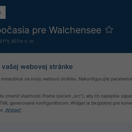
počasia pre Walchensee
.31°V,
827m n. m.
vašej webovej stránke
 meteoblue na svoju webovú stránku. Nakonfigurujte parametre 
e zmeniť vlastnosti iframe (okrem „src“), aby čo najlepšie zap
TML generované konfigurátorom. Widget je bezplatný pre kome
ke
„Widget“
.