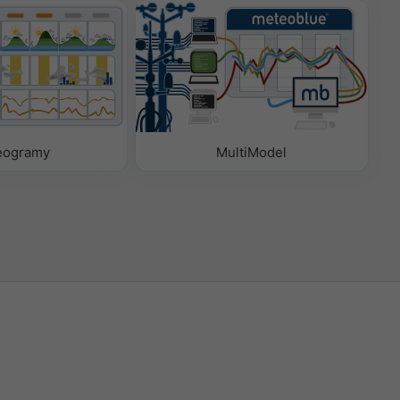
eogramy
MultiModel