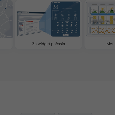
omatické
ožností môžete do widgetu
ániť meteorologické
3h widget počasia
Met