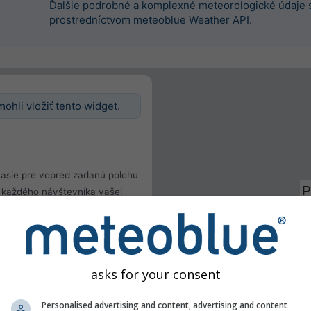
Ďalšie podrobné a komplexné meteorologické údaje 
prostredníctvom meteoblue Weather API.
mohli vložiť tento widget.
asie pre vopred zadanú polohu
hu každého návštevníka vašej
hu
teľa
asks for your consent
Personalised advertising and content, advertising and content