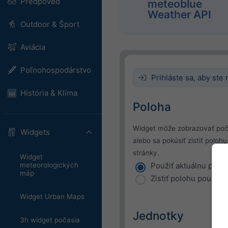
Predpoveď
meteoblue
Weather API
Outdoor & Šport
Aviácia
Poľnohospodárstvo
Prihláste sa, aby ste 
História & Klíma
Poloha
Widget môže zobrazovať poč
Widgets
alebo sa pokúsiť zistiť polo
stránky.
Widget
meteorologických
Použiť aktuálnu polo
máp
Zistiť polohu používa
Widget Urban Maps
Jednotky
3h widget počasia