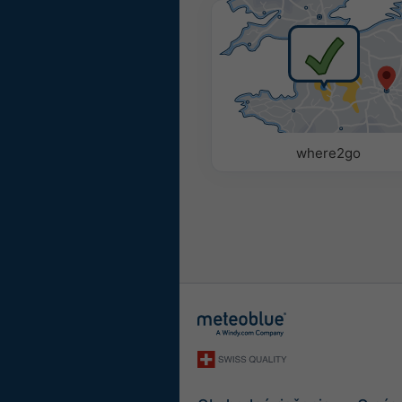
Farebné
Monochr
Parametre
Pomocou nasledujúcich m
pridať alebo z neho odstr
parametre.
where2go
Piktogram
Teplota (max.)
Teplota (min.)
Rýchlosť vetra
Nárazy vetra
Smer vetra
Index UV