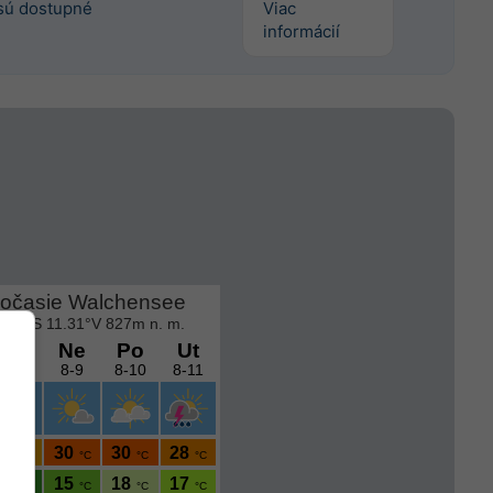
sú dostupné
Viac
informácií