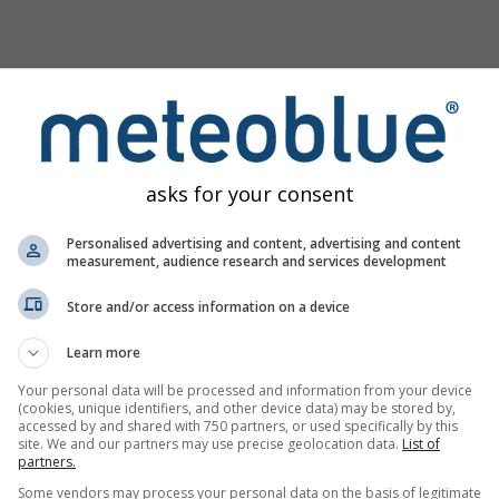
asks for your consent
Personalised advertising and content, advertising and content
measurement, audience research and services development
Store and/or access information on a device
ginea
Learn more
Your personal data will be processed and information from your device
(cookies, unique identifiers, and other device data) may be stored by,
lorați instrumentul nostru de evaluare a riscului
Try it for
accessed by and shared with 750 partners, or used specifically by this
atic
Basel
site. We and our partners may use precise geolocation data.
List of
partners.
Some vendors may process your personal data on the basis of legitimate