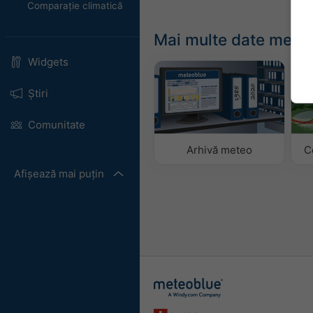
Comparație climatică
Mai multe date mete
Widgets
Știri
Comunitate
Arhivă meteo
C
Afișează mai puțin