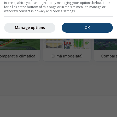
interest, which you can object to by managing your options below. Look
for a link at the bottom of this page or in the site menu to manage or
withdraw consent in privacy and cookie settings.
o
Manage options
OK
omparație climatică
Climă (modelată)
Compara