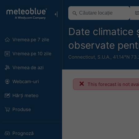
Date climatice 
Vremea pe 7 zile
observate pentr
Vremea pe 10 zile
Connecticut
,
S.U.A.
,
41.14°N 73
Vremea de azi
Webcam-uri
This forecast is not ava
Hărți meteo
Produse
Prognoză