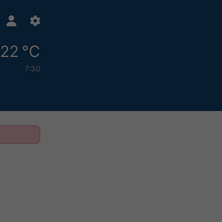
22 °C
7:30