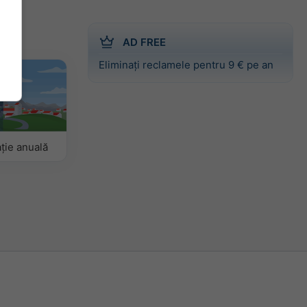
AD FREE
Eliminați reclamele pentru 9 € pe an
ție anuală