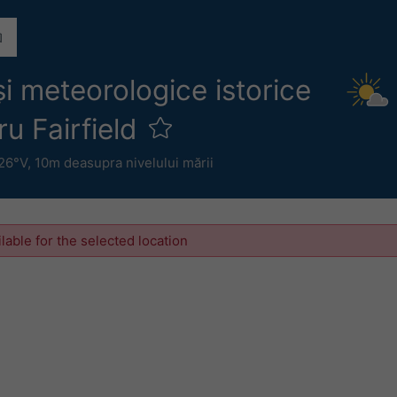
și meteorologice istorice
u Fairfield
.26°V,
10m deasupra nivelului mării
ilable for the selected location