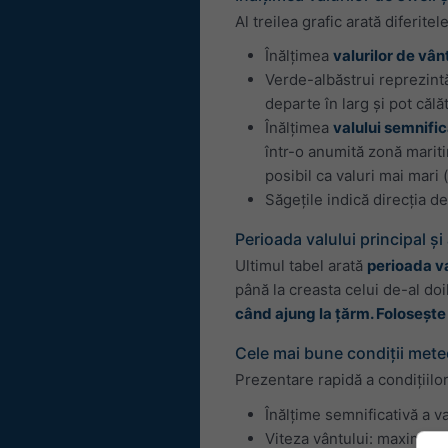
Al treilea grafic arată diferitele
Înălțimea
valurilor de vân
Verde-albăstrui reprezin
departe în larg și pot călă
Înălțimea
valului semnific
într-o anumită zonă marit
posibil ca valuri mai mari
Săgețile indică direcția de
Perioada valului principal și
Ultimul tabel arată
perioada val
până la creasta celui de-al doi
când ajung la țărm. Foloseșt
Cele mai bune condiții mete
Prezentare rapidă a condițiilor
Înălțime semnificativă a v
Viteza vântului: maximum