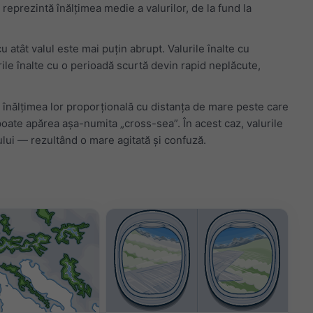
 reprezintă înălțimea medie a valurilor, de la fund la
 atât valul este mai puțin abrupt. Valurile înalte cu
rile înalte cu o perioadă scurtă devin rapid neplăcute,
ar înălțimea lor proporțională cu distanța de mare peste care
 poate apărea așa-numita „cross-sea”. În acest caz, valurile
ului — rezultând o mare agitată și confuză.