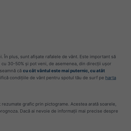
 În plus, sunt afișate rafalele de vânt. Este important să
i cu 30-50% și pot veni, de asemenea, din direcții ușor
 înseamnă că
cu cât vântul este mai puternic, cu atât
rifică condițiile de vânt pentru spotul tău de surf pe
harta
nt rezumate grafic prin pictograme. Acestea arată soarele,
eră prognoza. Dacă ai nevoie de informații mai precise despre