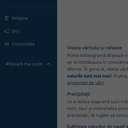
Widgets
Știri
Comunitate
Viteza vântului și rafalele
Prima meteogramă afișează vite
se ia întotdeauna în considera
Afișează mai puțin
diferite. În general, viteza vâ
valurile sunt mai mari.
În plus,
prognozei de vânt
.
Precipitații
La al doilea diagramă sunt ind
norii, tipul și intensitatea pr
precipitații, te rugăm să consu
Înălțimea valurilor de swell ș