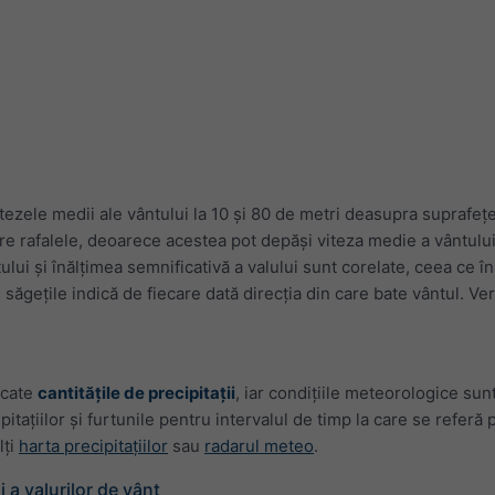
zele medii ale vântului la 10 și 80 de metri deasupra suprafeței.
re rafalele, deoarece acestea pot depăși viteza medie a vântulu
ntului și înălțimea semnificativă a valului sunt corelate, ceea ce
 săgețile indică de fiecare dată direcția din care bate vântul. Ve
icate
cantitățile de precipitații
, iar condițiile meteorologice su
ecipitațiilor și furtunile pentru intervalul de timp la care se ref
lți
harta precipitațiilor
sau
radarul meteo
.
i a valurilor de vânt