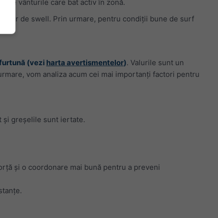
e de vânturile care bat activ în zonă.
lurilor de swell. Prin urmare, pentru condiții bune de surf
 furtună (vezi
harta avertismentelor
)
. Valurile sunt un
in urmare, vom analiza acum cei mai importanți factori pentru
și greșelile sunt iertate.
forță și o coordonare mai bună pentru a preveni
stanțe.