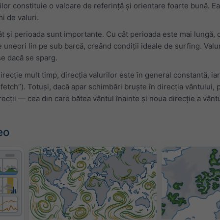
ilor constituie o valoare de referință și orientare foarte bună. Ea
mi de valuri.
cât și perioada sunt importante. Cu cât perioada este mai lungă, cu
 uneori lin pe sub barcă, creând condiții ideale de surfing. Valu
se dacă se sparg.
recție mult timp, direcția valurilor este în general constantă, i
„fetch”). Totuși, dacă apar schimbări bruște în direcția vântului,
recții — cea din care bătea vântul înainte și noua direcție a vânt
eo