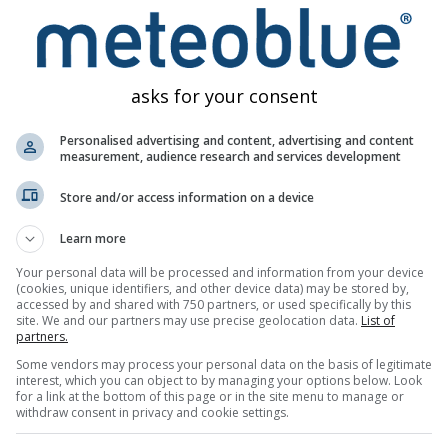
offshore stabilizează valurile, în timp ce, cu vânturi onshore, va
ru formarea valurilor este vântul
. Vântul creează mișcarea parti
asks for your consent
ticule continuă apoi să se împingă unele pe altele. Ca regulă ge
 sunt mai mari
.
Personalised advertising and content, advertising and content
measurement, audience research and services development
valurile capătă viteze diferite. Dacă valuri mai rapide ajung din 
itele valuri „rogue”.
Store and/or access information on a device
nește un fund marin care se ridică brusc, se poate descarca brus
Learn more
ă la
vânturile offshore și onshore
. Acestea indică direcția vântu
Your personal data will be processed and information from your device
spre mare. Vânturile onshore puternice pot provoca spargerea uno
(cookies, unique identifiers, and other device data) may be stored by,
în apropierea coastei.
accessed by and shared with 750 partners, or used specifically by this
site. We and our partners may use precise geolocation data.
List of
partners.
 de situații în care vânturi onshore puternice au bătut timp de câ
i, valurile de swell lungi vor asigura distracția (relativ sigură). 
Some vendors may process your personal data on the basis of legitimate
interest, which you can object to by managing your options below. Look
for a link at the bottom of this page or in the site menu to manage or
valului
withdraw consent in privacy and cookie settings.
u perioada valului. Valurile înalte cu o perioadă scurtă (mai puț