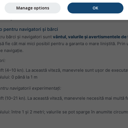
n adânci. Perioadele scurte sunt tipice valurilor de vânt, generat
Manage options
OK
au de obicei o perioadă lungă, așa cum este, în general, cazul va
i lungă.
 pentru navigatori și bărci
ru bărci și navigatori sunt
vântul, valurile și avertismentele de
 să fie cât mai mici posibil pentru a garanta o mare liniștită. Pr
e navigație.
ri:
Bft (4–10 kn). La această viteză, manevrele sunt ușor de executat 
lului: 0 până la 1 m
entru navigatorii experimentați:
Bft (10–21 kn). La această viteză, manevrele necesită mai multă 
lului: între 1 și 2 metri; valurile se pot sparge în anumite circum