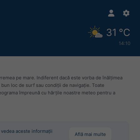
31 °C
14:10
vremea pe mare. Indiferent dacă este vorba de înălțimea
i bun loc de surf sau condiții de navigație. Toate
eteograma împreună cu hărțile noastre meteo pentru a
 vedea aceste informații
Află mai multe