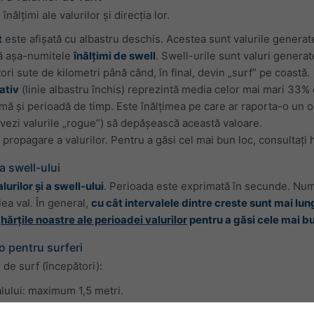
 înălțimi ale valurilor și direcția lor.
t
este afișată cu albastru deschis. Acestea sunt valurile generate 
tă așa-numitele
înălțimi de swell
. Swell-urile sunt valuri genera
tori sute de kilometri până când, în final, devin „surf” pe coastă.
ativ
(linie albastru închis) reprezintă media celor mai mari 33% di
imă și perioadă de timp. Este înălțimea pe care ar raporta-o un 
 (vezi valurile „rogue”) să depășească această valoare.
 propagare a valurilor. Pentru a găsi cel mai bun loc, consultați h
 a swell-ului
urilor și a swell-ului
. Perioada este exprimată în secunde. Numă
lea val. În general,
cu cât intervalele dintre creste sunt mai lung
e
hărțile noastre ale perioadei valurilor
pentru a găsi cele mai bu
o pentru surferi
 de surf (începători):
alului: maximum 1,5 metri.
 40 km/h.