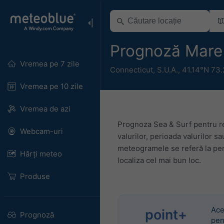
Prognoză Mare 
Vremea pe 7 zile
Connecticut
,
S.U.A.
,
41.14°N 73
Vremea pe 10 zile
Vremea de azi
Prognoza Sea & Surf pentru re
Webcam-uri
valurilor, perioada valurilor s
meteogramele se referă la per
Hărți meteo
localiza cel mai bun loc.
Produse
Ace
point+
Prognoză
pen