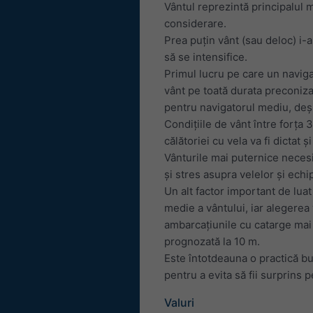
Vântul reprezintă principalul 
considerare.
Prea puțin vânt (sau deloc) i-
să se intensifice.
Primul lucru pe care un navigat
vânt pe toată durata preconizat
pentru navigatorul mediu, deși 
Condițiile de vânt între forța 
călătoriei cu vela va fi dictat ș
Vânturile mai puternice necesi
și stres asupra velelor și echi
Un alt factor important de luat
medie a vântului, iar alegerea 
ambarcațiunile cu catarge mai 
prognozată la 10 m.
Este întotdeauna o practică bu
pentru a evita să fii surprins 
Valuri