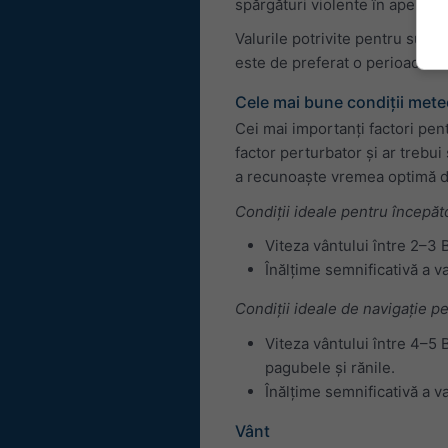
spărgături violente în ape puți
Valurile potrivite pentru surf 
este de preferat o perioadă ma
Cele mai bune condiții meteo
Cei mai importanți factori pent
factor perturbator și ar trebui
a recunoaște vremea optimă d
Condiții ideale pentru începăto
Viteza vântului între 2–3 
Înălțime semnificativă a va
Condiții ideale de navigație p
Viteza vântului între 4–5 
pagubele și rănile.
Înălțime semnificativă a va
Vânt