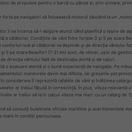
mijloc de propulsie pentru o barcă cu pânze și, prin urmare, prim
ar forța pe navigatori să folosească motorul (ducând la un „moto
or îl va încerca să-l asigure atunci când planifică o ieșire de a
ă a călătoriei. Condițiile de vânt între forțele 3 și 5 pe scara B
confortul real al călătoriei va depinde și de direcția vântului față
3 și 5 pe scara Beaufort (7-21 kn) sunt, de obicei, ușor de gestio
i de direcția vântului față de destinația dorită și de valuri.
tă o evaluare atentă și o bună experiență de navigație. Pe măsur
pamentului: manevrele devin mai dificile, iar greșelile pot provo
 în considerare îl reprezintă rafalele de vânt și înălțimea catarg
velelor ar trebui făcută în consecință. În plus, viteza relevantă 
înalte ar trebui să ia în calcul viteze mai mari: cu un catarg de
nă să consulți buletinele oficiale maritime și avertismentele me
pe mare în condiții periculoase.