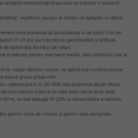
a variabilă meteorologică pe care un marinar o va lua în
rboating” neplăcut) sau pur și simplu să aștepte ca vântul
grement este prezența (și persistența) a cel puțin 5 kn de
eaufort (7–21 kn) sunt de obicei gestionabile și plăcute
 de destinația dorită și de valuri.
nat și plăcute pentru marinarul mediu, deși confortul real al
ă ce viteza vântului crește, se aplică mai multă presiune
ca daune grave și/sau răni.
ului: rafalele pot fi cu 30–50% mai puternice decât viteza
a vântului pentru o barcă cu vele este cea la 10 m, însă
 15–20 m, se mai adaugă 10–20% la viteza medie a vântului
teo pentru zona de interes și pentru cele apropiate,