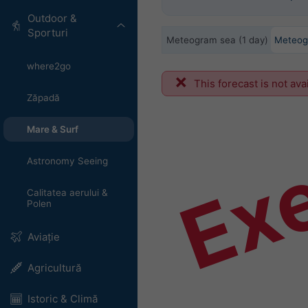
Outdoor &
Sporturi
Meteogram sea (1 day)
Meteog
where2go
Ex
This forecast is not ava
Zăpadă
Mare & Surf
Astronomy Seeing
Calitatea aerului &
Polen
Aviație
Agricultură
Istoric & Climă