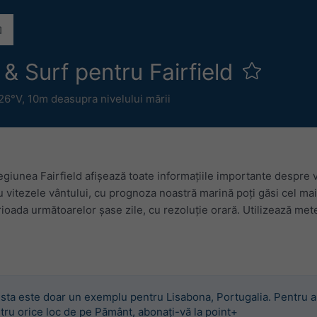
& Surf pentru Fairfield
.26°V,
10m deasupra nivelului mării
giunea Fairfield afișează toate informațiile importante despre 
au vitezele vântului, cu prognoza noastră marină poți găsi cel ma
ioada următoarelor șase zile, cu rezoluție orară. Utilizează m
sta este doar un exemplu pentru Lisabona, Portugalia. Pentru a
tru orice loc de pe Pământ, abonați-vă la point+