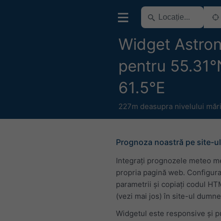
Widget Astro
pentru 55.31°
61.5°E
227m deasupra nivelului mări
Prognoza noastră pe site-ul
Integrați prognozele meteo m
propria pagină web. Configura
parametrii și copiați codul H
(vezi mai jos) în site-ul dumn
Widgetul este responsive și p