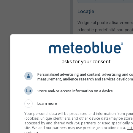
Locație
Widget-ul poate afișa vreme
o locație predefinită sau poa
încerca să detecteze locația 
vizitator al site-ului tău.
Folosește locația cur
Detectează locația
asks for your consent
utilizatorului
Personalised advertising and content, advertising and c
measurement, audience research and services develop
Aspect
Store and/or access information on a device
Funcționalități
Learn more
Omite temperatura și
Your personal data will be processed and information from you
umiditatea
(cookies, unique identifiers, and other device data) may be store
accessed by and shared with 750 partners, or used specifically b
site. We and our partners may use precise geolocation data.
List
partners.