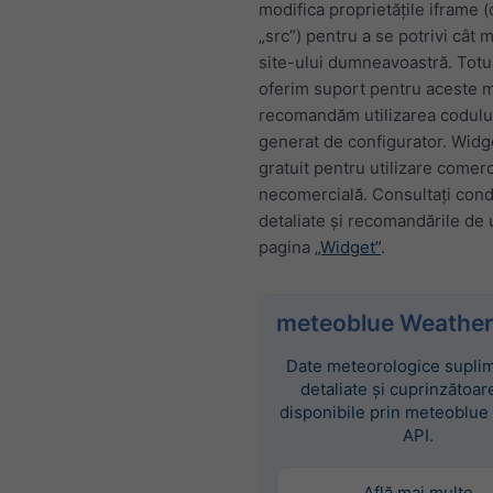
modifica proprietățile iframe 
„src”) pentru a se potrivi cât 
site-ului dumneavoastră. Totu
oferim suport pentru aceste mo
recomandăm utilizarea codul
generat de configurator. Widg
gratuit pentru utilizare comerc
necomercială. Consultați condi
detaliate și recomandările de u
pagina
„Widget”
.
meteoblue Weather
Date meteorologice suplim
detaliate și cuprinzătoar
disponibile prin meteoblue
API.
Află mai multe