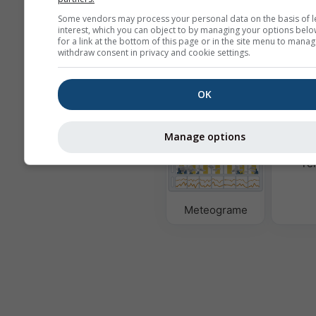
Some vendors may process your personal data on the basis of l
Mai multe date meteo
interest, which you can object to by managing your options belo
for a link at the bottom of this page or in the site menu to manag
withdraw consent in privacy and cookie settings.
Ast
Se
OK
Cross-section
Manage options
Te
Meteograme