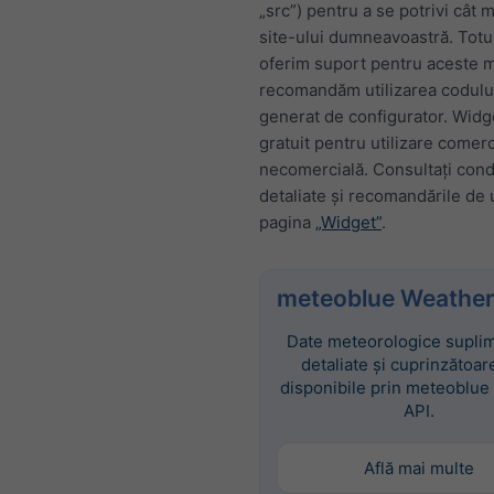
„src”) pentru a se potrivi cât 
site-ului dumneavoastră. Totu
oferim suport pentru aceste mo
recomandăm utilizarea codul
generat de configurator. Widg
gratuit pentru utilizare comerc
necomercială. Consultați condi
detaliate și recomandările de u
pagina
„Widget”
.
meteoblue Weather
Date meteorologice suplim
detaliate și cuprinzătoar
disponibile prin meteoblue
API.
Află mai multe