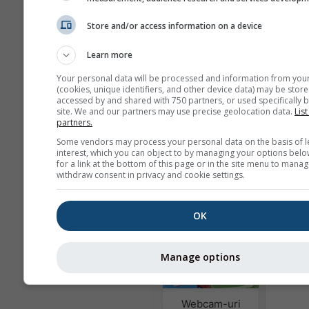
Zile
Store and/or access information on a device
Learn more
Fundal
Your personal data will be processed and information from you
(cookies, unique identifiers, and other device data) may be store
Cu imagine de fundal
accessed by and shared with 750 partners, or used specifically b
Cu culoare de fundal
site. We and our partners may use precise geolocation data.
List
partners.
Fără fundal: text înch
Some vendors may process your personal data on the basis of l
Fără fundal: text des
interest, which you can object to by managing your options belo
for a link at the bottom of this page or in the site menu to manag
withdraw consent in privacy and cookie settings.
OK
Mai multe date meteo
Manage options
Wi
Astr
Webcam-uri