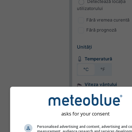
Detectează locația
utilizatorului
Fără vremea curentă
Fără prognoză
Unități
Temperatură
°C
°F
Viteza vântului
bft
km/h
m/s
mph
kn
asks for your consent
Aspect
Personalised advertising and content, advertising and c
measurement, audience research and services develop