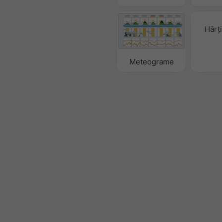
Hărț
Meteograme