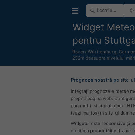
Widget Meteo
pentru Stuttga
Baden-Württemberg
,
German
252m deasupra nivelului mări
Prognoza noastră pe site-ul
Integrați prognozele meteo m
propria pagină web. Configura
parametrii și copiați codul H
(vezi mai jos) în site-ul dumn
Widgetul este responsive și p
modifica proprietățile iframe 