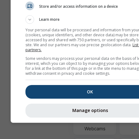
Store and/or access information on a device
Learn more
Pozadie
Your personal data will be processed and information from you
S pozadím ako obráz
(cookies, unique identifiers, and other device data) may be store
accessed by and shared with 750 partners, or used specifically b
S farebným pozadím
site. We and our partners may use precise geolocation data.
List
Bez pozadia: tmavý t
partners.
Bez pozadia: svetlý t
Some vendors may process your personal data on the basis of l
interest, which you can object to by managing your options belo
for a link at the bottom of this page or in the site menu to manag
withdraw consent in privacy and cookie settings.
Viac meteorologických úda
OK
Astro
Manage options
wi
Webcams