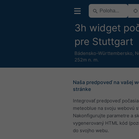
3h widget po
pre Stuttgart
Bádensko-Württembersko
,
N
252m n. m.
Naša predpoveď na vašej w
stránke
Integrovať predpoveď počasia
meteoblue na svoju webovú s
Nakonfigurujte parametre a sk
vygenerovaný HTML kód (pozri
do svojho webu.