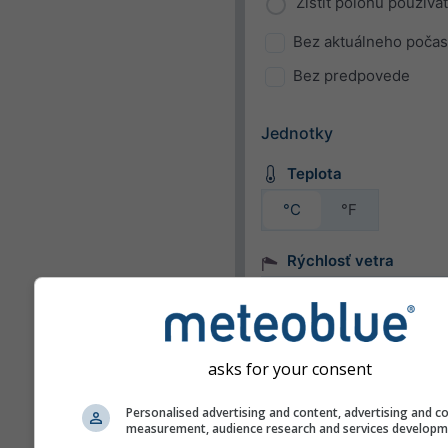
Zistiť polohu používa
Bez aktuálneho počas
Bez predpovede
Jednotky
Teplota
°C
°F
Rýchlosť vetra
bft
km/h
m/s
mph
kn
asks for your consent
Vzhľad
Personalised advertising and content, advertising and c
measurement, audience research and services develop
Dni