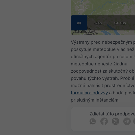
All
<24h
24-48h
Výstrahy pred nebezpečným 
poskytuje meteoblue viac než
oficiálnych agentúr po celom 
meteoblue nenesie žiadnu
zodpovednosť za skutočný ob
povahu týchto výstrah. Problé
možné nahlásiť prostredníct
formulára odozvy
a budú pos
príslušným inštanciám.
Zdieľať túto predpov