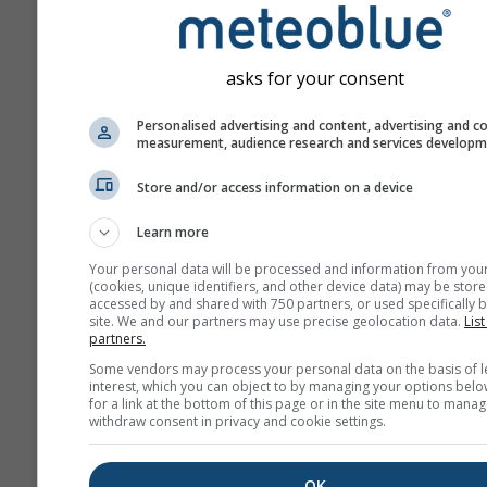
asks for your consent
Personalised advertising and content, advertising and c
measurement, audience research and services develop
Vašu e-mailovú adresu neposkytu
tretím stranám, ako je uvedené v 
Store and/or access information on a device
zásadách ochrany súkromia
. Pou
služieb meteoblue súhlasíte s naši
Learn more
obchodnými podmienkami
. Vašu 
adresu bude možné používať aj s ď
Your personal data will be processed and information from you
službami meteoblue.
(cookies, unique identifiers, and other device data) may be store
accessed by and shared with 750 partners, or used specifically b
site. We and our partners may use precise geolocation data.
List
partners.
Viac meteorologických úda
Some vendors may process your personal data on the basis of l
interest, which you can object to by managing your options belo
for a link at the bottom of this page or in the site menu to manag
withdraw consent in privacy and cookie settings.
whe
OK