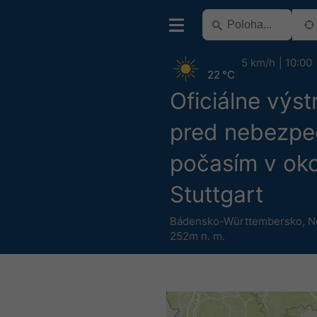
5 km/h
10:00
22 °C
Oficiálne výst
pred nebezp
počasím v oko
Stuttgart
Bádensko-Württembersko
,
N
252m n. m.