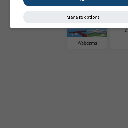
Mapy počasia
Manage options
Kvalita
&
Webcams