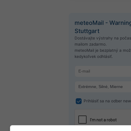
meteoMail - Warnin
Stuttgart
Dostávajte výstrahy na počas
mailom zadarmo.
meteoMail je bezplatný a mo
kedykoľvek odhlásiť.
Prihlásiť sa na odber new