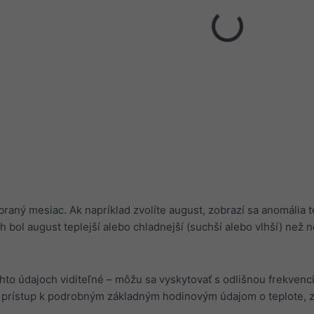
braný mesiac. Ak napríklad zvolíte august, zobrazí sa anomália 
h bol august teplejší alebo chladnejší (suchší alebo vlhší) než 
chto údajoch viditeľné – môžu sa vyskytovať s odlišnou frekvenc
prístup k podrobným základným hodinovým údajom o teplote, 