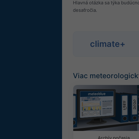
Hlavná otázka sa týka budúcn
desaťročia.
climate+
Viac meteorologick
Archív počasia