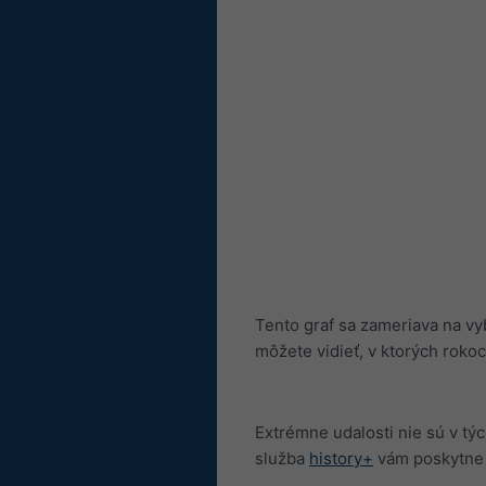
Tento graf sa zameriava na vy
môžete vidieť, v ktorých rokoc
Extrémne udalosti nie sú v tý
služba
history+
vám poskytne 