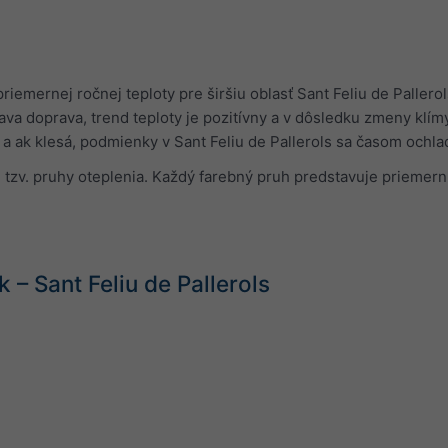
riemernej ročnej teploty pre širšiu oblasť Sant Feliu de Pallero
ava doprava, trend teploty je pozitívny a v dôsledku zmeny klímy
 a ak klesá, podmienky v Sant Feliu de Pallerols sa časom ochla
e tzv. pruhy oteplenia. Každý farebný pruh predstavuje priemern
– Sant Feliu de Pallerols