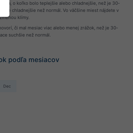
áva, o koľko bolo teplejšie alebo chladnejšie, než je 30-
siace chladnejšie než normál. Vo väčšine miest nájdete v
 zmenou klímy.
vorí, či mal mesiac viac alebo menej zrážok, než je 30-
iace suchšie než normál.
ážok podľa mesiacov
Dec