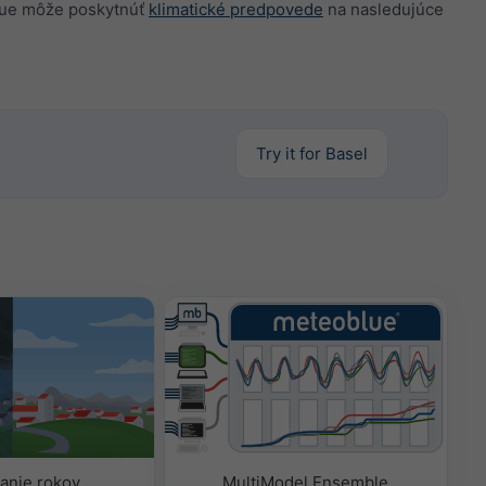
blue môže poskytnúť
klimatické predpovede
na nasledujúce
Try it for Basel
anie rokov
MultiModel Ensemble