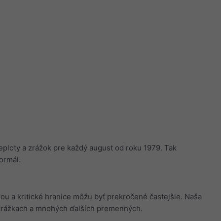
teploty a zrážok pre každý august od roku 1979. Tak
normál.
iou a kritické hranice môžu byť prekročené častejšie. Naša
zrážkach a mnohých ďalších premenných.