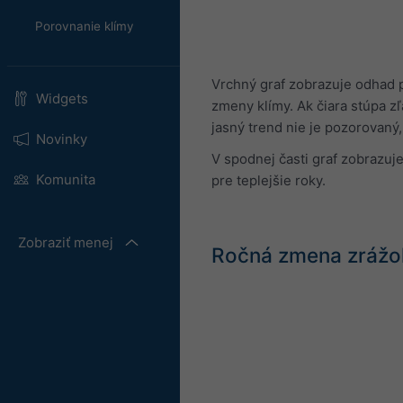
Porovnanie klímy
Vrchný graf zobrazuje odhad p
Widgets
zmeny klímy. Ak čiara stúpa zľ
jasný trend nie je pozorovaný,
Novinky
V spodnej časti graf zobrazuj
Komunita
pre teplejšie roky.
Zobraziť menej
Ročná zmena zrážok 