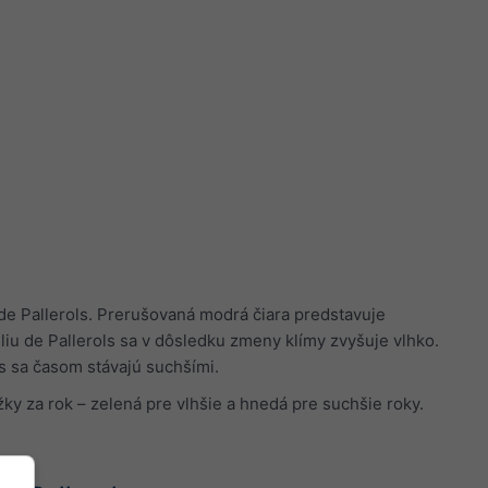
 de Pallerols. Prerušovaná modrá čiara predstavuje
eliu de Pallerols sa v dôsledku zmeny klímy zvyšuje vlhko.
ls sa časom stávajú suchšími.
ky za rok – zelená pre vlhšie a hnedá pre suchšie roky.