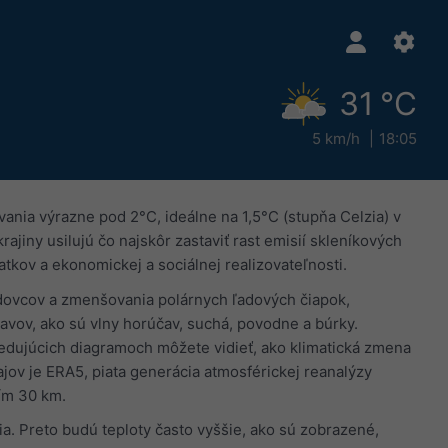
31 °C
5 km/h
18:05
nia výrazne pod 2°C, ideálne na 1,5°C (stupňa Celzia) v
ajiny usilujú čo najskôr zastaviť rast emisií skleníkových
tkov a ekonomickej a sociálnej realizovateľnosti.
ľadovcov a zmenšovania polárnych ľadových čiapok,
javov, ako sú vlny horúčav, suchá, povodne a búrky.
sledujúcich diagramoch môžete vidieť, ako klimatická zmena
jov je ERA5, piata generácia atmosférickej reanalýzy
ím 30 km.
. Preto budú teploty často vyššie, ako sú zobrazené,