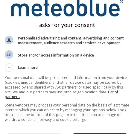
ploty a zrážok – zmena klímy Sant Feliu d
asks for your consent
Personalised advertising and content, advertising and content
measurement, audience research and services development
Store and/or access information on a device
Learn more
Your personal data will be processed and information from your device
(cookies, unique identifiers, and other device data) may be stored by,
accessed by and shared with 750 partners, or used specifically by this
site. We and our partners may use precise geolocation data.
List of
partners.
Some vendors may process your personal data on the basis of legitimate
interest, which you can object to by managing your options below. Look
for a link at the bottom of this page or in the site menu to manage or
withdraw consent in privacy and cookie settings.