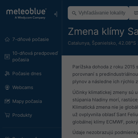
Zmena klímy San
7-dňové počasie
Catalunya
,
Španielsko
,
42.08°S 
10-dňová predpoveď
počasia
Parížska dohoda z roku 2015 
Počasie dnes
porovnaní s predindustriálnou 
plynov a následne ich rýchlo 
Webcams
Účinky klimatickej zmeny sú u
stúpania hladiny morí, rastúce
Mapy počasia
Klimatická zmena nie je globá
už ovplyvnila oblasť Sant Fel
Produkty
globálnej klímy ECMWF, pokrý
Údaje nezobrazujú podmienky n