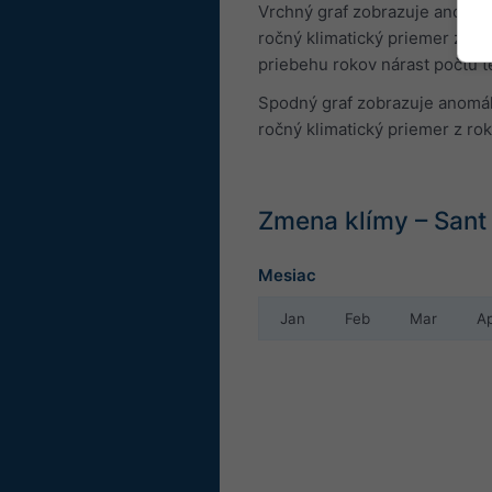
Vrchný graf zobrazuje anomáli
ročný klimatický priemer z ro
priebehu rokov nárast počtu t
Spodný graf zobrazuje anomáli
ročný klimatický priemer z ro
Zmena klímy – Sant 
Mesiac
Jan
Feb
Mar
A