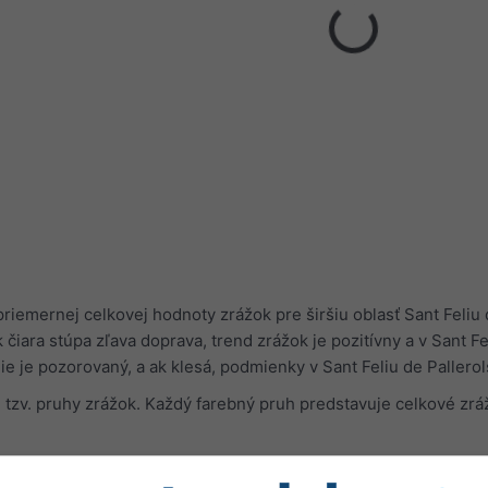
riemernej celkovej hodnoty zrážok pre širšiu oblasť Sant Feliu
 čiara stúpa zľava doprava, trend zrážok je pozitívny a v Sant F
ie je pozorovaný, a ak klesá, podmienky v Sant Feliu de Pallero
 tzv. pruhy zrážok. Každý farebný pruh predstavuje celkové zráž