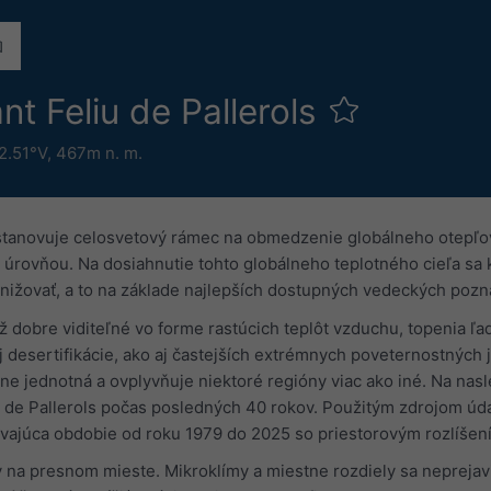
t Feliu de Pallerols
2.51°V,
467m n. m.
stanovuje celosvetový rámec na obmedzenie globálneho otepľova
úrovňou. Na dosiahnutie tohto globálneho teplotného cieľa sa kr
znižovať, a to na základe najlepších dostupných vedeckých pozna
ž dobre viditeľné vo forme rastúcich teplôt vzduchu, topenia 
j desertifikácie, ako aj častejších extrémnych poveternostných 
lne jednotná a ovplyvňuje niektoré regióny viac ako iné. Na na
iu de Pallerols počas posledných 40 rokov. Použitým zdrojom úda
vajúca obdobie od roku 1979 do 2025 so priestorovým rozlíšen
a presnom mieste. Mikroklímy a miestne rozdiely sa neprejavia