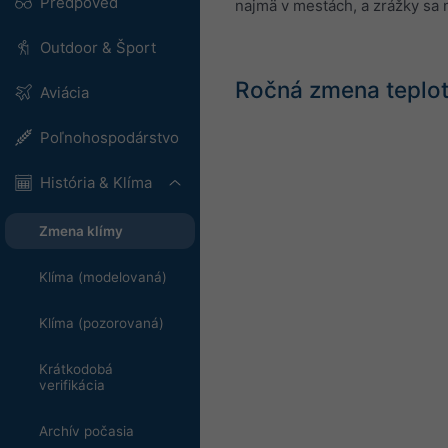
Predpoveď
najmä v mestách, a zrážky sa m
Outdoor & Šport
Ročná zmena teploty
Aviácia
Poľnohospodárstvo
História & Klíma
Zmena klímy
Klíma (modelovaná)
Klíma (pozorovaná)
Krátkodobá
verifikácia
Archív počasia