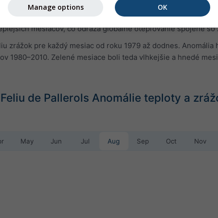
u teploty pre každý mesiac od roku 1979 až dodnes. Anomália ud
Manage options
OK
kov 1980–2010. Červené mesiace boli teda teplejšie a modré me
eplejších mesiacov, čo odráža globálne otepľovanie spojené so
u zrážok pre každý mesiac od roku 1979 až dodnes. Anomália ho
kov 1980–2010. Zelené mesiace boli teda vlhkejšie a hnedé mes
Feliu de Pallerols Anomálie teploty a zr
pr
May
Jun
Jul
Aug
Sep
Oct
Nov