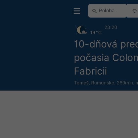
23:20
19 °C
10-dňová pre
počasia Colon
Fabricii
Temeš
,
Rumunsko
,
269m n. 