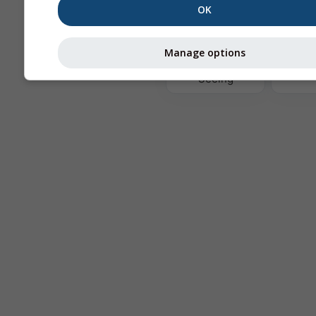
OK
Te
Manage options
Astronomy
Seeing