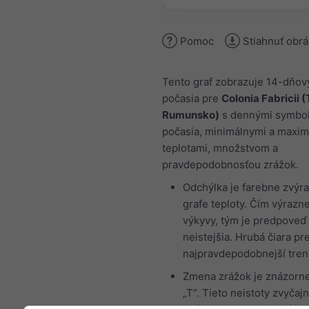
Pomoc
Stiahnuť obr
Tento graf zobrazuje 14-dňov
počasia pre
Colonia Fabricii 
Rumunsko)
s dennými symbo
počasia, minimálnymi a maxi
teplotami, množstvom a
pravdepodobnosťou zrážok.
Odchýlka je farebne zvýr
grafe teploty. Čím výrazne
výkyvy, tým je predpoveď
neistejšia. Hrubá čiara pr
najpravdepodobnejší tren
Zmena zrážok je znázorn
„T“. Tieto neistoty zvyčajn