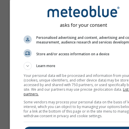
počtom predpovedaných 
vopred.
Predpoveď je vytvorená
„ensemble“ modelov. Na
asks for your consent
presnejšie odhadnutie
predpovedateľnosti sa po
Personalised advertising and content, advertising and c
measurement, audience research and services develop
niekoľko behov modelu s
počiatočnými parametram
Store and/or access information on a device
Learn more
Viac meteorologických úda
Your personal data will be processed and information from you
(cookies, unique identifiers, and other device data) may be store
accessed by and shared with 750 partners, or used specifically b
site. We and our partners may use precise geolocation data.
List
Mult
partners.
Ens
Some vendors may process your personal data on the basis of l
interest, which you can object to by managing your options belo
Sezónna
for a link at the bottom of this page or in the site menu to manag
withdraw consent in privacy and cookie settings.
predpoveď