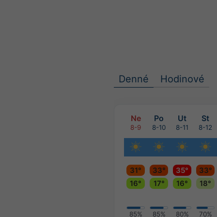
Denné
Hodinové
Ne
Po
Ut
St
8-9
8-10
8-11
8-12
31°
33°
35°
33°
16°
17°
16°
18°
85%
85%
80%
70%