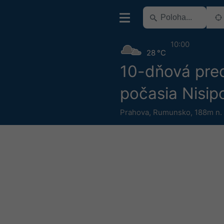
10:00
28 °C
10-dňová pre
počasia Nisip
Prahova
,
Rumunsko
,
188m n.