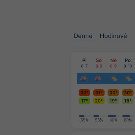
Denné
Hodinové
Pi
So
Ne
Po
8-7
8-8
8-9
8-10
32°
31°
30°
30°
17°
20°
19°
18°
55%
55%
80%
80%