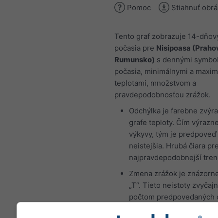
Pomoc
Stiahnuť obr
Tento graf zobrazuje 14-dňov
počasia pre
Nisipoasa (Praho
Rumunsko)
s dennými symbo
počasia, minimálnymi a maxi
teplotami, množstvom a
pravdepodobnosťou zrážok.
Odchýlka je farebne zvýr
grafe teploty. Čím výrazne
výkyvy, tým je predpoveď
neistejšia. Hrubá čiara pr
najpravdepodobnejší tren
Zmena zrážok je znázorn
„T“. Tieto neistoty zvyčajn
počtom predpovedaných 
vopred.