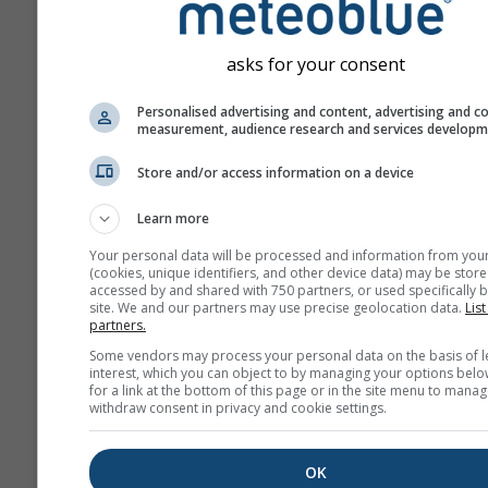
Predpoveď je vytvorená
„ensemble“ modelov. Na
asks for your consent
presnejšie odhadnutie
predpovedateľnosti sa po
Personalised advertising and content, advertising and c
niekoľko behov modelu s
measurement, audience research and services develop
počiatočnými parametram
Store and/or access information on a device
Learn more
Viac meteorologických úda
Your personal data will be processed and information from you
(cookies, unique identifiers, and other device data) may be store
accessed by and shared with 750 partners, or used specifically b
Mult
site. We and our partners may use precise geolocation data.
List
Ens
partners.
Some vendors may process your personal data on the basis of l
Sezónna
interest, which you can object to by managing your options belo
for a link at the bottom of this page or in the site menu to manag
predpoveď
withdraw consent in privacy and cookie settings.
Te
OK