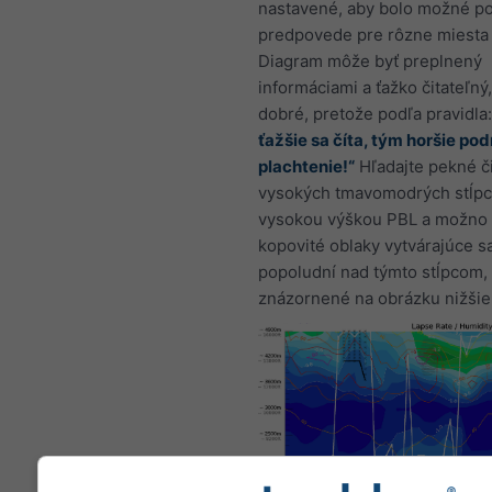
nastavené, aby bolo možné p
predpovede pre rôzne miesta 
Diagram môže byť preplnený
informáciami a ťažko čitateľný,
dobré, pretože podľa pravidla
ťažšie sa číta, tým horšie po
plachtenie!“
Hľadajte pekné či
vysokých tmavomodrých stĺpc
vysokou výškou PBL a možno 
kopovité oblaky vytvárajúce s
popoludní nad týmto stĺpcom, 
znázornené na obrázku nižšie