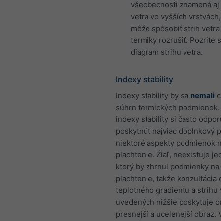
všeobecnosti znamená aj 
vetra vo vyšších vrstvách,
môže spôsobiť strih vetra
termiky rozrušiť. Pozrite s
diagram strihu vetra.
Indexy stability
Indexy stability by sa
nemali
c
súhrn termických podmienok.
indexy stability si často odpo
poskytnúť najviac doplnkový 
niektoré aspekty podmienok 
plachtenie. Žiaľ, neexistuje je
ktorý by zhrnul podmienky na
plachtenie, takže konzultácia
teplotného gradientu a strihu 
uvedených nižšie poskytuje 
presnejší a ucelenejší obraz. 