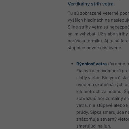
Vertikálny strih vetra
Tu sú zobrazené veterné pod
vyšších hladinách na nasleduj
Silné strihy vetra sú nebezpe
sa im vyhýbať. Už slabé strihy
narúšajú termiku. Aj tu sú far
stupnice pevne nastavené.
Rýchlosť vetra
(farebné p
Fialová a tmavomodrá pre
slabý vietor. Bielymi čísla
uvedená skutočná rýchlos
kilometroch za hodinu. Ší
zobrazujú horizontálny s
vetra, nie stúpavé alebo 
prúdy. Šípka smerujúca n
znázorňuje severný vieto
smerujúci na juh.