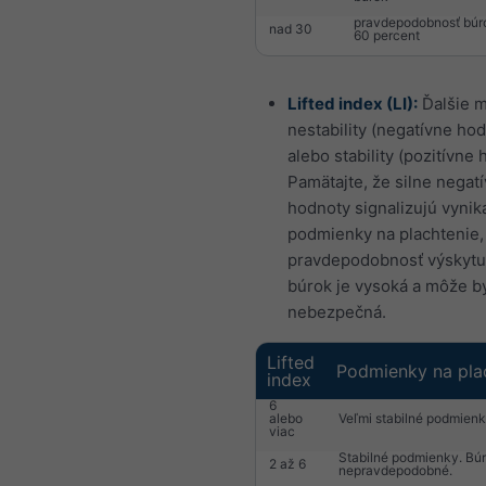
pravdepodobnosť búr
nad 30
60 percent
Lifted index (LI):
Ďalšie m
nestability (negatívne ho
alebo stability (pozitívne 
Pamätajte, že silne negat
hodnoty signalizujú vynik
podmienky na plachtenie,
pravdepodobnosť výskytu
búrok je vysoká a môže b
nebezpečná.
Lifted
Podmienky na pla
index
6
alebo
Veľmi stabilné podmienk
viac
Stabilné podmienky. Bú
2 až 6
nepravdepodobné.