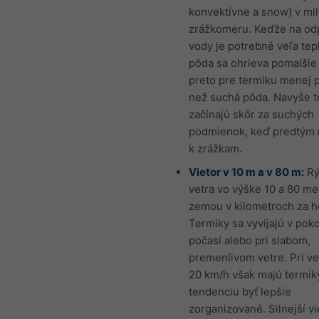
konvektívne a snow) v mi
zrážkomeru. Keďže na od
vody je potrebné veľa tep
pôda sa ohrieva pomalšie 
preto pre termiku menej p
než suchá pôda. Navyše t
začínajú skôr za suchých
podmienok, keď predtým 
k zrážkam.
Vietor v 10 m a v 80 m:
Rý
vetra vo výške 10 a 80 me
zemou v kilometroch za h
Termiky sa vyvíjajú v po
počasí alebo pri slabom,
premenlivom vetre. Pri ve
20 km/h však majú termik
tendenciu byť lepšie
zorganizované. Silnejší vi