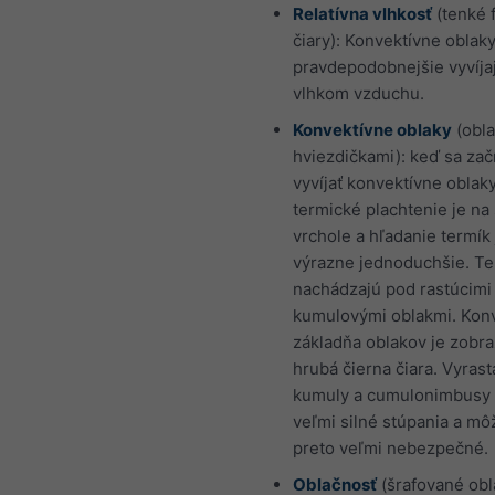
Relatívna vlhkosť
(tenké 
čiary): Konvektívne oblaky
pravdepodobnejšie vyvíja
vlhkom vzduchu.
Konvektívne oblaky
(obla
hviezdičkami): keď sa za
vyvíjať konvektívne oblaky
termické plachtenie je na
vrchole a hľadanie termík 
výrazne jednoduchšie. Te
nachádzajú pod rastúcimi
kumulovými oblakmi. Kon
základňa oblakov je zobr
hrubá čierna čiara. Vyrast
kumuly a cumulonimbusy
veľmi silné stúpania a mô
preto veľmi nebezpečné.
Oblačnosť
(šrafované obla