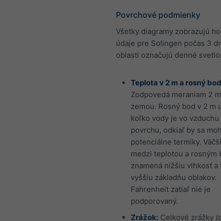
Povrchové podmienky
Všetky diagramy zobrazujú h
údaje pre Solingen počas 3 dní
oblasti označujú denné svetlo
Teplota v 2 m a rosný bod
Zodpovedá meraniam 2 m
zemou. Rosný bod v 2 m u
koľko vody je vo vzduchu 
povrchu, odkiaľ by sa moh
potenciálne termiky. Väčší
medzi teplotou a rosným
znamená nižšiu vlhkosť a 
vyššiu základňu oblakov.
Fahrenheit zatiaľ nie je
podporovaný.
Zrážok:
Celkové zrážky (