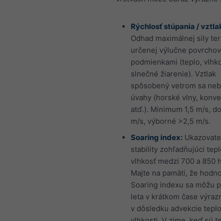
Rýchlosť stúpania / vztla
Odhad maximálnej sily te
určenej výlučne povrcho
podmienkami (teplo, vlhko
slnečné žiarenie). Vztlak
spôsobený vetrom sa neb
úvahy (horské vlny, konv
atď.). Minimum 1,5 m/s, d
m/s, výborné >2,5 m/s.
Soaring index:
Ukazovate
stability zohľadňujúci tepl
vlhkosť medzi 700 a 850 
Majte na pamäti, že hodn
Soaring indexu sa môžu 
leta v krátkom čase výraz
v dôsledku advekcie teplo
vlhkosti. V zime, keď sú t