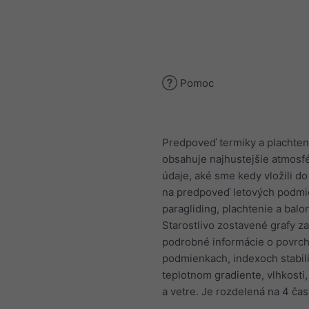
Pomoc
Predpoveď termiky a plachten
obsahuje najhustejšie atmosf
údaje, aké sme kedy vložili d
na predpoveď letových podmi
paragliding, plachtenie a balo
Starostlivo zostavené grafy z
podrobné informácie o povrc
podmienkach, indexoch stabili
teplotnom gradiente, vlhkosti
a vetre. Je rozdelená na 4 čast