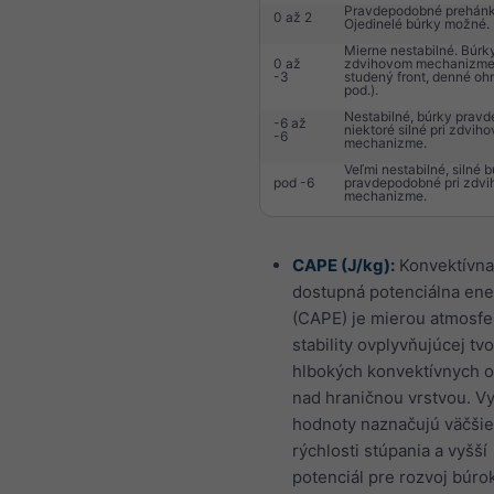
Pravdepodobné prehánk
0 až 2
Ojedinelé búrky možné.
Mierne nestabilné. Búrk
0 až
zdvihovom mechanizme (
-3
studený front, denné ohr
pod.).
Nestabilné, búrky prav
-6 až
niektoré silné pri zdvih
-6
mechanizme.
Veľmi nestabilné, silné 
pod -6
pravdepodobné pri zdv
mechanizme.
CAPE (J/kg):
Konvektívna
dostupná potenciálna ene
(CAPE) je mierou atmosfe
stability ovplyvňujúcej tv
hlbokých konvektívnych 
nad hraničnou vrstvou. V
hodnoty naznačujú väčšie
rýchlosti stúpania a vyšší
potenciál pre rozvoj búrok