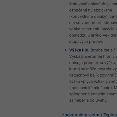
šrafovaná oblasť nie je z
označená hviezdičkami
(konvektívne oblaky), tiet
nie sú vhodné pre stúpav
vďaka zatieneniu navyše 
obmedzujú akýkoľvek ďalš
stúpavých prúdov.
Výška PBL
(hrubá biela či
Výška planetárnej hraničn
opisuje priemernú výšku,
ktorej sa môže povrchový
vzduchový balík zdvihnúť.
výšku vplýva vztlak a viet
(mechanické miešanie). M
spôsobené konvektívnymi
sa neberie do úvahy.
Horizontálny vietor / Teplot