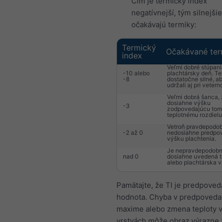
Čím je termický index
negatívnejší, tým silnejšie
očakávajú termiky:
Termický
Očakávané ter
index
Veľmi dobré stúpani
-10 alebo
plachtársky deň. Te
-8
dostatočne silné, a
udržali aj pri vetern
Veľmi dobrá šanca, 
dosiahne výšku
-3
zodpovedajúcu tom
teplotnému rozdielu
Vetroň pravdepodo
-2 až 0
nedosiahne predpo
výšku plachtenia.
Je nepravdepodobn
nad 0
dosiahne uvedená 
alebo plachtárska v
Pamätajte, že TI je predpove
hodnota. Chyba v predpoved
maxime alebo zmena teploty v
vrstvách môže obraz výrazne 