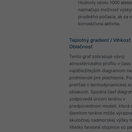
Hodnoty okolo 1000 alebo
naznačujú možnosť výsky
prudkého počasia, ak sa v
konvektívna aktivita.
Teplotný gradient / Vlhkosť 
Oblačnosť
Tento graf zobrazuje vývoj
atmosférického profilu v čase 
najdôležitejším diagramom n
podmienok pre plachtenie. Po
prehľad o termodynamickej sta
oblakoch. Spodná časť diagr
zodpovedá úrovni terénu v
predpovednom modeli, ktorá 
členitom teréne môže výrazne 
skutočnej nadmorskej výšky m
Všetky farebné stupnice sú p