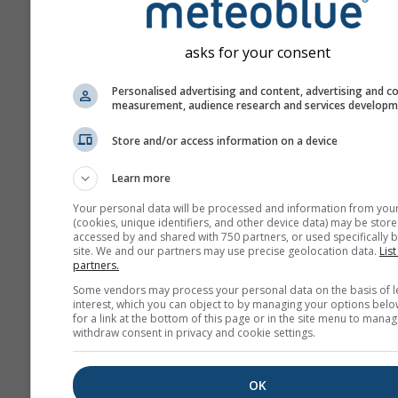
Toto je príklad vynikajúcich 
na plachtenie, ktoré sa často 
asks for your consent
Bitterwasser (Namíbia), jedno
najlepších plachtárskych mies
Personalised advertising and content, advertising and c
measurement, audience research and services develop
Takéto podmienky nikdy nena
väčšine miest, ale podobné v
Store and/or access information on a device
dosahujúce nižšie výšky môže
dobrých dňoch nájsť takmer k
Learn more
Your personal data will be processed and information from you
(cookies, unique identifiers, and other device data) may be store
Sklon teploty
sa meria v 
accessed by and shared with 750 partners, or used specifically b
na 100 m výškového rozdi
site. We and our partners may use precise geolocation data.
List
partners.
Presná hodnota je vyzna
bielymi štítkami na obrys
Some vendors may process your personal data on the basis of l
interest, which you can object to by managing your options belo
čiarach. Inverzie (veľmi s
for a link at the bottom of this page or in the site menu to manag
podmienky) majú kladné 
withdraw consent in privacy and cookie settings.
a sú vyfarbené od žltej po
červenú. Hranica medzi z
OK
modrou zodpovedá štan