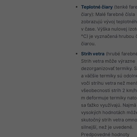
Teplotné čiary
(tenké far
čiary): Malé farebné čísla
zobrazujú vývoj teplotnéh
v čase. Výška nulovej izo
°C) je vyznačená hrubou 
čiarou.
Strih vetra
(hrubé farebné
Strih vetra môže výrazne
dezorganizovať termiky. S
a väčšie termiky sú odoln
voči strihu vetra než men
všeobecnosti strih 2 km/h
m deformuje termiky nato
sa ťažko využívajú. Najmä 
vysokých hodnotách môže
skutočný strih vetra omn
silnejší, než je uvedené.
Predpovedné hodnoty