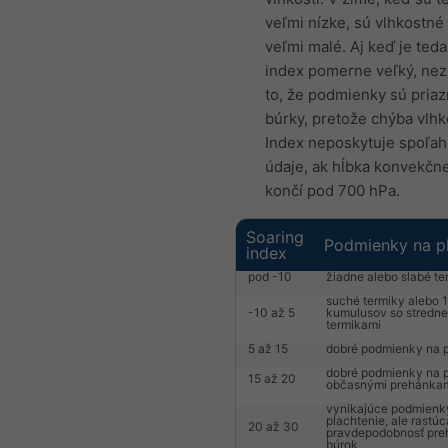
veľmi nízke, sú vlhkostné
veľmi malé. Aj keď je ted
index pomerne veľký, ne
to, že podmienky sú priaz
búrky, pretože chýba vlhk
Index neposkytuje spoľah
údaje, ak hĺbka konvekčne
končí pod 700 hPa.
Soaring
Podmienky na pl
index
pod -10
žiadne alebo slabé te
suché termiky alebo 1
-10 až 5
kumulusov so stredne
termikami
5 až 15
dobré podmienky na p
dobré podmienky na p
15 až 20
občasnými prehánka
vynikajúce podmienk
plachtenie, ale rastúc
20 až 30
pravdepodobnosť pre
búrok