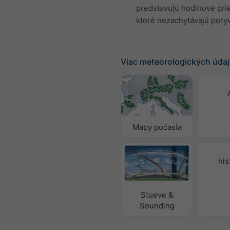
predstavujú hodinové pri
ktoré nezachytávajú poryv
Viac meteorologických úda
Mapy počasia
his
Stueve &
Sounding