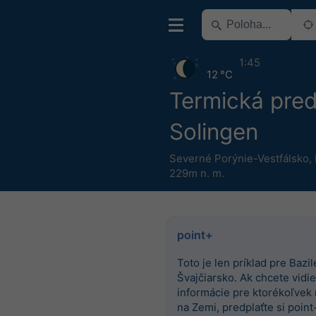
1:45
12 °C
Termická pre
Solingen
Severné Porýnie-Vestfálsko
,
229m n. m.
point+
Toto je len príklad pre Bazile
Švajčiarsko. Ak chcete vidieť
informácie pre ktorékoľvek
na Zemi, predplaťte si point