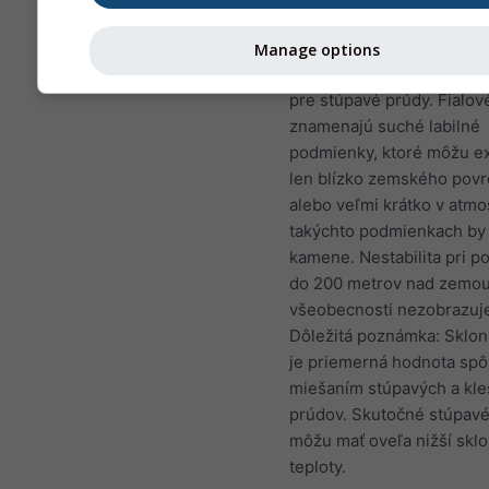
atmosférickým podmienk
Tmavšie odtiene modrej
Manage options
signalizujú podmienky pr
pre stúpavé prúdy. Fialové
znamenajú suché labilné
podmienky, ktoré môžu ex
len blízko zemského pov
alebo veľmi krátko v atmo
takýchto podmienkach by li
kamene. Nestabilita pri p
do 200 metrov nad zemou
všeobecnosti nezobrazuj
Dôležitá poznámka: Sklon
je priemerná hodnota sp
miešaním stúpavých a kl
prúdov. Skutočné stúpav
môžu mať oveľa nižší skl
teploty.