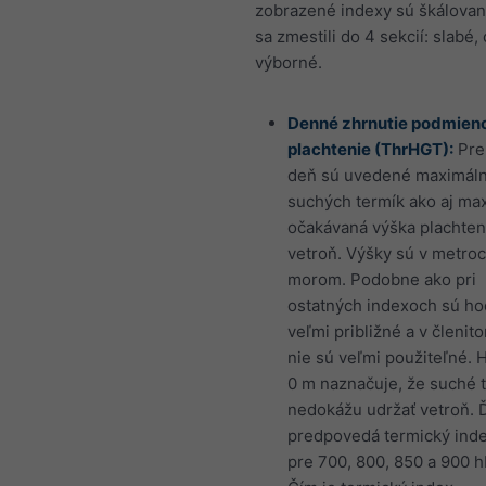
zobrazené indexy sú škálovan
sa zmestili do 4 sekcií: slabé,
výborné.
Denné zhrnutie podmien
plachtenie (ThrHGT):
Pre
deň sú uvedené maximáln
suchých termík ako aj ma
očakávaná výška plachten
vetroň. Výšky sú v metro
morom. Podobne ako pri
ostatných indexoch sú ho
veľmi približné a v členit
nie sú veľmi použiteľné. 
0 m naznačuje, že suché 
nedokážu udržať vetroň. Ď
predpovedá termický inde
pre 700, 800, 850 a 900 h