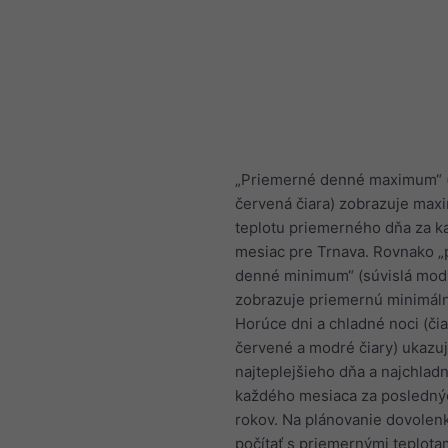
„Priemerné denné maximum“ (
červená čiara) zobrazuje max
teplotu priemerného dňa za k
mesiac pre Trnava. Rovnako 
denné minimum“ (súvislá modr
zobrazuje priemernú minimáln
Horúce dni a chladné noci (či
červené a modré čiary) ukazu
najteplejšieho dňa a najchladn
každého mesiaca za posledný
rokov. Na plánovanie dovolen
počítať s priemernými teplotam