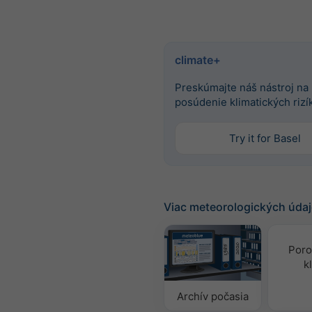
climate+
Preskúmajte náš nástroj na
posúdenie klimatických rizí
Try it for Basel
Viac meteorologických úda
Poro
k
Archív počasia