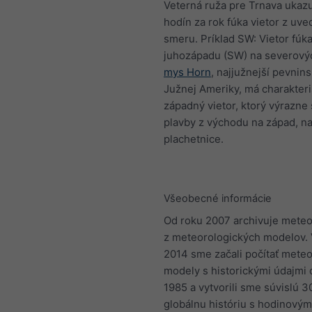
Veterná ruža pre Trnava ukazu
hodín za rok fúka vietor z uv
smeru. Príklad SW: Vietor fúka
juhozápadu (SW) na severový
mys Horn
, najjužnejší pevnin
Južnej Ameriky, má charakteris
západný vietor, ktorý výrazne 
plavby z východu na západ, n
plachetnice.
Všeobecné informácie
Od roku 2007 archivuje meteo
z meteorologických modelov. 
2014 sme začali počítať mete
modely s historickými údajmi 
1985 a vytvorili sme súvislú 
globálnu históriu s hodinovým