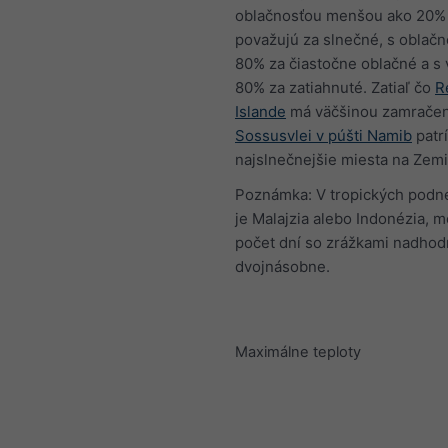
oblačnosťou menšou ako 20%
považujú za slnečné, s oblač
80% za čiastočne oblačné a s 
80% za zatiahnuté. Zatiaľ čo
R
Islande
má väčšinou zamračen
Sossusvlei v púšti Namib
patr
najslnečnejšie miesta na Zemi
Poznámka: V tropických podne
je Malajzia alebo Indonézia, 
počet dní so zrážkami nadhod
dvojnásobne.
Maximálne teploty