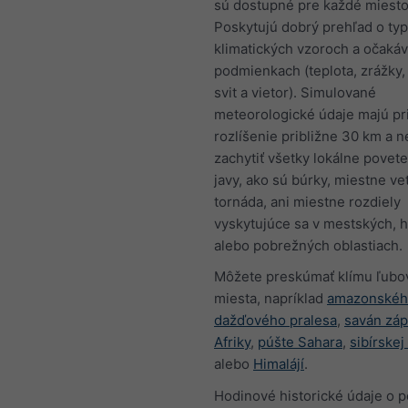
sú dostupné pre každé miesto
Poskytujú dobrý prehľad o ty
klimatických vzoroch a očaká
podmienkach (teplota, zrážky,
svit a vietor). Simulované
meteorologické údaje majú pr
rozlíšenie približne 30 km a 
zachytiť všetky lokálne povet
javy, ako sú búrky, miestne vet
tornáda, ani miestne rozdiely
vyskytujúce sa v mestských, 
alebo pobrežných oblastiach.
Môžete preskúmať klímu ľubo
miesta, napríklad
amazonské
dažďového pralesa
,
saván zá
Afriky
,
púšte Sahara
,
sibírskej
alebo
Himalájí
.
Hodinové historické údaje o p