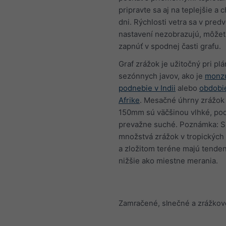
pripravte sa aj na teplejšie a 
dni. Rýchlosti vetra sa v pre
nastavení nezobrazujú, môžet
zapnúť v spodnej časti grafu.
Graf zrážok je užitočný pri pl
sezónnych javov, ako je
monz
podnebie v Indii
alebo
obdobi
Afrike
. Mesačné úhrny zrážok
150mm sú väčšinou vlhké, p
prevažne suché. Poznámka: 
množstvá zrážok v tropických 
a zložitom teréne majú tenden
nižšie ako miestne merania.
Zamračené, slnečné a zrážkov