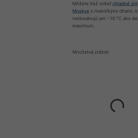
Môžete tiež vidieť
chladné zim
Moskve
s niekoľkými dňami, k
nedosahujú ani −10 °C ako d
maximum.
Množstvá zrážok