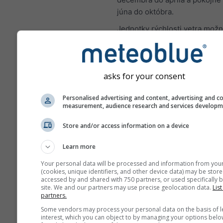
júna do októbra.
Jednotky rýchlosti vetra možn
nastaveniach (pravý horný roh
asks for your consent
Ruža vetrov
Personalised advertising and content, advertising and c
measurement, audience research and services develop
Store and/or access information on a device
Learn more
Your personal data will be processed and information from you
(cookies, unique identifiers, and other device data) may be store
accessed by and shared with 750 partners, or used specifically b
site. We and our partners may use precise geolocation data.
List
partners.
Some vendors may process your personal data on the basis of l
interest, which you can object to by managing your options belo