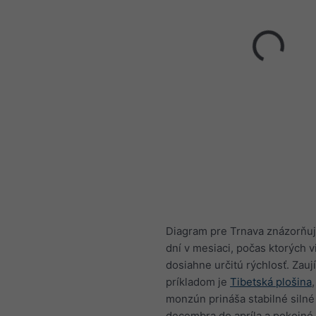
Diagram pre Trnava znázorňuj
dní v mesiaci, počas ktorých v
dosiahne určitú rýchlosť. Zau
príkladom je
Tibetská plošina
monzún prináša stabilné silné
decembra do apríla a pokojné 