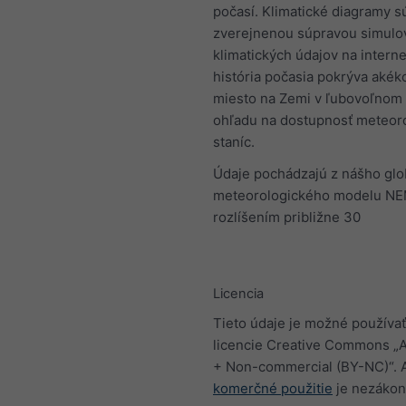
počasí. Klimatické diagramy s
zverejnenou súpravou simulo
klimatických údajov na intern
história počasia pokrýva akék
miesto na Zemi v ľubovoľnom
ohľadu na dostupnosť meteor
staníc.
Údaje pochádzajú z nášho gl
meteorologického modelu NE
rozlíšením približne 30
Licencia
Tieto údaje je možné používať
licencie Creative Commons „At
+ Non-commercial (BY-NC)“. 
komerčné použitie
je nezákon