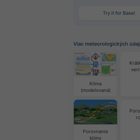
Try it for Basel
Viac meteorologických úda
Krát
veri
Klíma
(modelovaná)
Poro
r
Porovnanie
klímy