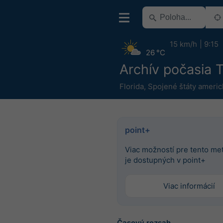
15 km/h
9:15
26 °C
Archív počasia 
Florida
,
Spojené štáty americ
point+
Viac možností pre tento m
je dostupných v point+
Viac informácií
Časový rozsah