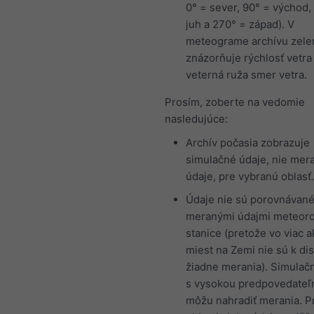
0° = sever, 90° = východ,
juh a 270° = západ). V
meteograme archívu zelen
znázorňuje rýchlosť vetra
veterná ruža smer vetra.
Prosím, zoberte na vedomie
nasledujúce:
Archív počasia zobrazuje
simulačné údaje, nie mer
údaje, pre vybranú oblasť.
Údaje nie sú porovnávané
meranými údajmi meteoro
stanice (pretože vo viac 
miest na Zemi nie sú k dis
žiadne merania). Simulač
s vysokou predpovedateľ
môžu nahradiť merania. P