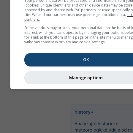
Your personal data will be processed and information from you
mesačné agregácie.
(cookies, unique identifiers, and other device data) may be store
accessed by and shared with 750 partners, or used specifically b
Ponúkame aj predaj suro
site. We and our partners may use precise geolocation data.
List
údajov. Pre viac informáci
partners.
prosím kontaktujte
Some vendors may process your personal data on the basis of l
interest, which you can object to by managing your options belo
(
support@meteoblue.co
for a link at the bottom of this page or in the site menu to manag
withdraw consent in privacy and cookie settings.
Hodinové historické údaje o p
roku 1940 pre Tampa je možn
prostredníctvom služby
histo
OK
Stiahnite si premenné, ako sú 
vietor, oblačnosť a zrážky, vo
Manage options
CSV pre akékoľvek miesto na 
history+
Analyzujte historické
meteorologické údaje od r