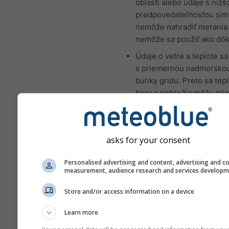
oblasti alebo údaje s nižš
predpovedateľnosťou sim
nemôže nahradiť merania
nemôže sa použiť ako dôk
Údaje o vetre a teplote sa
s priemernou nadmorsko
bunky gridu. Preto sa tepl
hory a pobrežia môžu mier
od údajov na presnom mie
ktoré ste vybrali. Nadmor
výšku bunky gridu nájdet
asks for your consent
súradníc.
Graf „15-dňový“ zobrazuj
Personalised advertising and content, advertising and c
measurement, audience research and services develop
hodinové údaje. Pre jede
sú k dispozícii denné agr
Store and/or access information on a device
minimálnych, maximálnyc
priemerných hodnôt. Pre 
Learn more
6 mesiacov sú k dispozíci