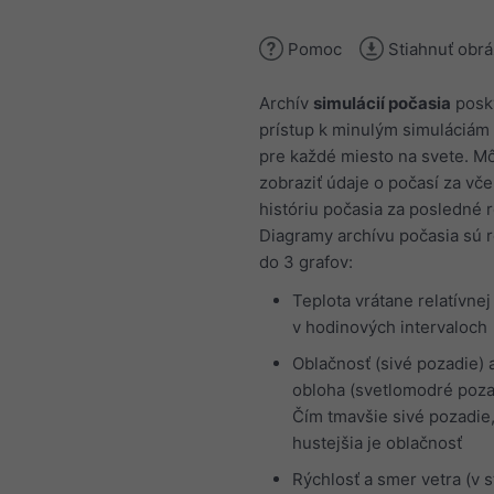
Pomoc
Stiahnuť obr
Archív
simulácií počasia
posk
prístup k minulým simuláciám
pre každé miesto na svete. Mô
zobraziť údaje o počasí za vče
históriu počasia za posledné r
Diagramy archívu počasia sú 
do 3 grafov:
Teplota vrátane relatívnej
v hodinových intervaloch
Oblačnosť (sivé pozadie) 
obloha (svetlomodré poza
Čím tmavšie sivé pozadie
hustejšia je oblačnosť
Rýchlosť a smer vetra (v 