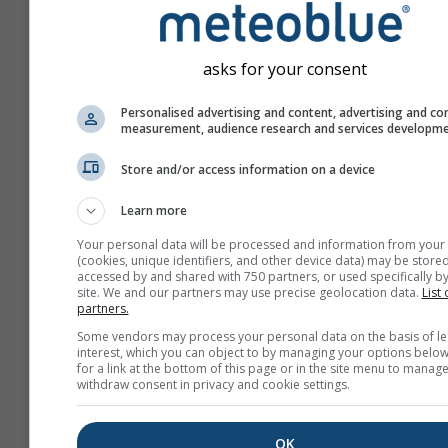
asks for your consent
Personalised advertising and content, advertising and co
measurement, audience research and services developm
Store and/or access information on a device
Learn more
Your personal data will be processed and information from your
(cookies, unique identifiers, and other device data) may be stored
accessed by and shared with 750 partners, or used specifically by
site. We and our partners may use precise geolocation data.
List 
partners.
Vytvoriť nový meteoTV
Some vendors may process your personal data on the basis of le
interest, which you can object to by managing your options below
Viac informácií
for a link at the bottom of this page or in the site menu to manage
withdraw consent in privacy and cookie settings.
OK