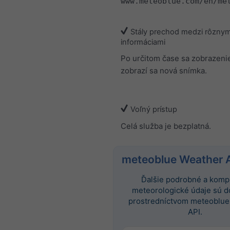
www.meteoblue.com/en/me
Stály prechod medzi rôznym
informáciami
Po určitom čase sa zobrazeni
zobrazí sa nová snímka.
Voľný prístup
Celá služba je bezplatná.
meteoblue Weather 
Ďalšie podrobné a komp
meteorologické údaje sú 
prostredníctvom meteoblue
API.