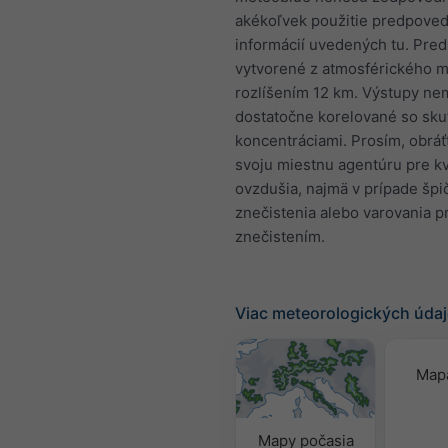
akékoľvek použitie predpove
informácií uvedených tu. Pre
vytvorené z atmosférického m
rozlíšením 12 km. Výstupy ne
dostatočne korelované so sk
koncentráciami. Prosím, obráť
svoju miestnu agentúru pre kv
ovzdušia, najmä v prípade špi
znečistenia alebo varovania p
znečistením.
Viac meteorologických úda
Mapa
Mapy počasia