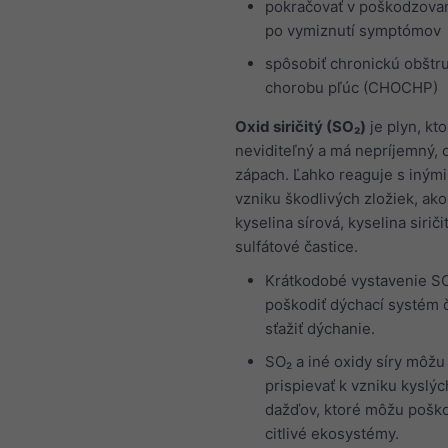
pokračovať v poškodzovan
po vymiznutí symptómov
spôsobiť chronickú obštr
chorobu pľúc (CHOCHP)
Oxid siričitý (SO₂)
je plyn, kto
neviditeľný a má nepríjemný, 
zápach. Ľahko reaguje s inými
vzniku škodlivých zložiek, ako
kyselina sírová, kyselina siriči
sulfátové častice.
Krátkodobé vystavenie S
poškodiť dýchací systém 
sťažiť dýchanie.
SO₂ a iné oxidy síry môžu
prispievať k vzniku kyslýc
dažďov, ktoré môžu poško
citlivé ekosystémy.