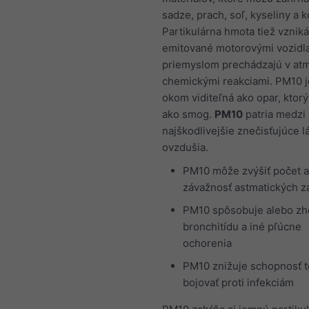
sadze, prach, soľ, kyseliny a k
Partikulárna hmota tiež vzniká
emitované motorovými vozidl
priemyslom prechádzajú v at
chemickými reakciami. PM10 
okom viditeľná ako opar, kto
ako smog.
PM10
patria medzi
najškodlivejšie znečisťujúce l
ovzdušia.
PM10 môže zvýšiť počet a
závažnosť astmatických z
PM10 spôsobuje alebo zh
bronchitídu a iné pľúcne
ochorenia
PM10 znižuje schopnosť t
bojovať proti infekciám