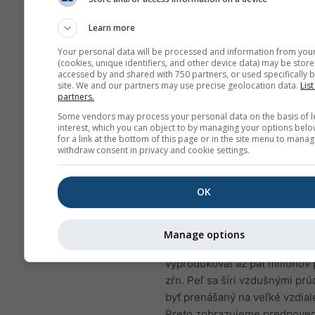
znižovať imunitu voči pľ
infekciám
Learn more
NO₂ spôsobuje problémy,
Your personal data will be processed and information from you
sipot, kašeľ, prechladnuti
(cookies, unique identifiers, and other device data) may be store
accessed by and shared with 750 partners, or used specifically b
chrípka a bronchitída
site. We and our partners may use precise geolocation data.
List
partners.
Pre Európu má meteogram zne
Some vendors may process your personal data on the basis of l
ovzdušia štvrtý panel, ktorý z
interest, which you can object to by managing your options belo
predpoveď peľu pre Moskva.
for a link at the bottom of this page or in the site menu to manag
withdraw consent in privacy and cookie settings.
Peľ brezy
patrí k najbežnejší
vzdušným alergénom počas jar
OK
prípadne neskôr v roku vo vyš
zemepisných šírkach. Keď str
uvoľňujú drobné zrnká peľu, k
Manage options
roznáša vietor. Jediná breza 
vyprodukovať až päť miliónov
zŕn. Peľ sa šíri vzdušnými pr
byť prenášaný na veľké vzdial
Preto zobrazujeme predpove