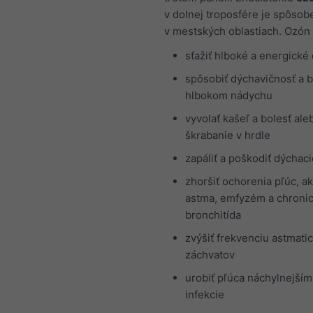
v dolnej troposfére je spôso
v mestských oblastiach. Ozón
sťažiť hlboké a energické
spôsobiť dýchavičnosť a b
hlbokom nádychu
vyvolať kašeľ a bolesť ale
škrabanie v hrdle
zapáliť a poškodiť dýchaci
zhoršiť ochorenia pľúc, a
astma, emfyzém a chroni
bronchitída
zvýšiť frekvenciu astmati
záchvatov
urobiť pľúca náchylnejším
infekcie