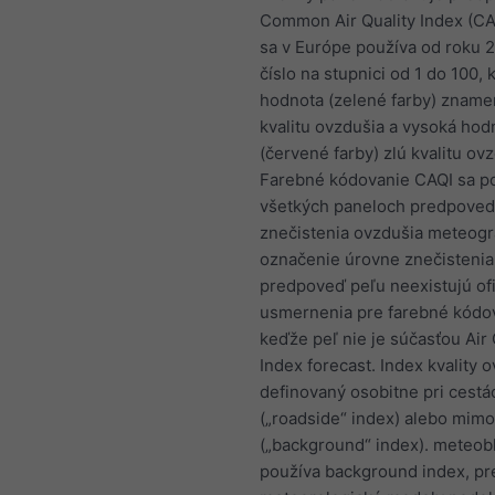
Common Air Quality Index (CAQ
sa v Európe používa od roku 2
číslo na stupnici od 1 do 100, 
hodnota (zelené farby) znam
kvalitu ovzdušia a vysoká hod
(červené farby) zlú kvalitu ovz
Farebné kódovanie CAQI sa p
všetkých paneloch predpove
znečistenia ovzdušia meteog
označenie úrovne znečistenia
predpoveď peľu neexistujú ofi
usmernenia pre farebné kódo
keďže peľ nie je súčasťou Air 
Index forecast. Index kvality o
definovaný osobitne pri cestá
(„roadside“ index) alebo mimo
(„background“ index). meteob
používa background index, pr