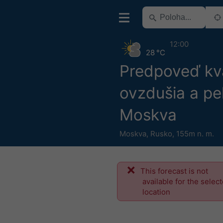
12:00
28 °C
Predpoveď kva
ovzdušia a pe
Moskva
Moskva
,
Rusko
,
155m n. m.
This forecast is not
available for the selec
location