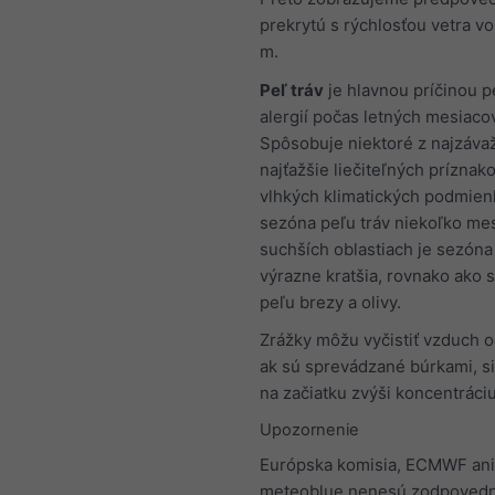
prekrytú s rýchlosťou vetra v
m.
Peľ tráv
je hlavnou príčinou 
alergií počas letných mesiacov
Spôsobuje niektoré z najzávaž
najťažšie liečiteľných príznako
vlhkých klimatických podmien
sezóna peľu tráv niekoľko mes
suchších oblastiach je sezóna
výrazne kratšia, rovnako ako 
peľu brezy a olivy.
Zrážky môžu vyčistiť vzduch o
ak sú sprevádzané búrkami, si
na začiatku zvýši koncentráciu
Upozornenie
Európska komisia, ECMWF ani
meteoblue nenesú zodpovedn