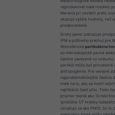
meteorologické modely nedo
reprodukovať malé rozdiely po
Merania pri cestách preto zvy
ukazujú vyššie hodnoty, než a
predpovedané.
Druhý panel zobrazuje predpo
(PM a púštneho prachu) pre 
Atmosférická
partikulárna hm
sú mikroskopické pevné aleb
častice zavesené vo vzduchu.
partikúl môžu byť prirodzené 
antropogénne. Pre verejné zd
najproblematickejšie častice 
malé na to, aby sa mohli vdýc
najhlbších častí pľúc. Tieto ča
priemer menší ako 10 mikrón
(približne 1/7 hrúbky ľudského
označujú sa ako PM10. Sú to 
materiálov, ktoré môžu zahŕňa