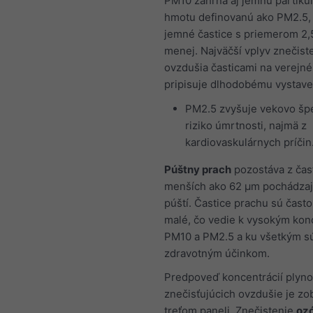
PM10 zahŕňa aj jemnú partiku
hmotu definovanú ako PM2.5,
jemné častice s priemerom 2,
menej. Najväčší vplyv znečist
ovzdušia časticami na verejné
pripisuje dlhodobému vystave
PM2.5 zvyšuje vekovo špe
riziko úmrtnosti, najmä z
kardiovaskulárnych príčin
Púštny prach
pozostáva z čas
menších ako 62 µm pochádzaj
púští. Častice prachu sú často
malé, čo vedie k vysokým kon
PM10 a PM2.5 a ku všetkým s
zdravotným účinkom.
Predpoveď koncentrácií plyn
znečisťujúcich ovzdušie je zo
treťom paneli. Znečistenie
oz