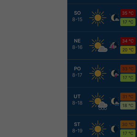
SO
35 °C
8-15
17 °C
NE
34 °C
8-16
20 °C
PO
33 °C
8-17
17 °C
UT
31 °C
8-18
18 °C
ST
30 °C
8-19
17 °C