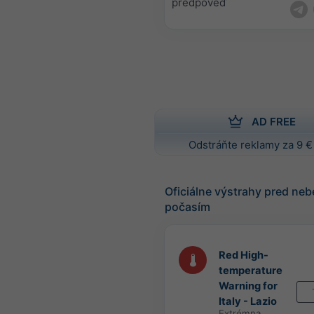
predpoveď
AD FREE
Odstráňte reklamy za 9 €
Oficiálne výstrahy pred n
počasím
Red High-
temperature
Warning for
Italy - Lazio
Extrémna