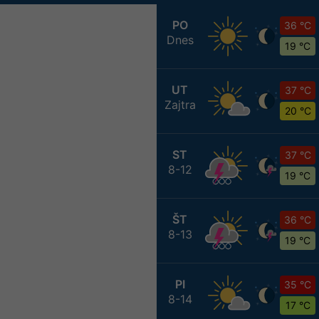
PO
36 °C
Dnes
19 °C
UT
37 °C
Zajtra
20 °C
ST
37 °C
8-12
19 °C
ŠT
36 °C
8-13
19 °C
PI
35 °C
8-14
17 °C