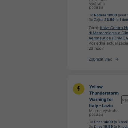
výstraha
počasia
Od
Nedeľa 10:00
(pred 
Do
Zajtra
23:59
(o 1 deň
Zdroj:
Italy: Centro N
di Meteorologia e Cli
Aeronautica (CNMCA
Posledná aktualizáci
23 hodín
Zobraziť viac
Yellow
Thunderstorm
Warning for
Na
Italy - Lazio
Mierna výstraha
počasia
Od
Dnes
14:00
(o 3 hodi
Do
Dnes
19:59
(o 9 hodí