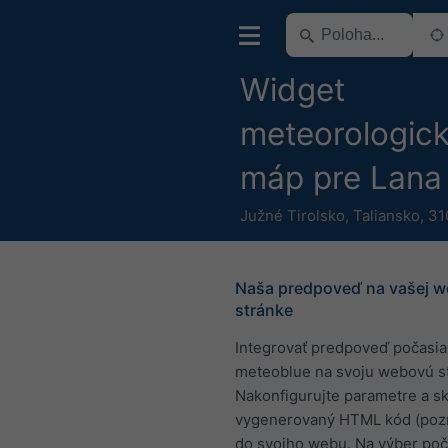
Widget
meteorologic
máp pre Lana
Južné Tirolsko
,
Taliansko
,
31
Naša predpoveď na vašej w
stránke
Integrovať predpoveď počasia
meteoblue na svoju webovú s
Nakonfigurujte parametre a sk
vygenerovaný HTML kód (pozri
do svojho webu. Na výber po