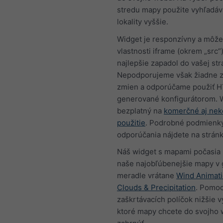
stredu mapy použite vyhľadáv
lokality vyššie.
Widget je responzívny a môže
vlastnosti iframe (okrem „src“
najlepšie zapadol do vašej str
Nepodporujeme však žiadne z
zmien a odporúčame použiť 
generované konfigurátorom. W
bezplatný na
komerčné aj ne
použitie
. Podrobné podmienk
odporúčania nájdete na strán
Náš widget s mapami počasia
naše najobľúbenejšie mapy v
meradle vrátane
Wind Animat
Clouds & Precipitation
. Pomo
zaškrtávacích políčok nižšie v
ktoré mapy chcete do svojho 