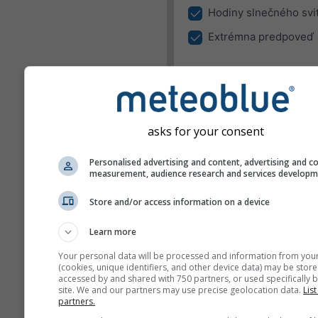
Hodiny slnečného svi
Extrémna predpoveď
Poloha
Widget môže zobrazovať poč
pre vopred zadanú polohu al
pokúsiť zistiť polohu každého
asks for your consent
návštevníka vašej stránky.
Použiť aktuálnu polo
Personalised advertising and content, advertising and c
measurement, audience research and services develop
Zistiť polohu používa
Store and/or access information on a device
Jednotky
Learn more
Teplota
Your personal data will be processed and information from you
(cookies, unique identifiers, and other device data) may be store
C
F
accessed by and shared with 750 partners, or used specifically b
site. We and our partners may use precise geolocation data.
List
partners.
Dĺžka