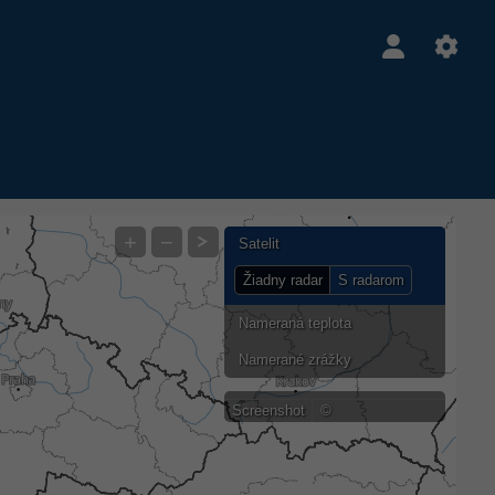
+
−
Satelit
Žiadny radar
S radarom
Nameraná teplota
Namerané zrážky
Screenshot
©