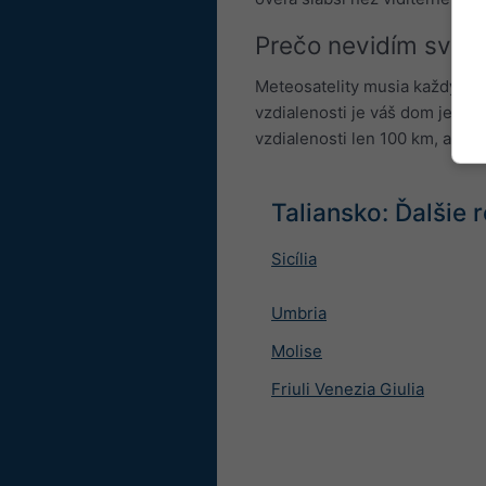
Prečo nevidím svoj 
Meteosatelity musia každých 5
vzdialenosti je váš dom jednod
vzdialenosti len 100 km, avšak
Taliansko: Ďalšie 
Sicília
Umbria
Molise
Friuli Venezia Giulia