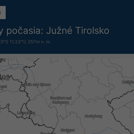
y počasia: Južné Tirolsko
.5°S 11.33°V,
257m n. m.