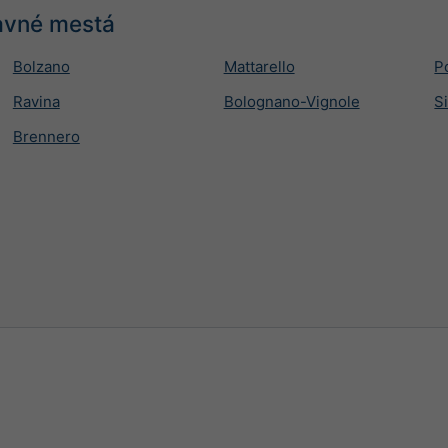
lavné mestá
Bolzano
Mattarello
P
Ravina
Bolognano-Vignole
S
Brennero