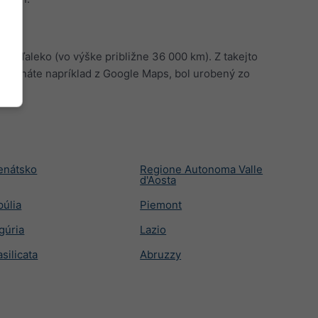
ľmi ďaleko (vo výške približne 36 000 km). Z takejto
orý poznáte napríklad z Google Maps, bol urobený zo
t.
enátsko
Regione Autonoma Valle
d'Aosta
púlia
Piemont
igúria
Lazio
silicata
Abruzzy