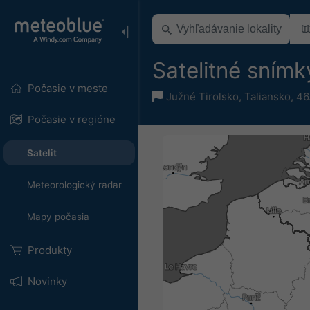
Satelitné snímk
Počasie v meste
Južné Tirolsko
,
Taliansko
,
46
Počasie v regióne
Satelit
Meteorologický radar
Mapy počasia
Produkty
Novinky