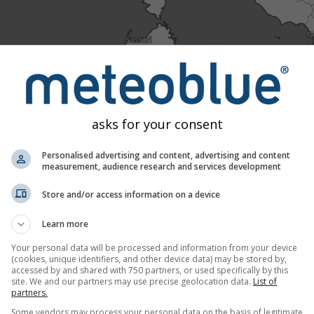
:00
19:15
19:30
19:45
20:00
20:15
20:30
20:45
asia: Južné Tirolsko
né Tirolsko
) zobrazujú oblačnosť. Nové satelitné pozorovania sú 
asks for your consent
skať minútovú satelitnú animáciu počasia. Satelitná animácia j
asto používajú na krátkodobú predpoveď počasia. Globálna satel
Personalised advertising and content, advertising and content
measurement, audience research and services development
, HIMAWARI, METEOSAT-IODC) a spracovaná do farebného obrazu
zlíšenie, aké satelity poskytujú, až neuveriteľných 500 megapix
Store and/or access information on a device
ú niektoré oblaky?
Learn more
 počasie vo vysokom rozlíšení pomocou vlnových dĺžok viditeľné
Your personal data will be processed and information from your device
(cookies, unique identifiers, and other device data) may be stored by,
ci pomocou infračerveného žiarenia. Tento termálny infračervený
accessed by and shared with 750 partners, or used specifically by this
 Preto sa studené oblaky javia ako veľmi jasné, zatiaľ čo teplé
site. We and our partners may use precise geolocation data.
List of
partners.
emský povrch a v noci sa potom na satelitných snímkach stávaj
tlo, rozlíšenie satelitných snímok je v noci výrazne nižšie ako c
Some vendors may process your personal data on the basis of legitimate