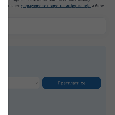
путем нашег
формулара за повратне информације
и биће