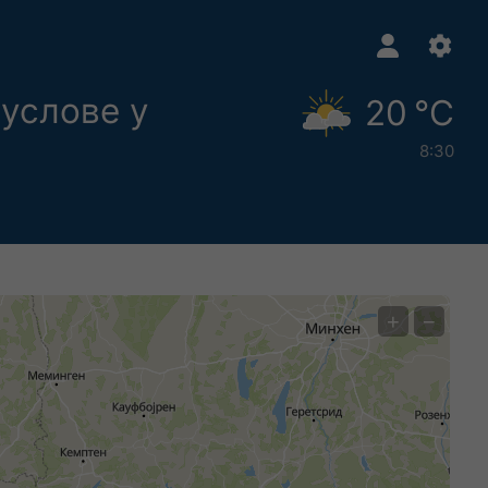
услове у
20 °C
8:30
+
−