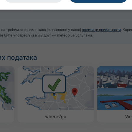
 са трећим странама, како је наведено у нашој
политици приватности
. Кор
те биће употребљива и у другим meteoblue услугама.
х података
where2go
We