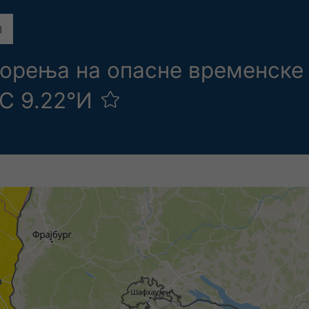
орења на опасне временске 
°С 9.22°И