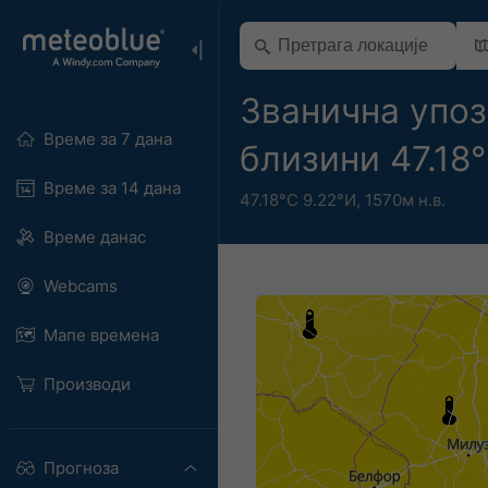
Званична упоз
Време за 7 дана
близини 47.18
Време за 14 дана
47.18°С 9.22°И,
1570м н.в.
Време данас
Webcams
Мапе времена
Производи
Прогноза