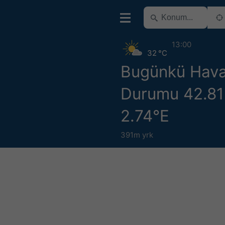
13:00
32 °C
Bugünkü Hav
Durumu 42.81
2.74°E
391m yrk