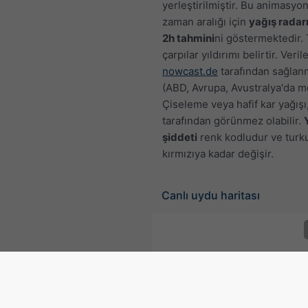
yerleştirilmiştir. Bu animasyon,
zaman aralığı için
yağış radar
2h tahmini
ni göstermektedir.
çarpılar yıldırımı belirtir. Veril
nowcast.de
tarafından sağlan
(ABD, Avrupa, Avustralya'da m
Çiseleme veya hafif kar yağışı
tarafından görünmez olabilir.
şiddeti
renk kodludur ve turk
kırmızıya kadar değişir.
Canlı uydu haritası