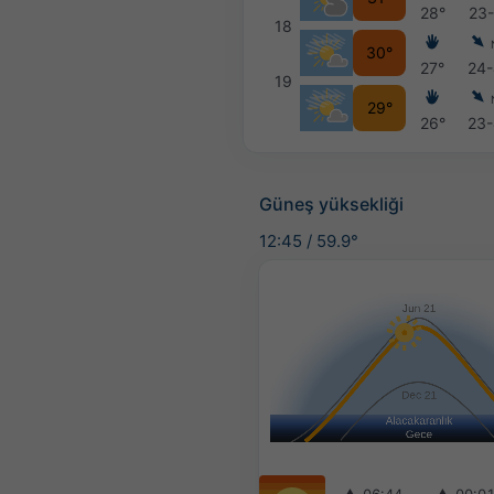
28°
23
18
30°
27°
24
19
29°
26°
23
Güneş yüksekliği
12:45
/
59.9°