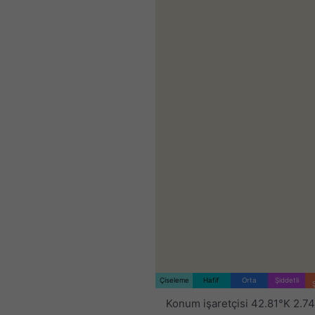
Çiseleme
Hafif
Orta
Şiddetli
Konum işaretçisi 42.81°K 2.7