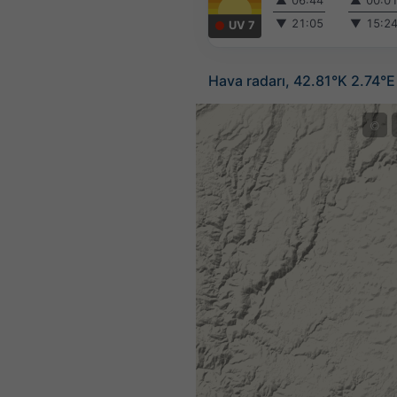
▲
06:44
▲
00:0
▼
21:05
▼
15:2
UV 7
Hava radarı, 42.81°K 2.74°E
©