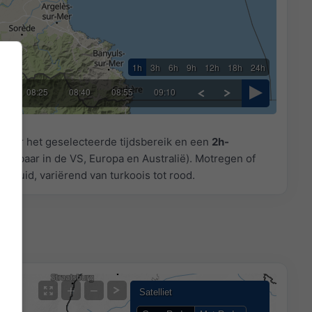
1h
3h
6h
9h
12h
18h
24h
10
08:25
08:40
08:55
09:10
voor het geselecteerde tijdsbereik en een
2h-
hikbaar in de VS, Europa en Australië). Motregen of
geduid, variërend van turkoois tot rood.
+
−
Satelliet