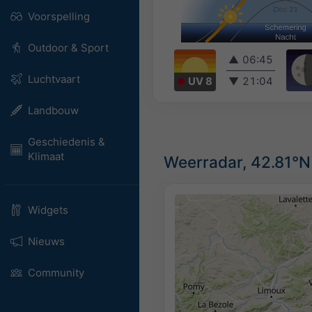
Voorspelling
Outdoor & Sport
▲
06:45
Luchtvaart
UV 8
▼
21:04
Landbouw
Geschiedenis &
Klimaat
Weerradar, 42.81°N
Widgets
Nieuws
Community