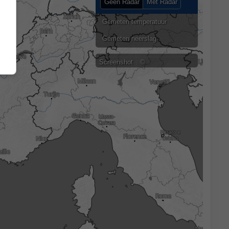
Geen Radar
Met Radar
Gemeten temperatuur
Gemeten neerslag
Screenshot
©