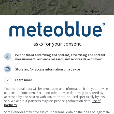
06:25
06:40
06:55
07:10
07:25
07:40
07:55
08:
asks for your consent
Matig
Hevig
Zeer hevig
Hagel
aatst op 42.81°N 2.74°O. Deze animatie toont de
neerslagradar
Personalised advertising and content, advertising and content
en geven bliksem aan. Gegevens geleverd door
nowcast.de
(besc
measurement, audience research and services development
e radar onzichtbaar zijn.
Neerslagintensiteit
is met kleuren aan
Store and/or access information on a device
Learn more
Your personal data will be processed and information from your device
(cookies, unique identifiers, and other device data) may be stored by,
accessed by and shared with 750 partners, or used specifically by this
site. We and our partners may use precise geolocation data.
List of
partners.
Some vendors may process your personal data on the basis of legitimate