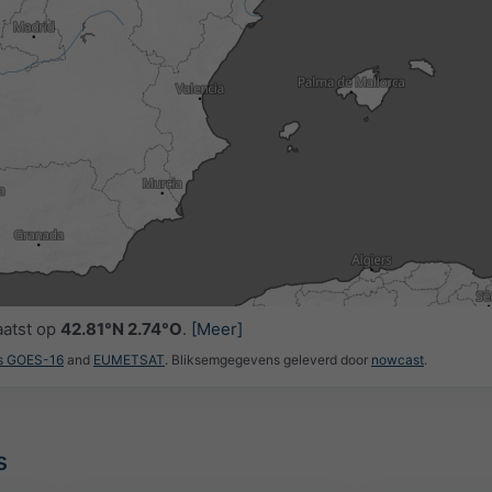
0
05:15
05:30
05:45
06:00
06:15
06:30
06:45
aatst op
42.81°N 2.74°O
.
[Meer]
es GOES-16
and
EUMETSAT
. Bliksemgegevens geleverd door
nowcast
.
s