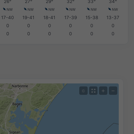
26°
27°
29°
32°
33°
34°
NW
NW
NW
NW
NW
NW
17-40
19-41
18-41
17-39
15-38
13-37
0
0
0
0
0
0
0
0
0
0
0
0
+
−
©