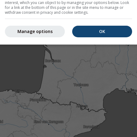
interest, which you can object to by managing your options below. Look
for a link at the bottom of this page or in the site menu to manage or
withdraw consent in privacy and cookie settings.
Manage options
OK