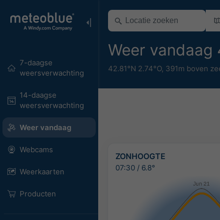
Weer vandaag 
7-daagse
42.81°N 2.74°O,
391m boven ze
weersverwachting
14-daagse
weersverwachting
Weer vandaag
Webcams
ZONHOOGTE
07:30
/
6.8°
Weerkaarten
Producten