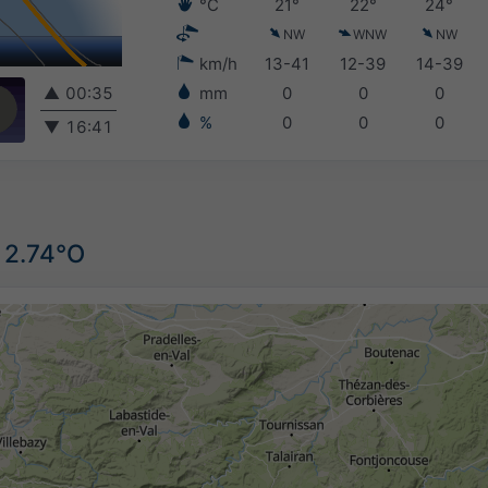
°C
21°
22°
24°
NW
WNW
NW
km/h
13-41
12-39
14-39
▲
00:35
mm
0
0
0
%
0
0
0
▼
16:41
 2.74°O