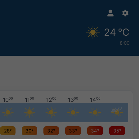
24 °C
8:00
10
00
11
00
12
00
13
00
14
00
28°
30°
32°
33°
34°
35°