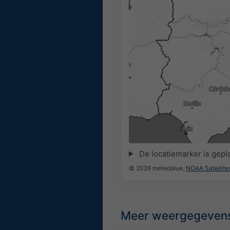
04:00
04:15
04:30
04:45
05:0
De locatiemarker is gepl
© 2026 meteoblue,
NOAA Satellit
Meer weergegeven