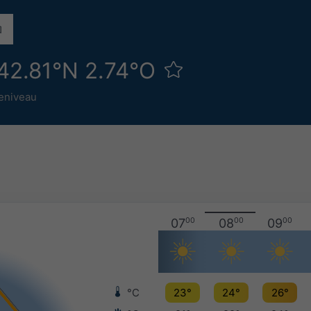
42.81°N 2.74°O
eniveau
07
00
08
00
09
00
°C
23°
24°
26°