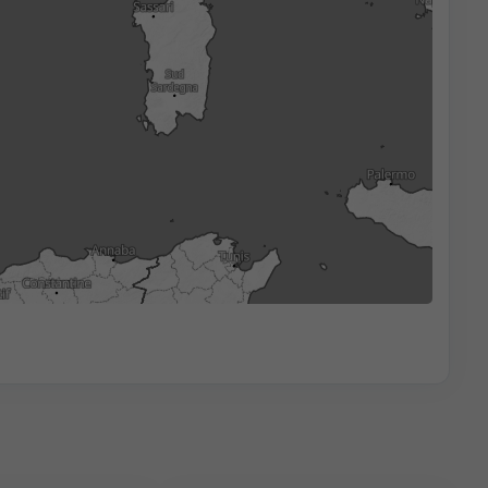
3h
6h
9h
12h
18h
24h
07:00