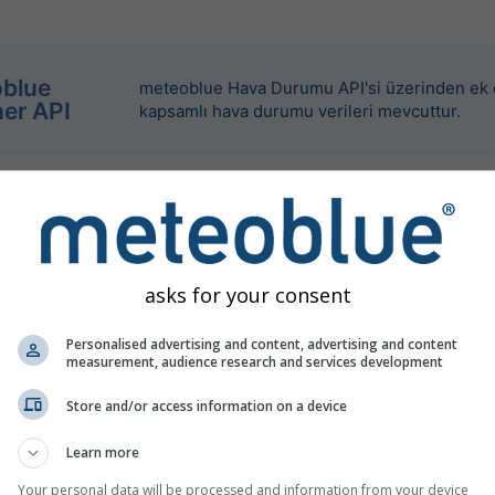
blue
meteoblue Hava Durumu API'si üzerinden ek d
er API
kapsamlı hava durumu verileri mevcuttur.
asks for your consent
Personalised advertising and content, advertising and content
measurement, audience research and services development
Store and/or access information on a device
Learn more
Your personal data will be processed and information from your device