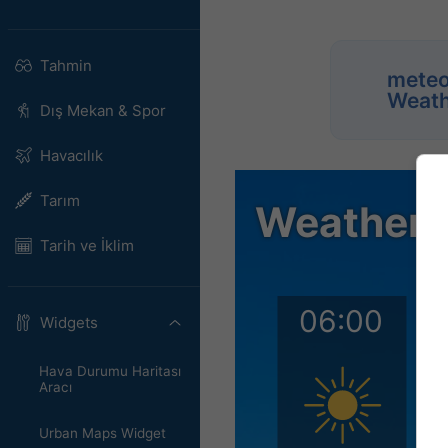
Tahmin
meteo
Weath
Dış Mekan & Spor
Havacılık
Tarım
Tarih ve İklim
Widgets
Hava Durumu Haritası
Aracı
Urban Maps Widget