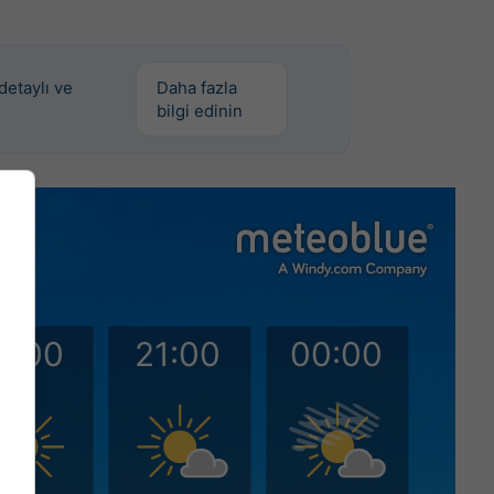
etaylı ve
Daha fazla
bilgi edinin