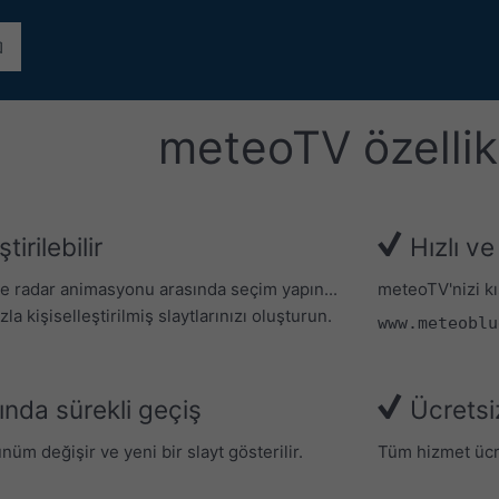
meteoTV özellik
irilebilir
Hızlı ve
ve radar animasyonu arasında seçim yapın...
meteoTV'nizi kı
la kişiselleştirilmiş slaytlarınızı oluşturun.
www.meteoblu
sında sürekli geçiş
Ücretsi
nüm değişir ve yeni bir slayt gösterilir.
Tüm hizmet ücre