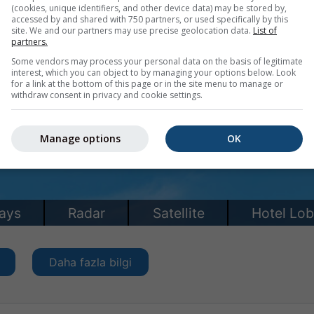
(cookies, unique identifiers, and other device data) may be stored by,
accessed by and shared with 750 partners, or used specifically by this
site. We and our partners may use precise geolocation data.
List of
partners.
Some vendors may process your personal data on the basis of legitimate
interest, which you can object to by managing your options below. Look
for a link at the bottom of this page or in the site menu to manage or
withdraw consent in privacy and cookie settings.
Manage options
OK
Daha fazla bilgi