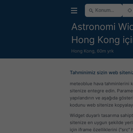
Astronomi Wid
Hong Kong içi
Hong Kong
,
60m yrk
Tahminimiz sizin web siten
meteoblue hava tahminlerini 
sitenize entegre edin. Parame
yapılandırın ve aşağıda göste
kodunu web sitenize kopyalay
Widget duyarlı tasarıma sahip
sitenize en uygun şekilde yer
için iframe özelliklerini ("src" 