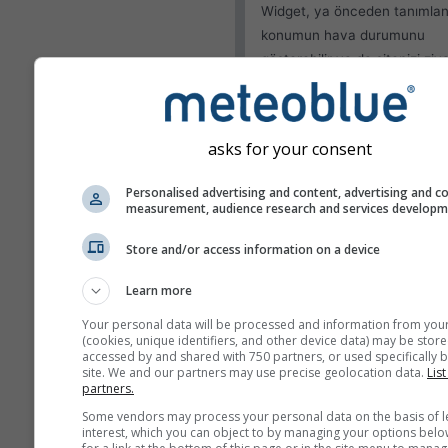
Widget, ya önceden tanımlan
konumun hava durumunu
gösterebilir ya da sitenizi ziy
eden her bir ziyaretçinin ko
algılamayı deneyebilir.
Mevcut konumu kulla
asks for your consent
Kullanıcı konumunu te
Personalised advertising and content, advertising and c
measurement, audience research and services develop
Görünüm
Store and/or access information on a device
Özellikler
Learn more
Sıcaklık ve nemi atla
Your personal data will be processed and information from you
(cookies, unique identifiers, and other device data) may be store
accessed by and shared with 750 partners, or used specifically b
site. We and our partners may use precise geolocation data.
List
partners.
Daha fazla hava durumu ver
Some vendors may process your personal data on the basis of l
interest, which you can object to by managing your options belo