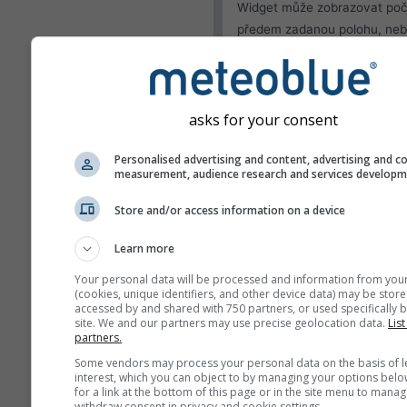
Widget může zobrazovat poč
předem zadanou polohu, neb
pokusit zjistit polohu každéh
návštěvníka vašeho webu.
Použít aktuální poloh
asks for your consent
Zjistit polohu uživate
Personalised advertising and content, advertising and c
Vzhled
measurement, audience research and services develop
Funkce
Store and/or access information on a device
Vynechat teplotu a vl
Learn more
Your personal data will be processed and information from you
(cookies, unique identifiers, and other device data) may be store
accessed by and shared with 750 partners, or used specifically b
site. We and our partners may use precise geolocation data.
List
Více údajů o počasí
partners.
Some vendors may process your personal data on the basis of l
interest, which you can object to by managing your options belo
Ast
for a link at the bottom of this page or in the site menu to manag
withdraw consent in privacy and cookie settings.