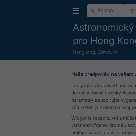
Astronomický
pro Hong Kon
Hongkong
,
60m n. m.
Naše předpověď na vašem
Integrujte předpověď počasí 
do své webové stránky. Nakon
parametry a zkopírujte vygen
kód HTML (viz níže) na svůj w
Widget je responzivní a můžet
vlastnosti iframe (kromě \"src\
nejlépe zapadl do vašeho web