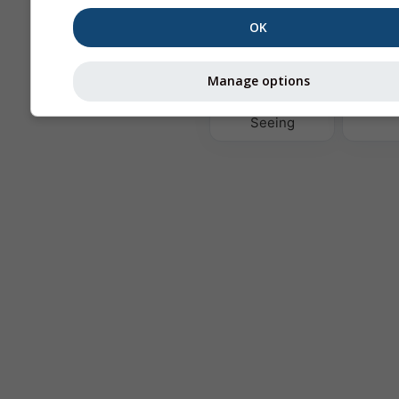
OK
Те
Manage options
Astronomy
Seeing