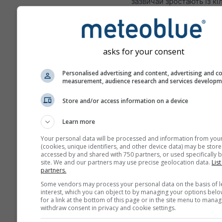
зазвичай зростають із кі
днів прогнозу наперед.
Прогноз створюється за
допомогою «ensemble»-
asks for your consent
моделей. Виконується к
прогонів моделі з різни
Personalised advertising and content, advertising and c
початковими параметра
measurement, audience research and services develop
точніше оцінити
передбачуваність прогно
Store and/or access information on a device
Learn more
Your personal data will be processed and information from you
Більше погодних даних
(cookies, unique identifiers, and other device data) may be store
accessed by and shared with 750 partners, or used specifically b
site. We and our partners may use precise geolocation data.
List
partners.
Mult
ens
Some vendors may process your personal data on the basis of l
interest, which you can object to by managing your options belo
for a link at the bottom of this page or in the site menu to manag
Сезонний
withdraw consent in privacy and cookie settings.
прогноз