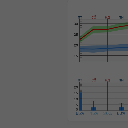
пт
сб
нд
пн
пт
сб
нд
пн
65%
45%
30%
60%