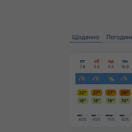
Щоденно
Погодин
пт
сб
нд
пн
7.8
8.8
9.8
10.8
22°
27°
27°
29°
18°
18°
18°
19°
45%
45%
75%
50%