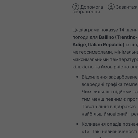
Допомога
Завантаж
зображення
Ця діаграма показує 14-ден
погоди для
Ballino (Trentino
Adige, Italian Republic)
із щ
метеосимволами, мінімальн
максимальними температур
кількістю та ймовірністю опа
Відхилення зафарбоване
всередині графіка темпе
Чим сильніші підйоми та
тим менш певним є прог
Товста лінія відображає
найбільш ймовірний тре
Коливання опадів познач
«T». Такі невизначеності