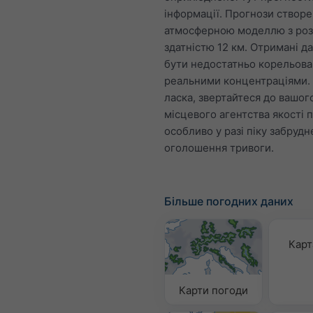
інформації. Прогнози створе
атмосферною моделлю з ро
здатністю 12 км. Отримані д
бути недостатньо корельова
реальними концентраціями.
ласка, звертайтеся до вашог
місцевого агентства якості п
особливо у разі піку забруд
оголошення тривоги.
Більше погодних даних
Карт
Карти погоди