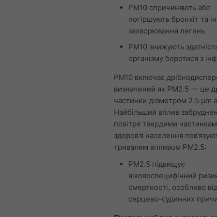
PM10 спричиняють або
погіршують бронхіт та ін
захворювання легень
PM10 знижують здатніст
організму боротися з ін
PM10 включає дрібнодиспер
визначений як PM2.5 — це д
частинки діаметром 2.5 μm 
Найбільший вплив забрудне
повітря твердими частинкам
здоров’я населення пов’язуют
тривалим впливом PM2.5:
PM2.5 підвищує
віковоспецифічний ризи
смертності, особливо ві
серцево-судинних причи