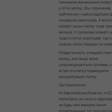
чинником виникнення алергі
у літні місяці. Він спричиняє 
найтяжчих і найскладніших 
лікування симптомів. У воло
кліматі сезон пилку трав три
місяців. У сухішому кліматі 
трав істотно коротший, так с
сезони пилку берези та олив
Опади можуть очищати повіт
пилку, але якщо вони
супроводжуються грозами, с
вітри спочатку підвищують
концентрацію пилку.
Застереження
Ні Європейська Комісія, ні E
meteoblue не несуть відпові
за будь-яке використання
оприлюдненої тут прогност