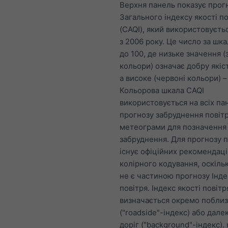
Верхня панель показує прог
Загального індексу якості по
(CAQI), який використовуєтьс
з 2006 року. Це число за шка
до 100, де низьке значення (
кольори) означає добру якіст
а високе (червоні кольори) –
Кольорова шкала CAQI
використовується на всіх па
прогнозу забруднення повіт
метеограми для позначення 
забруднення. Для прогнозу 
існує офіційних рекомендац
колірного кодування, оскіль
не є частиною прогнозу Інде
повітря. Індекс якості повітр
визначається окремо поблиз
("roadside"-індекс) або далек
доріг ("background"-індекс).