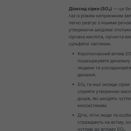
Діоксид сірки (SO₂)
— це бе
газ із різким неприємним зап
легко реагує з іншими речо
утворюючи шкідливі сполуки,
сірчана кислота, сірчиста ки
сульфатні частинки.
Короткочасний вплив S
пошкоджувати дихальну
людини та ускладнюват
дихання.
SO₂ та інші оксиди сірк
сприяти утворенню кисл
дощів, які шкодять чутл
екосистемам.
Діти, літні люди та особи
страждають на астму, о
чутливі до впливу SO₂.