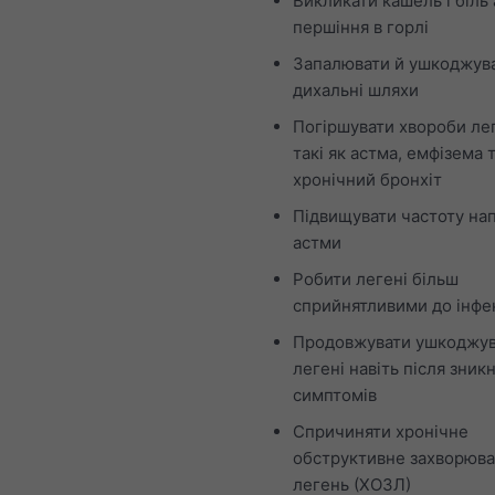
Викликати кашель і біль
першіння в горлі
Запалювати й ушкоджув
дихальні шляхи
Погіршувати хвороби ле
такі як астма, емфізема 
хронічний бронхіт
Підвищувати частоту нап
астми
Робити легені більш
сприйнятливими до інфе
Продовжувати ушкоджув
легені навіть після зник
симптомів
Спричиняти хронічне
обструктивне захворюв
легень (ХОЗЛ)