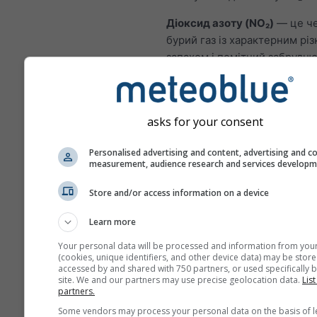
Діоксид азоту (NO₂)
— це ч
бурий газ із характерним різ
запахом і помітний забрудн
повітря. Основним джерелом
спалювання викопного палива
нафти й газу. Більшість NO₂ у
asks for your consent
походить із вихлопних газів
транспортних засобів. Діокси
Personalised advertising and content, advertising and c
важливим забруднювачем, о
measurement, audience research and services develop
сприяє утворенню озону, щ
суттєво впливати на здоров’
Store and/or access information on a device
NO₂ запалює слизову об
Learn more
легень і може знижуват
Your personal data will be processed and information from you
імунітет до легеневих і
(cookies, unique identifiers, and other device data) may be store
accessed by and shared with 750 partners, or used specifically b
NO₂ спричиняє проблеми,
site. We and our partners may use precise geolocation data.
List
хрипи, кашель, застуда, г
partners.
бронхіт
Some vendors may process your personal data on the basis of l