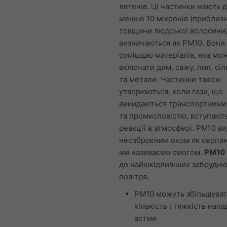
легенів. Ці частинки мають 
менше 10 мікронів (приблизн
товщини людської волосини)
визначаються як PM10. Вони
сумішшю матеріалів, яка мо
включати дим, сажу, пил, сіл
та метали. Частинки також
утворюються, коли гази, що
викидаються транспортними
та промисловістю, вступають
реакції в атмосфері. PM10 в
неозброєним оком як серпан
ми називаємо смогом.
PM10
до найшкідливіших забрудню
повітря.
PM10 можуть збільшува
кількість і тяжкість напа
астми