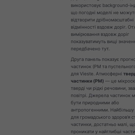
використовує background-ін
що погодні моделі не можут
відтворити дрібномасштабні
відмінності вздовж доріг. От
вимірювання вздовж доріг
показуватимуть вищі значенн
передбачено тут.
Друга панель показує прогн
частинок (PM та пустельног
для Vieste. Атмосферні
твер
частинки (PM)
— це мікроск
тверді чи рідкі речовини, зв
повітрі. Джерела частинок 
бути природними або
антропогенними. Найбільшу 
для громадського здоров’я с
частинки, достатньо малі, щ
проникати у найглибші част