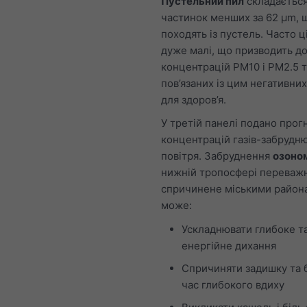
Пустельний пил
складається
частинок менших за 62 μm, 
походять із пустель. Часто ц
дуже малі, що призводить д
концентрацій PM10 і PM2.5 т
пов’язаних із цим негативних
для здоров’я.
У третій панелі подано прог
концентрацій газів-забрудн
повітря. Забруднення
озоном
нижній тропосфері переваж
спричинене міськими район
може:
Ускладнювати глибоке т
енергійне дихання
Спричиняти задишку та б
час глибокого вдиху