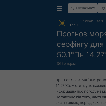
17 km/h
4:30
17 °C
Прогноз моря
серфінгу для
50.1°Пн 14.2
365м н.р.м.
Прогноз Sea & Surf для регіо
14.27°Сх містить усю важли
інформацію про погоду на мо
Незалежно від того, йдеться
висоту хвиль, період хвиль а