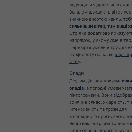
надходити з дещо інших напр
Загалом швидкість вітру кор
значною висотою хвиль, то
сильніший вітер, тим вищі х
Стрілки додатково показуют
напрямок, у якому дме вітер
Перевірте умови вітру для в
серф-споту на нашій
карті п
вітру
.
Опади
Другий діаграм показує
кіль
опадів
, а погодні умови уза
піктограмами. Вони відобра
сонячне сяйво, хмарність, ти
інтенсивність та грози для
відповідного прогнозного пе
Якщо вам потрібна точніша 
щодо опадів, перегляньте н