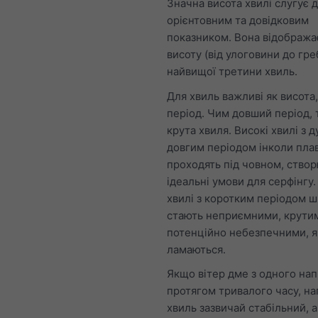
Значна висота хвилі слугує 
орієнтовним та довідковим
показником. Вона відображ
висоту (від улоговини до гре
найвищої третини хвиль.
Для хвиль важливі як висота, 
період. Чим довший період,
крута хвиля. Високі хвилі з 
довгим періодом інколи пла
проходять під човном, ство
ідеальні умови для серфінгу.
хвилі з коротким періодом 
стають неприємними, крути
потенційно небезпечними, 
ламаються.
Якщо вітер дме з одного на
протягом тривалого часу, н
хвиль зазвичай стабільний, а