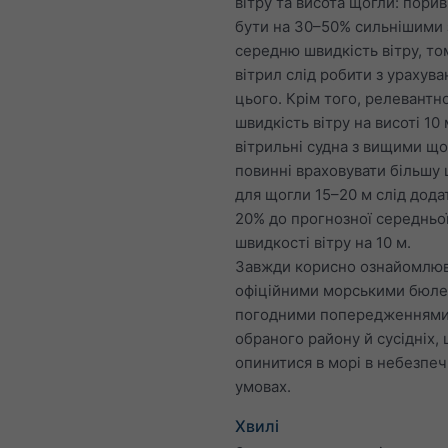
вітру та висота щогли: пори
бути на 30–50% сильнішими 
середню швидкість вітру, то
вітрил слід робити з урахув
цього. Крім того, релевантн
швидкість вітру на висоті 10 
вітрильні судна з вищими щ
повинні враховувати більшу 
для щогли 15–20 м слід дода
20% до прогнозної середньо
швидкості вітру на 10 м.
Завжди корисно ознайомлюв
офіційними морськими бюле
погодними попередженнями
обраного району й сусідніх,
опинитися в морі в небезпе
умовах.
Хвилі