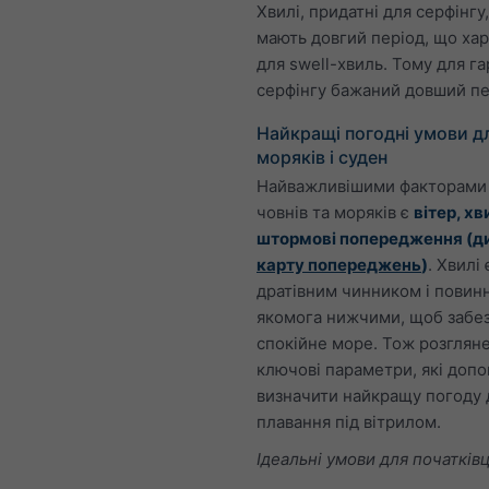
Хвилі, придатні для серфінгу
мають довгий період, що ха
для swell-хвиль. Тому для г
серфінгу бажаний довший пе
Найкращі погодні умови д
моряків і суден
Найважливішими факторами
човнів та моряків є
вітер, хв
штормові попередження (ди
карту попереджень
)
. Хвилі 
дратівним чинником і повинн
якомога нижчими, щоб забе
спокійне море. Тож розглян
ключові параметри, які доп
визначити найкращу погоду 
плавання під вітрилом.
Ідеальні умови для початківц