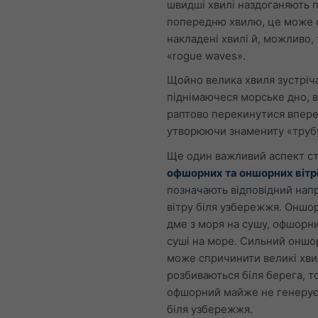
швидші хвилі наздоганяють 
попередню хвилю, це може 
накладені хвилі й, можливо, 
«rogue waves».
Щойно велика хвиля зустріча
піднімаючеся морське дно, 
раптово перекинутися впере
утворюючи знамениту «труб
Ще один важливий аспект с
офшорних та оншорних вітр
позначають відповідний нап
вітру біля узбережжя. Оншо
дме з моря на сушу, офшорн
суші на море. Сильний оншо
може спричинити великі хви
розбиваються біля берега, то
офшорний майже не генерує
біля узбережжя.