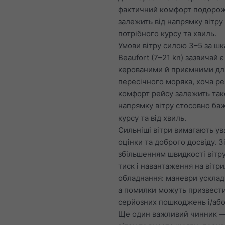
фактичний комфорт подорож
залежить від напрямку вітр
потрібного курсу та хвиль.
Умови вітру силою 3–5 за ш
Beaufort (7–21 kn) зазвичай є
керованими й приємними дл
пересічного моряка, хоча р
комфорт рейсу залежить так
напрямку вітру стосовно ба
курсу та від хвиль.
Сильніші вітри вимагають ув
оцінки та доброго досвіду. З
збільшенням швидкості вітру
тиск і навантаження на вітри
обладнання: маневри ускла
а помилки можуть призвест
серйозних пошкоджень і/або
Ще один важливий чинник 