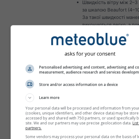
Швидкість вітру між 2–3
за шкалою Beaufort (4–10
За такої швидкості мане
виконуються легко, а п
прощаються.
Значна висота хвиль: від
Ідеальні умови для досвідче
asks for your consent
моряків:
Personalised advertising and content, advertising and c
Швидкість вітру між 4–5
measurement, audience research and services develop
за шкалою Beaufort (10–
вузол). За такої швидкос
Store and/or access information on a device
маневри вимагають біл
Learn more
зусиль і кращої координа
уникнути пошкоджень та
Your personal data will be processed and information from you
(cookies, unique identifiers, and other device data) may be store
Значна висота хвиль: від
accessed by and shared with 750 partners, or used specifically b
метрів; за певних умов х
site. We and our partners may use precise geolocation data.
List
partners.
можуть ламатися.
Some vendors may process your personal data on the basis of l