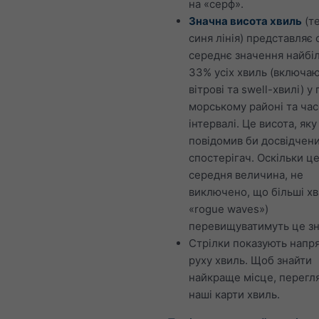
на «серф».
Значна висота хвиль
(т
синя лінія) представляє
середнє значення найбі
33% усіх хвиль (включа
вітрові та swell-хвилі) у
морському районі та ча
інтервалі. Це висота, яку
повідомив би досвідчен
спостерігач. Оскільки ц
середня величина, не
виключено, що більші хви
«rogue waves»)
перевищуватимуть це зн
Стрілки показують напр
руху хвиль. Щоб знайти
найкраще місце, перегл
наші карти хвиль.