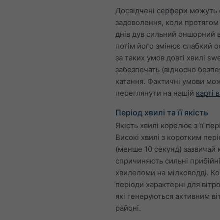
Досвідчені серфери можуть
задоволення, коли протягом 
днів дув сильний оншорний в
потім його змінює слабкий 
за таких умов довгі хвилі swe
забезпечать (відносно безпе
катання. Фактичні умови мо
переглянути на нашій
карті в
Період хвилі та її якість
Якість хвилі корелює з її пер
Високі хвилі з коротким пер
(менше 10 секунд) зазвичай к
спричиняють сильні прибійн
хвилеломи на мілководді. Ко
періоди характерні для вітро
які генеруються активним ві
районі.