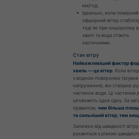
км/год.
Ідеально, коли помірний
офшорний вітер стабілізу
тоді як при оншорному в
хвилі та вода стають
хаотичними.
Стан вітру
Найважливіший фактор фо
хвиль — це вітер
. Коли віте
з водною поверхнею (зсувне
напруження), він створює ру
частинок води. Ці частинки 
штовхають одна одну. За за
правилом,
чим більша площ
та сильніший вітер, тим вищ
Залежно від швидкості вітру
рухаються з різною швидкіс