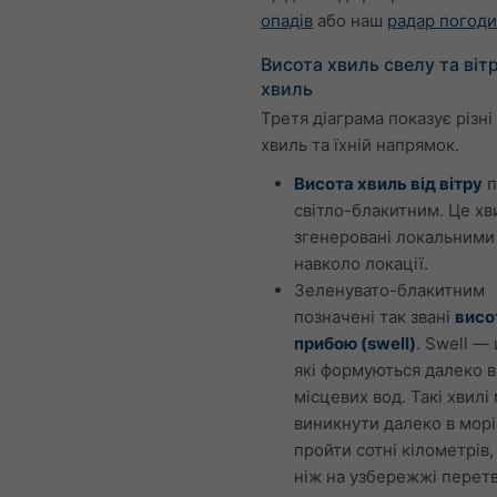
опадів
або наш
радар погоди
Висота хвиль свелу та віт
хвиль
Третя діаграма показує різні
хвиль та їхній напрямок.
Висота хвиль від вітру
п
світло-блакитним. Це хви
згенеровані локальними
навколо локації.
Зеленувато-блакитним
позначені так звані
висо
прибою (swell)
. Swell — 
які формуються далеко в
місцевих вод. Такі хвилі
виникнути далеко в морі
пройти сотні кілометрів
ніж на узбережжі перет