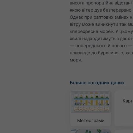
висота пропорційна відстані
якою вітер дув безперервно (
Однак при раптових змінах 
вітру може виникнути так зв
«перехресне море». У цьому
хвилі надходитимуть з двох 
— попереднього й нового —
призведе до бурхливого, ха
моря.
Більше погодних даних
Карт
Метеограми