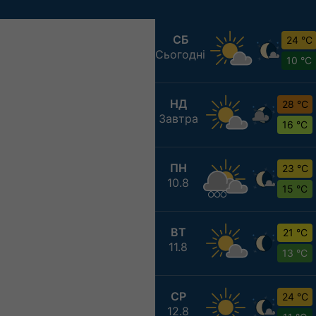
СБ
24 °C
Сьогодні
10 °C
НД
28 °C
Завтра
16 °C
ПН
23 °C
10.8
15 °C
ВТ
21 °C
11.8
13 °C
СР
24 °C
12.8