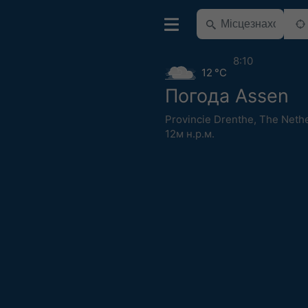
8:10
12 °C
Погода Assen
Provincie Drenthe
,
The Neth
12м н.р.м.