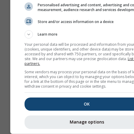
Personalised advertising and content, advertising and c
measurement, audience research and services develop
Store and/or access information on a device
Learn more
Ние не споделяме вашия имейл 
Your personal data will be processed and information from you
трети страни, както е описано в
(cookies, unique identifiers, and other device data) may be store
политика за поверителност
. Изп
accessed by and shared with 750 partners, or used specifically b
site. We and our partners may use precise geolocation data.
List
услугите на meteoblue, вие при
partners.
нашите
общи условия
. Вашият 
адрес ще може да се използва и
Some vendors may process your personal data on the basis of l
услуги на meteoblue.
interest, which you can object to by managing your options belo
for a link at the bottom of this page or in the site menu to manag
withdraw consent in privacy and cookie settings.
Повече метеорологични д
OK
Каче
Manage options
въз
п