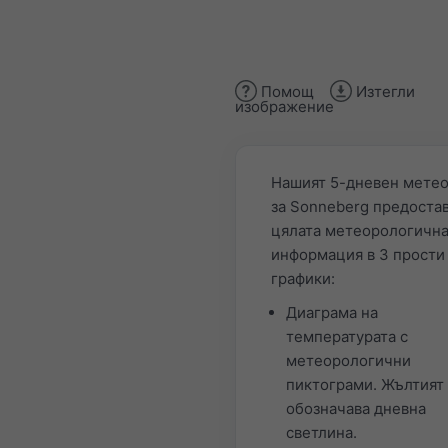
Помощ
Изтегли
изображение
Нашият 5-дневен мете
за Sonneberg предоста
цялата метеорологичн
информация в 3 прости
графики:
Диаграма на
температурата с
метеорологични
пиктограми. Жълтият
обозначава дневна
светлина.