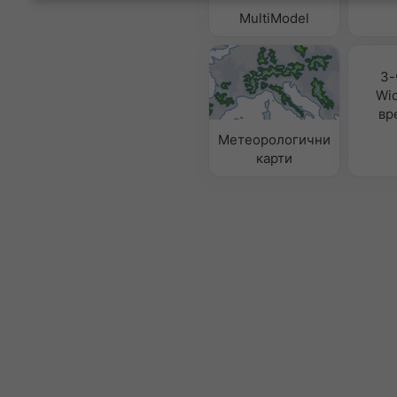
MultiModel
3-
Wid
вр
Метеорологични
карти