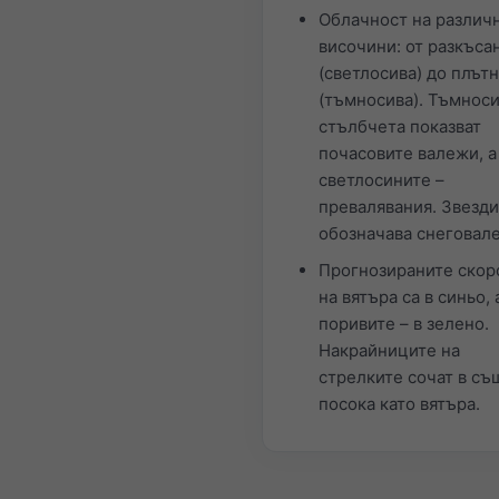
Облачност на различ
височини: от разкъса
(светлосива) до плът
(тъмносива). Тъмнос
стълбчета показват
почасовите валежи, а
светлосините –
превалявания. Звезд
обозначава снеговал
Прогнозираните скор
на вятъра са в синьо, 
поривите – в зелено.
Накрайниците на
стрелките сочат в съ
посока като вятъра.