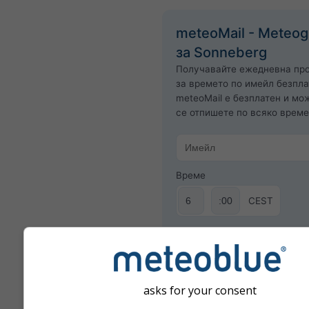
meteoMail - Meteo
за Sonneberg
Получавайте ежедневна пр
за времето по имейл безпла
meteoMail е безплатен и мо
се отпишете по всяко време
Време
CEST
Абонирайте се за бюле
asks for your consent