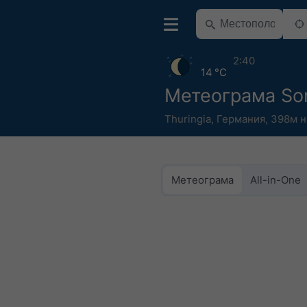
2:40
14 °C
Метеограма So
Thuringia
,
Германия
,
398м н.
Метеограма
All-in-One