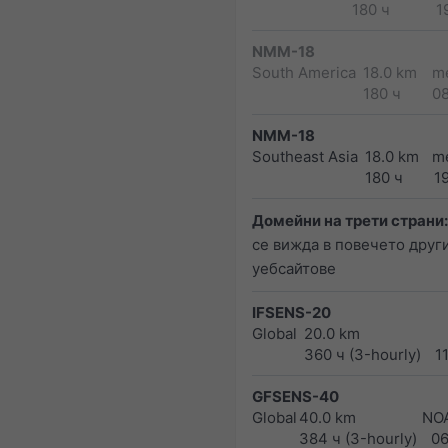
180 ч
1
NMM-18
South America
18.0 km
m
180 ч
0
NMM-18
Southeast Asia
18.0 km
m
180 ч
1
Домейни на трети страни:
се вижда в повечето друг
уебсайтове
IFSENS-20
Global
20.0 km
360 ч (3-hourly)
1
GFSENS-40
Global
40.0 km
NO
384 ч (3-hourly)
0