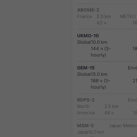
AROME-2
France
2.0 km
METEO
42 ч
1
UKMO-10
Global
10.0 km
144 ч (3-
1
hourly)
GEM-15
Env
Global
15.0 km
168 ч (3-
2
hourly)
RDPS-2
Env
North
2.5 km
America
48 ч
1
MSM-5
Japan Meteor
Japan
5.0 km