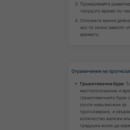
Проверявайте развитие
текущото време по-че
Отложете важни дейно
ако те силно зависят о
времето.
Ограничения на прогноза
Гръмотевични бури
: 
местоположение и вре
гръмотевичните бури с
почти невъзможни за
прогнозиране, а свърз
количество валежи ил
градушка може да вар