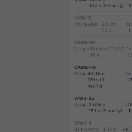
144 ч (3-hourly)
2
ICON-I2
Italy & Alps
2.0 km
Ita
72 ч
1
CAMS-10
Europe
10.0 km
ECMWF Cop
96 ч
1
CAMS-40
Global
40.0 km
Co
120 ч (3-
2
hourly)
WW3-25
Global
25.0 km
NO
180 ч (3-hourly)
1
WW3-4
Baltic/Arctic
4.0 km
MET