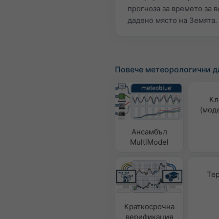
прогноза за времето за в
дадено място на Земята.
Повече метеорологични д
Кл
(мод
Ансамбъл
MultiModel
Те
Краткосрочна
верификация