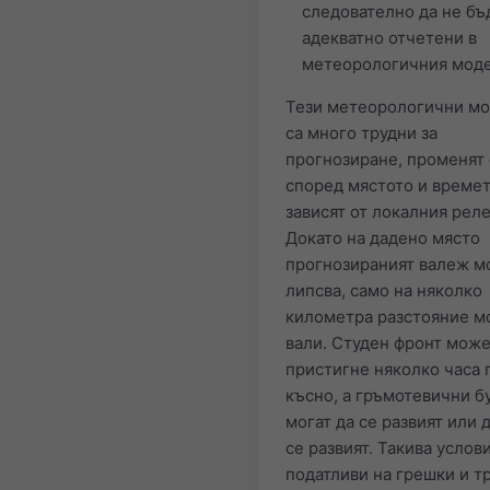
следователно да не бъ
адекватно отчетени в
метеорологичния моде
Тези метеорологични м
са много трудни за
прогнозиране, променят 
според мястото и време
зависят от локалния реле
Докато на дадено място
прогнозираният валеж м
липсва, само на няколко
километра разстояние м
вали. Студен фронт може
пристигне няколко часа 
късно, а гръмотевични б
могат да се развият или 
се развият. Такива услов
податливи на грешки и т