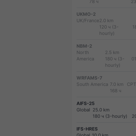
78 ч
2
UKMO-2
UK/France
2.0 km
120 ч (3-
1
hourly)
NBM-2
North
2.5 km
America
180 ч (3-
0
hourly)
WRFAMS-7
South America
7.0 km
CPT
168 ч
AIFS-25
Global
25.0 km
180 ч (3-hourly)
2
IFS-HRES
Global
10.0 km