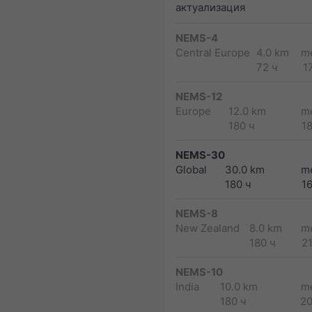
актуализация
NEMS-4
Central Europe
4.0 km
m
72 ч
1
NEMS-12
Europe
12.0 km
m
180 ч
1
NEMS-30
Global
30.0 km
m
180 ч
1
NEMS-8
New Zealand
8.0 km
m
180 ч
2
NEMS-10
India
10.0 km
m
180 ч
2