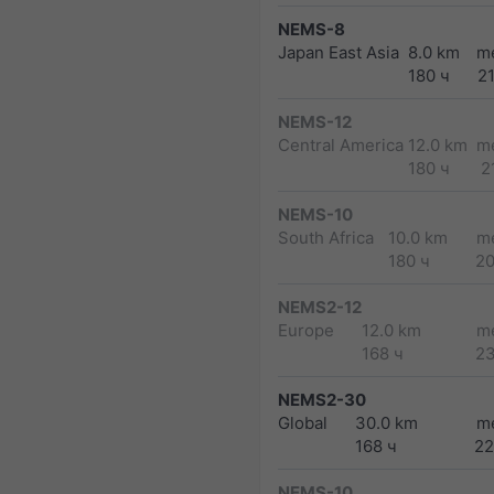
NEMS-8
Japan East Asia
8.0 km
m
180 ч
2
NEMS-12
Central America
12.0 km
m
180 ч
2
NEMS-10
South Africa
10.0 km
m
180 ч
2
NEMS2-12
Europe
12.0 km
m
168 ч
2
NEMS2-30
Global
30.0 km
m
168 ч
22
NEMS-10