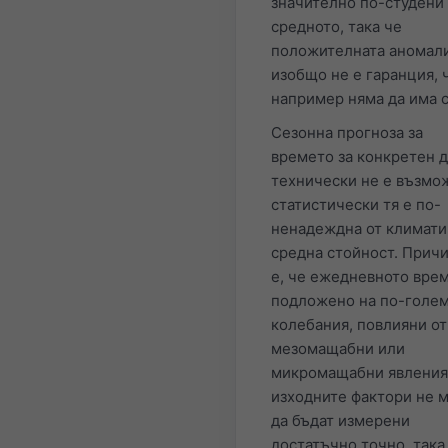
значително по-студени 
средното, така че
положителната аномал
изобщо не е гаранция, 
например няма да има с
Сезонна прогноза за
времето за конкретен 
технически не е възмо
статистически тя е по-
ненадеждна от климати
средна стойност. Прич
е, че ежедневното врем
подложено на по-голе
колебания, повлияни от
мезомащабни или
микромащабни явления,
изходните фактори не м
да бъдат измерени
достатъчно точно, така