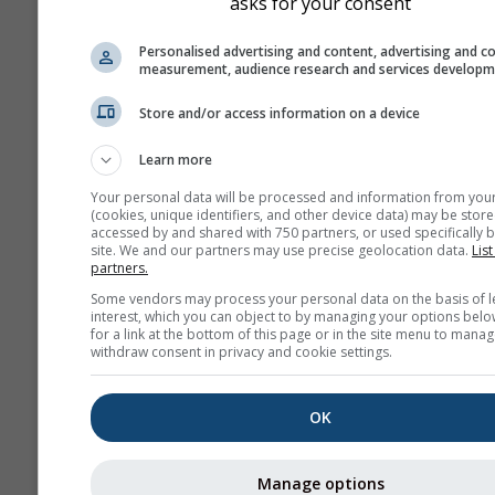
asks for your consent
Различните модели,
Personalised advertising and content, advertising and c
представени тук, се
measurement, audience research and services develop
изчисляват от: Европей
Store and/or access information on a device
център за средносрочн
метеорологични прогн
Learn more
(ECMWF), Националния
център за прогнозиране
Your personal data will be processed and information from you
(cookies, unique identifiers, and other device data) may be store
околната среда
accessed by and shared with 750 partners, or used specifically b
(NCEP/NOAA), Германск
site. We and our partners may use precise geolocation data.
List
partners.
метеорологична служб
Some vendors may process your personal data on the basis of l
(DWD), Британската
interest, which you can object to by managing your options belo
метеорологична служб
for a link at the bottom of this page or in the site menu to manag
withdraw consent in privacy and cookie settings.
(UKMO), MeteoFrance
(METEOFR), Японската
метеорологична агенц
OK
(JMA) и Евро-
средиземноморския це
Manage options
за климатични промени