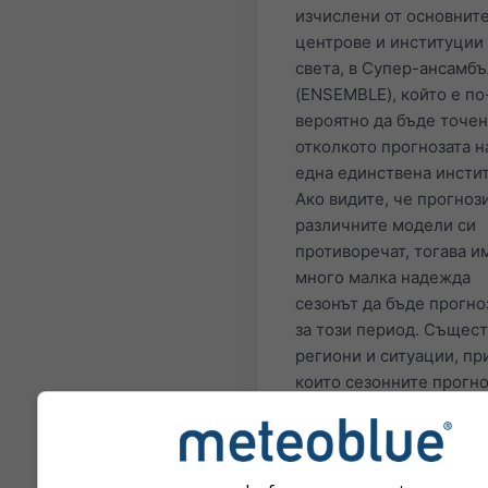
изчислени от основнит
центрове и институции
света, в Супер-ансамбъ
(ENSEMBLE), който е по
вероятно да бъде точен
отколкото прогнозата н
една единствена инсти
Ако видите, че прогноз
различните модели си
противоречат, тогава и
много малка надежда
сезонът да бъде прогно
за този период. Същест
региони и ситуации, пр
които сезонните прогн
могат да бъдат доста то
Най-известните пример
ситуациите Ел Ниньо и 
Ниня.