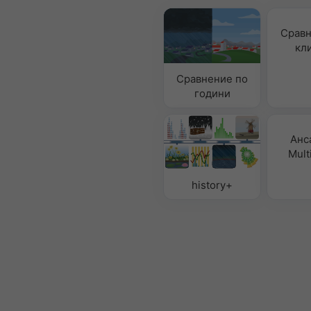
Сравн
кл
Сравнение по
години
Анс
Mult
history+