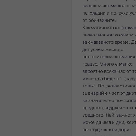
валежна аномалия озна
по-хладни и по-сухи ус
от обичайните.
Климатичната информа
позволява малко заклю
за очакваното време. Д
допуснем месец с
положителна аномалия 
градус. Много е малко
вероятно всяка час от т
месец да бъде с 1 граду
топъл. По-реалистичен
сценарий е част от дни
са значително по-топли
средното, а други – око
средното. Най-важното 
може да има и дни, кои
по-студени или дори