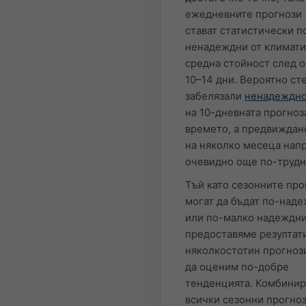
ежедневните прогнози
стават статистически п
ненадеждни от климати
средна стойност след 
10–14 дни. Вероятно ст
забелязали
ненадеждно
на 10-дневната прогноз
времето, а предвиждан
на няколко месеца нап
очевидно още по-трудн
Тъй като сезонните про
могат да бъдат по-над
или по-малко надеждни
предоставяме резултати
няколкостотин прогнози
да оценим по-добре
тенденцията. Комбини
всички сезонни прогноз