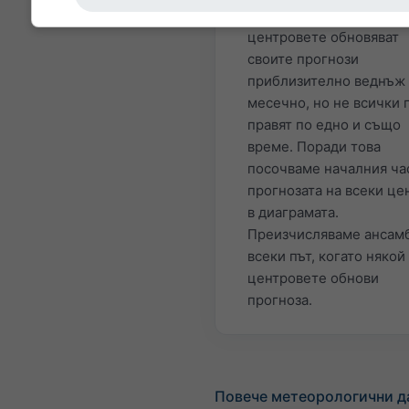
(CMCC). Агенциите/
центровете обновяват
своите прогнози
приблизително веднъж
месечно, но не всички 
правят по едно и също
време. Поради това
посочваме началния ча
прогнозата на всеки це
в диаграмата.
Преизчисляваме ансам
всеки път, когато някой
центровете обнови
прогноза.
Повече метеорологични д