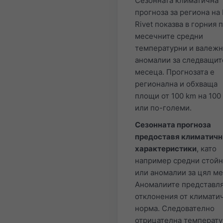
Сезонната климатична
прогноза за региона на 
Rivet показва в горния 
месечните средни
температурни и валеж
аномалии за следващит
месеца. Прогнозата е
регионална и обхваща
площи от 100 km на 100
или по-големи.
Сезонната прогноза
предоставя климатичн
характеристики
, като
например средни стой
или аномалии за цял ме
Аномалиите представля
отклонения от климати
норма. Следователно
отрицателна температу