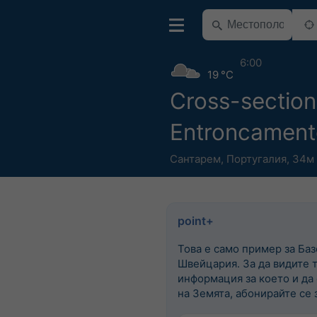
6:00
19 °C
Cross-section
Entroncament
Сантарем
,
Португалия
,
34м 
point+
Това е само пример за Баз
Швейцария. За да видите 
информация за което и да
на Земята, абонирайте се з