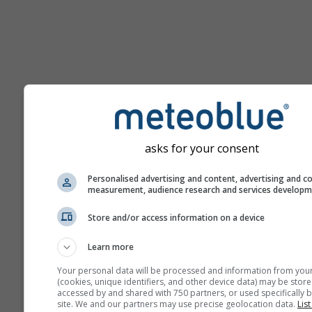
Помощ
asks for your consent
Повече метеорологични д
Personalised advertising and content, advertising and c
measurement, audience research and services develop
Ast
Store and/or access information on a device
Se
Learn more
Meteograms
Your personal data will be processed and information from you
(cookies, unique identifiers, and other device data) may be store
accessed by and shared with 750 partners, or used specifically b
site. We and our partners may use precise geolocation data.
List
Stu