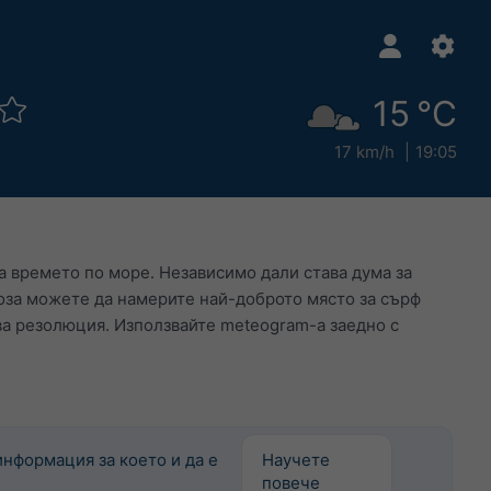
15 °C
17 km/h
19:05
а времето по море. Независимо дали става дума за
ноза можете да намерите най-доброто място за сърф
ва резолюция. Използвайте meteogram-а заедно с
информация за което и да е
Научете
повече