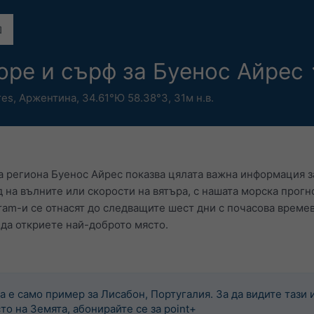
оре и сърф за Буенос Айрес
res
,
Аржентина
,
34.61°Ю 58.38°З,
31м н.в.
за региона Буенос Айрес показва цялата важна информация з
д на вълните или скорости на вятъра, с нашата морска прог
ram-и се отнасят до следващите шест дни с почасова време
 да откриете най-доброто място.
а е само пример за Лисабон, Португалия. За да видите тази 
то на Земята, абонирайте се за point+