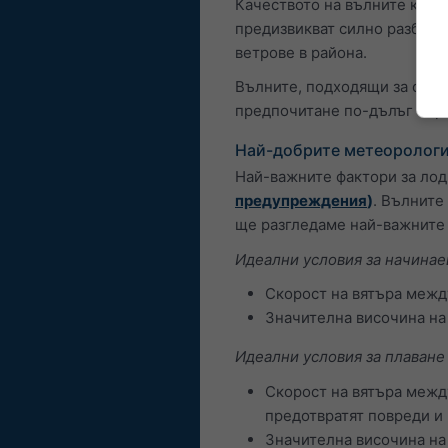
Качеството на вълните корел
предизвикват силно разбива
ветрове в района.
Вълните, подходящи за сърф
предпочитане по-дълъг пер
Най-добрите метеорологи
Най-важните фактори за лод
предупреждения
)
. Вълните
ще разгледаме най-важните 
Идеални условия за начинае
Скорост на вятъра между
Значителна височина на 
Идеални условия за плаване
Скорост на вятъра между
предотвратят повреди и
Значителна височина на 