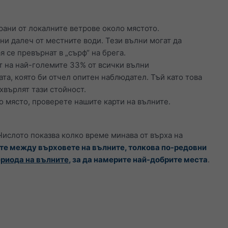
ирани от локалните ветрове около мястото.
ни далеч от местните води. Тези вълни могат да
 се превърнат в „сърф“ на брега.
т на най-големите 33% от всички вълни
та, която би отчел опитен наблюдател. Тъй като това
хвърлят тази стойност.
то място, проверете нашите карти на вълните.
 Числото показва колко време минава от върха на
те между върховете на вълните, толкова по-редовни
ериода на вълните
, за да намерите най-добрите места
.