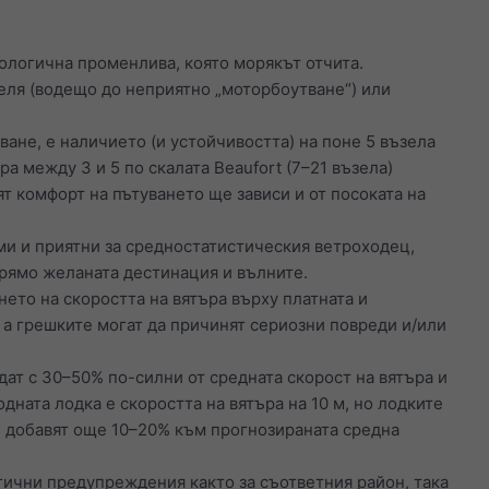
ологична променлива, която морякът отчита.
теля (водещо до неприятно „моторбоутване“) или
ване, е наличието (и устойчивостта) на поне 5 възела
а между 3 и 5 по скалата Beaufort (7–21 възела)
т комфорт на пътуването ще зависи и от посоката на
еми и приятни за средностатистическия ветроходец,
прямо желаната дестинация и вълните.
ето на скоростта на вятъра върху платната и
 а грешките могат да причинят сериозни повреди и/или
дат с 30–50% по-силни от средната скорост на вятъра и
одната лодка е скоростта на вятъра на 10 м, но лодките
се добавят още 10–20% към прогнозираната средна
ични предупреждения както за съответния район, така