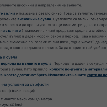
азличните височини и направления на вълните.
те вълни
е показана в светло синьо. Това са вълните, генер
аречените
височини на суела
. Суеловете са вълни, генерира
 в морето и да пропътуват стотици километри, докато накрая
 на вълните
(тъмносиня линия) представя средната стойнос
суел вълни) в даден морски район и период. Това е височина
пълно възможно по-големи вълни (виж „rogue waves“) да над
ката, в която се движат вълните. За да откриете най-добро
а и суела
а
периода на вълните и суела
. Периодът е даден в секунди.
тората вълна. Като правило,
колкото по-дълги са интервали
е, когато достигнат брега. Използвайте нашите
карти на п
чни условия за сърфисти
а сърф (начинаещи):
вълните: максимум 1,5 метра.
имум 40 km/h.