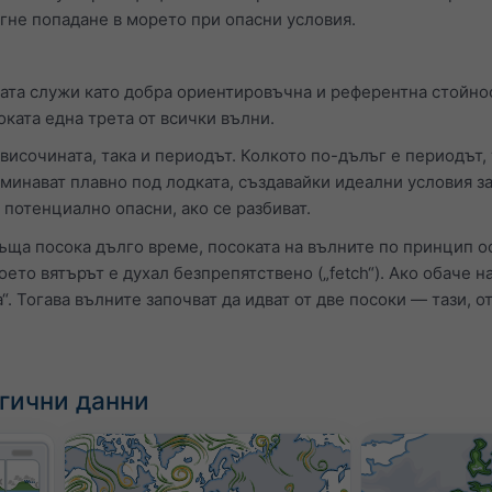
бегне попадане в морето при опасни условия.
ата служи като добра ориентировъчна и референтна стойност
оката една трета от всички вълни.
височината, така и периодът. Колкото по-дълъг е периодът,
минават плавно под лодката, създавайки идеални условия з
 потенциално опасни, ако се разбиват.
съща посока дълго време, посоката на вълните по принцип о
оето вятърът е духал безпрепятствено („fetch“). Ако обаче 
a“. Тогава вълните започват да идват от две посоки — тази, о
гични данни