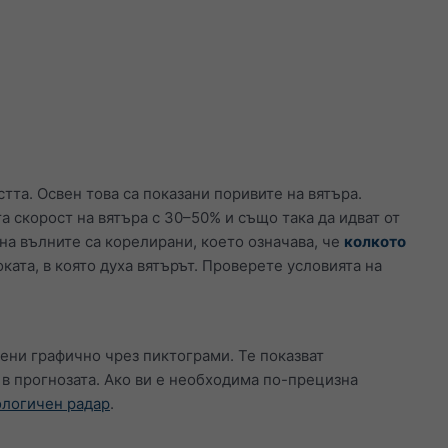
тта. Освен това са показани поривите на вятъра.
а скорост на вятъра с 30–50% и също така да идват от
на вълните са корелирани, което означава, че
колкото
ката, в която духа вятърът. Проверете условията на
ени графично чрез пиктограми. Те показват
 в прогнозата. Ако ви е необходима по-прецизна
логичен радар
.