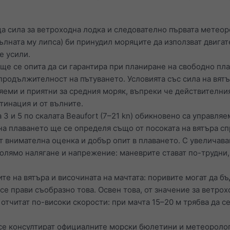
а сила за ветроходна лодка и следователно първата метеор
пълната му липса) би принудил моряците да използват двига
е усили.
ще се опита да си гарантира при планиране на свободно пла
продължителност на пътуването. Условията със сила на вятър
яеми и приятни за средния моряк, въпреки че действителния
тинация и от вълните.
3 и 5 по скалата Beaufort (7–21 kn) обикновено са управля
на плаването ще се определя също от посоката на вятъра с
 внимателна оценка и добър опит в плаването. С увеличаван
голямо налягане и напрежение: маневрите стават по-трудни,
те на вятъра и височината на мачтата: поривите могат да бъ
 се прави съобразно това. Освен това, от значение за ветрох
 отчитат по-високи скорости: при мачта 15–20 м трябва да 
 се консултират официалните морски бюлетини и метеоролог