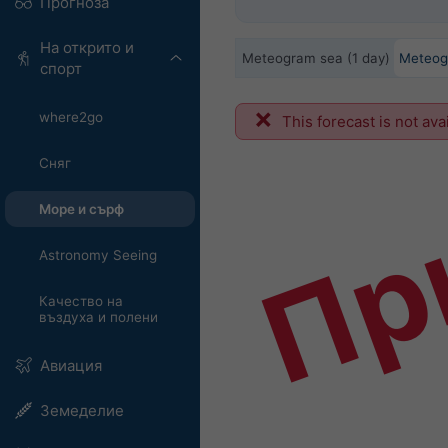
Прогноза
На открито и
Meteogram sea (1 day)
Meteog
спорт
where2go
Пр
This forecast is not ava
Сняг
Море и сърф
Astronomy Seeing
Качество на
въздуха и полени
Авиация
Земеделие