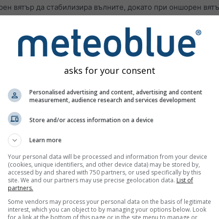
н вятър да стабилизира вълните, докато при оншорен вятър
азуването на вълни е вятърът
. Вятърът създава движение н
ежение). Тези частици впоследствие продължават да се бут
о по-силен е вятърът, толкова по-големи са вълните
.
asks for your consent
на вятъра, вълните придобиват различни скорости. Ако по-б
се вълни и възможно т.нар. „rogue waves“.
Personalised advertising and content, advertising and content
measurement, audience research and services development
е рязко издигащо се морско дъно, тя може рязко да се „пре
Store and/or access information on a device
отнася до
офшорните и оншорните ветрове
. Те обозначават
 морето към сушата, а офшорните — от сушата към морето.
Learn more
 брега, докато офшорните почти не създават вълни близо до 
Your personal data will be processed and information from your device
(cookies, unique identifiers, and other device data) may be stored by,
 да се насладят на ситуации, когато силни оншорни ветрове
accessed by and shared with 750 partners, or used specifically by this
зи условия дългите суел вълни осигуряват (относително без
site. We and our partners may use precise geolocation data.
List of
partners.
ятъра
.
Some vendors may process your personal data on the basis of legitimate
ните
interest, which you can object to by managing your options below. Look
for a link at the bottom of this page or in the site menu to manage or