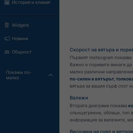
История и климат
Widgets
Новини
Скорост на вятъра и пори
Общност
Първият meteogram показва с
Важно е поривите винаги да 
малко различни направления
Покажи по-
малко
по-силен е вятърът, толков
вятъра за вашия сърф спот 
Валежи
Втората диаграма показва
к
слънцегреене, облаци, тип 
информация за валежите, м
Височина на суел и ветро