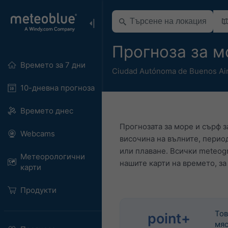
Прогноза за м
Времето за 7 дни
Ciudad Autónoma de Buenos Ai
10-дневна прогноза
Времето днес
Прогнозата за море и сърф 
Webcams
височина на вълните, перио
или плаване. Всички meteog
Метеорологични
нашите карти на времето, за
карти
Продукти
Тов
point+
мяс