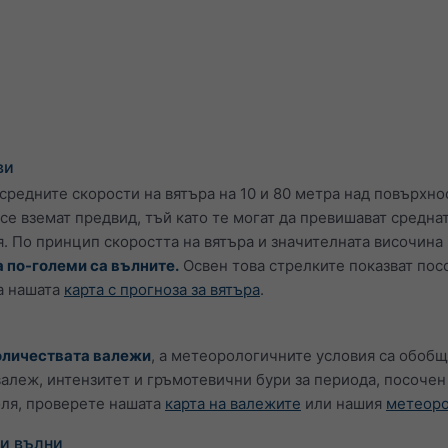
ви
редните скорости на вятъра на 10 и 80 метра над повърхнос
се вземат предвид, тъй като те могат да превишават среднат
. По принцип скоростта на вятъра и значителната височина 
а по-големи са вълните.
Освен това стрелките показват посо
на нашата
карта с прогноза за вятъра
.
оличествата валежи
, а метеорологичните условия са обобщ
валеж, интензитет и гръмотевични бури за периода, посочен
оля, проверете нашата
карта на валежите
или нашия
метеоро
ви вълни