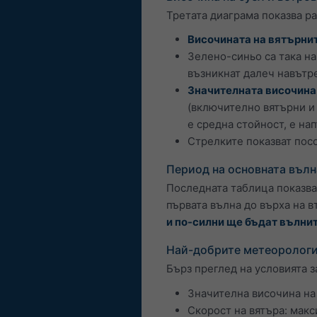
Третата диаграма показва р
Височината на вятърни
Зелено-синьо са така н
възникнат далеч навътре
Значителната височина
(включително вятърни и 
е средна стойност, е на
Стрелките показват посо
Период на основната вълн
Последната таблица показв
първата вълна до върха на в
и по-силни ще бъдат вълнит
Най-добрите метеорологи
Бърз преглед на условията з
Значителна височина на 
Скорост на вятъра: макс