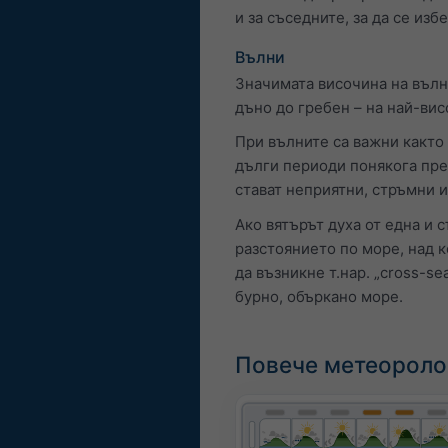
и за съседните, за да се из
Вълни
Значимата височина на вълн
дъно до гребен – на най-вис
При вълните са важни както 
дълги периоди понякога пре
стават неприятни, стръмни и
Ако вятърът духа от една и 
разстоянието по море, над к
да възникне т.нар. „cross-se
бурно, объркано море.
Повече метеороло