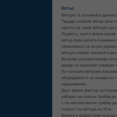
Вятър
Вятърът е основната движещ
Твърде слабият вятър (или 
просто да чакат вятърът да с
Първото, което всеки моряк 
вятър през цялата очаквана 
обикновено са лесно управл
вятъра спрямо желаната дес
Ветрови условия между сила 
макар че реалният комфорт 
По-силните ветрове изискват
оборудването се оказва по-
наранявания.
Друг важен фактор са пориви
изборът на платна трябва да
с по-високи мачти трябва да
скорост на вятъра на 10 м.
Винаги е добра практика да