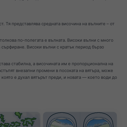
. Тя представлява средната височина на вълните – от
 толкова по-полегата е вълната. Високи вълни с много
а сърфиране. Високи вълни с кратък период бързо
става стабилна, а височината им е пропорционална на
настъпят внезапни промени в посоката на вятъра, може
т която е духал вятърът преди, и новата — което води до