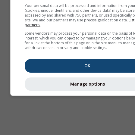
Your personal data will be processed and information from you
(cookies, unique identifiers, and other device data) may be store
Termika
accessed by and shared with 750 partners, or used specifically b
site. We and our partners may use precise geolocation data.
List
partners.
Some vendors may process your personal data on the basis of l
Traj
interest, which you can object to by managing your options belo
for a link at the bottom of this page or in the site menu to manag
withdraw consent in privacy and cookie settings.
Cross-section
OK
Manage options