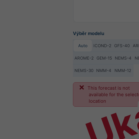
Výběr modelu
Auto
ICOND-2
GFS-40
AR
AROME-2
GEM-15
NEMS-4
N
NEMS-30
NMM-4
NMM-12
Uk
This forecast is not
available for the selec
location