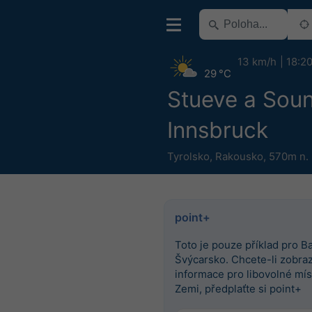
13 km/h
18:2
29 °C
Stueve a Sou
Innsbruck
Tyrolsko
,
Rakousko
,
570m n.
point+
Toto je pouze příklad pro Ba
Švýcarsko. Chcete-li zobrazi
informace pro libovolné mís
Zemi, předplaťte si point+