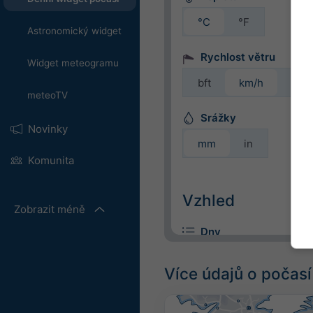
°C
°F
Astronomický widget
Rychlost větru
Widget meteogramu
bft
km/h
m/s
meteoTV
Srážky
Novinky
mm
in
Komunita
Vzhled
Zobrazit méně
Dny
Více údajů o počasí
Barevné