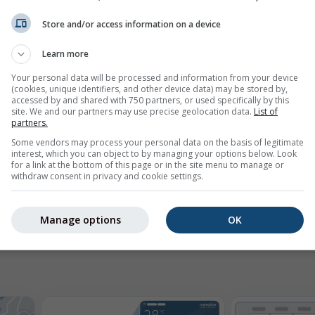
Store and/or access information on a device
Learn more
Your personal data will be processed and information from your device
mph
kn
(cookies, unique identifiers, and other device data) may be stored by,
accessed by and shared with 750 partners, or used specifically by this
site. We and our partners may use precise geolocation data.
List of
partners.
Some vendors may process your personal data on the basis of legitimate
interest, which you can object to by managing your options below. Look
for a link at the bottom of this page or in the site menu to manage or
withdraw consent in privacy and cookie settings.
Manage options
OK