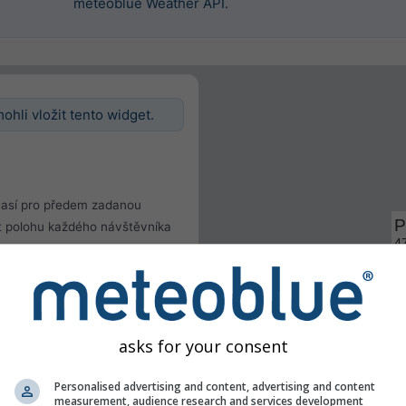
meteoblue Weather API.
ohli vložit tento widget.
así pro předem zadanou
tit polohu každého návštěvníka
u
le
asks for your consent
Personalised advertising and content, advertising and content
measurement, audience research and services development