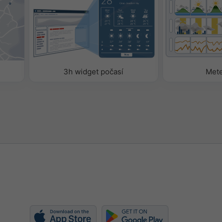
omatické
ností můžete do widgetu
ametry nebo je odebrat.
3h widget počasí
Met