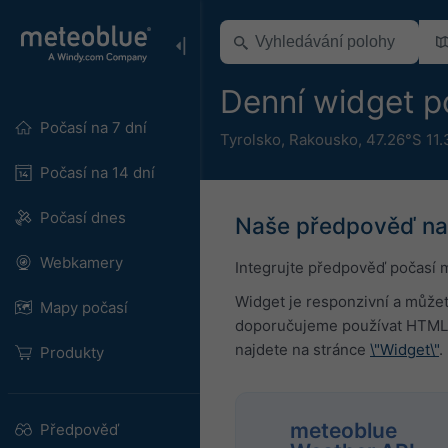
Denní widget p
Počasí na 7 dní
Tyrolsko
,
Rakousko
,
47.26°S 11
Počasí na 14 dní
Počasí dnes
Naše předpověď n
Webkamery
Integrujte předpověď počasí 
Widget je responzivní a můžet
Mapy počasí
doporučujeme používat HTML 
najdete na stránce
\"Widget\"
.
Produkty
meteoblue
Předpověď