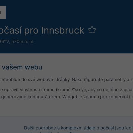
očasí pro Innsbruck
.39°V,
570m n. m.
a vašem webu
meteoblue do své webové stránky. Nakonfigurujte parametry a z
e upravit vlastnosti iframe (kromě \"src\"), aby co nejlépe za
generované konfigurátorem. Widget je zdarma pro komerční i 
Další podrobné a komplexní údaje o počasí jsou k di