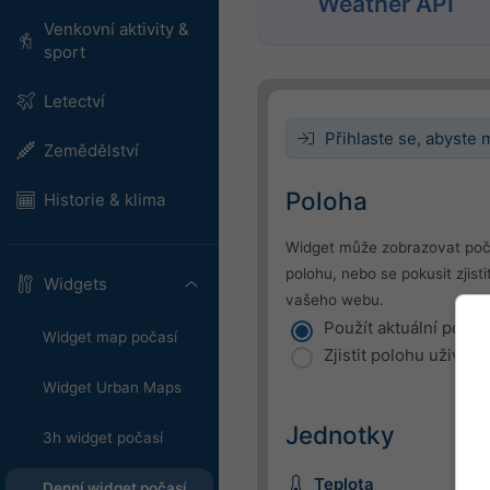
Weather API
Venkovní aktivity &
sport
Letectví
Přihlaste se, abyste m
Zemědělství
Poloha
Historie & klima
Widget může zobrazovat poč
polohu, nebo se pokusit zjis
Widgets
vašeho webu.
Použít aktuální poloh
Widget map počasí
Zjistit polohu uživate
Widget Urban Maps
Jednotky
3h widget počasí
Teplota
Denní widget počasí