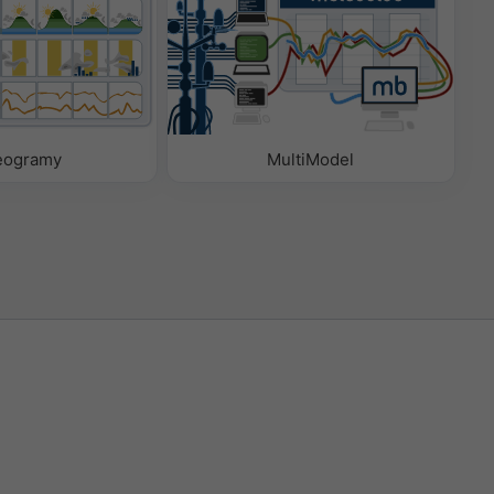
eogramy
MultiModel