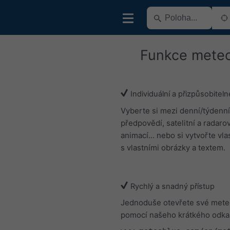
Funkce mete
Individuální a přizpůsobiteln
Vyberte si mezi denní/týdenní
předpovědí, satelitní a radaro
animací... nebo si vytvořte vl
s vlastními obrázky a textem.
Rychlý a snadný přístup
Jednoduše otevřete své met
pomocí našeho krátkého odka