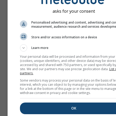
asks for your consent
Personalised advertising and content, advertising and co
measurement, audience research and services developm
Store and/or access information on a device
Learn more
Your personal data will be processed and information from your
(cookies, unique identifiers, and other device data) may be stored
accessed by and shared with 750 partners, or used specifically by
site. We and our partners may use precise geolocation data.
List 
Vytvořte nové meteoTV
partners.
Some vendors may process your personal data on the basis of le
Více informací
interest, which you can object to by managing your options below
for a link at the bottom of this page or in the site menu to manage
withdraw consent in privacy and cookie settings.
OK