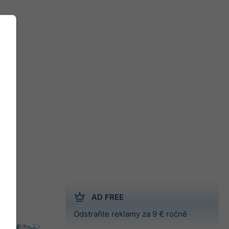
AD FREE
Odstraňte reklamy za 9 € ročně