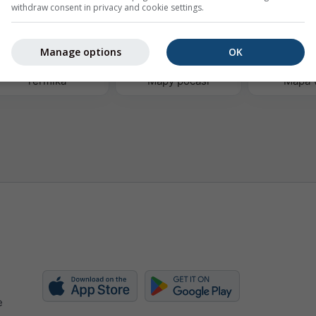
withdraw consent in privacy and cookie settings.
Manage options
OK
Termika
Mapy počasí
Mapa 
e