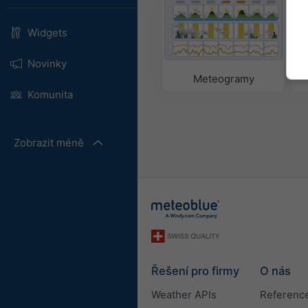
Widgets
Novinky
Meteogramy
Komunita
Zobrazit méně
Řešení pro firmy
O nás
Weather APIs
Referenc