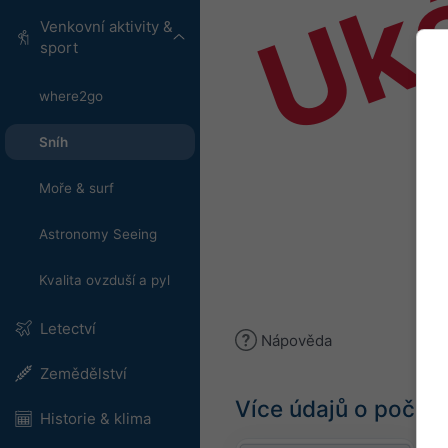
Uk
Venkovní aktivity &
sport
where2go
Sníh
Moře & surf
Astronomy Seeing
Kvalita ovzduší a pyl
Letectví
Nápověda
Zemědělství
Více údajů o počasí
Historie & klima