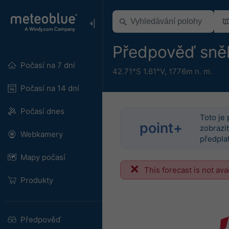
Předpověď sněh
Počasí na 7 dní
42.71°S 1.61°V,
1776m n. m.
Počasí na 14 dní
Počasí dnes
Toto je 
point+
zobrazit
Webkamery
předplať
Mapy počasí
This forecast is not ava
Produkty
Předpověď