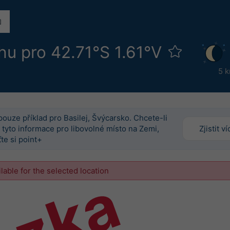
u pro 42.71°S 1.61°V
5 
pouze příklad pro Basilej, Švýcarsko. Chcete-li
 tyto informace pro libovolné místo na Zemi,
Zjistit ví
te si point+
ilable for the selected location