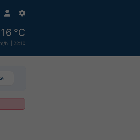
16 °C
km/h
22:10
ce