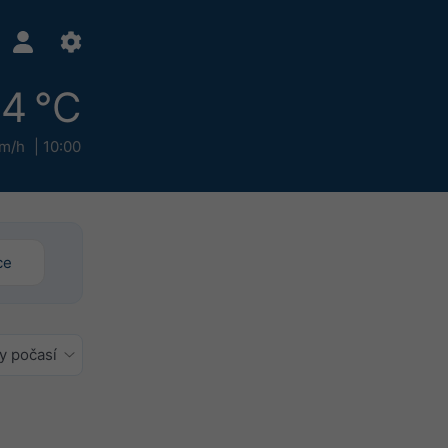
4 °C
km/h
10:00
ce
y počasí