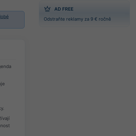
AD FREE
dobé
Odstraňte reklamy za 9 € ročně
genda
uje
y.
ívají
čnost