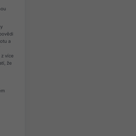
nou
by
povědi
otu a
í
z více
tí, že
ném