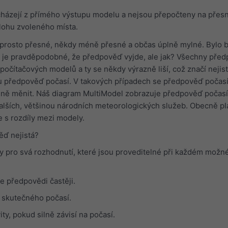
ázejí z přímého výstupu modelu a nejsou přepočteny na přes
lohu zvoleného místa.
prosto přesné, někdy méně přesné a občas úplně mylné. Bylo 
 je pravděpodobné, že předpověď vyjde, ale jak? Všechny před
počítačových modelů a ty se někdy výrazně liší, což značí nejist
ou předpověď počasí. V takových případech se předpověď počas
ě měnit. Náš diagram MultiModel zobrazuje předpověď počasí 
lších, většinou národních meteorologických služeb. Obecně pla
e s rozdíly mezi modely.
ěď nejistá?
ivy pro svá rozhodnutí, které jsou proveditelné při každém mož
ce předpovědi častěji.
j skutečného počasí.
ity, pokud silně závisí na počasí.