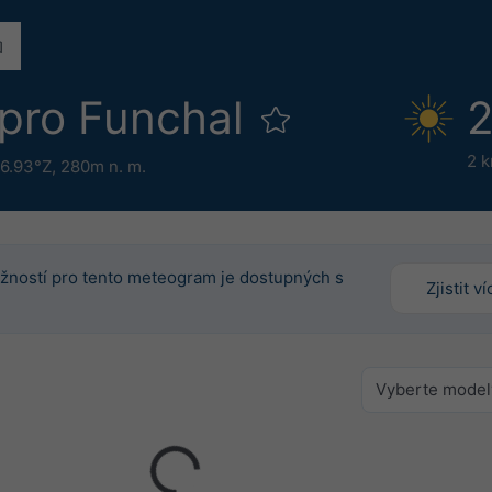
 pro Funchal
2
2 
16.93°Z,
280m n. m.
žností pro tento meteogram je dostupných s
Zjistit ví
Vyberte model