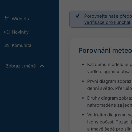
Porovnejte naše předpo
Widgets
verifikace pro Funchal
.
Novinky
Komunita
Porovnání meteo
Každému modelu je př
Zobrazit méně
vedle diagramu obsah
První diagram zobraz
denní světlo. Přeruš
Druhý diagram zobraz
nahromaděné za jednu
Ve třetím diagramu s
ikony počasí. Pozadí 
a tmavě šedé pro siln