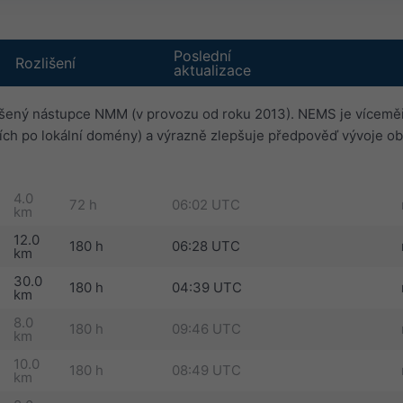
Poslední
Rozlišení
aktualizace
šený nástupce NMM (v provozu od roku 2013). NEMS je víceměř
ích po lokální domény) a výrazně zlepšuje předpověď vývoje ob
4.0
72 h
06:02 UTC
km
12.0
180 h
06:28 UTC
km
30.0
180 h
04:39 UTC
km
8.0
180 h
09:46 UTC
km
10.0
180 h
08:49 UTC
km