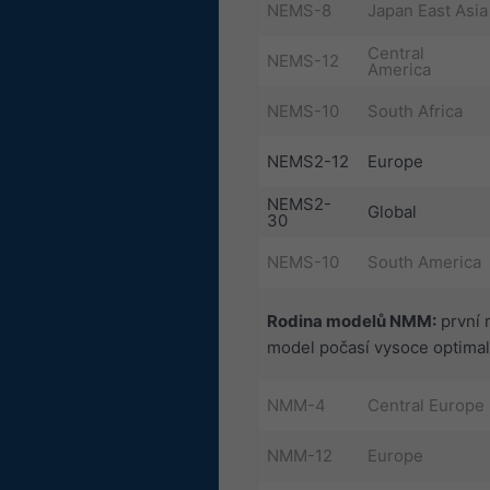
NEMS-8
Japan East Asia
Central
NEMS-12
America
NEMS-10
South Africa
NEMS2-12
Europe
NEMS2-
Global
30
NEMS-10
South America
Rodina modelů NMM:
první 
model počasí vysoce optimali
NMM-4
Central Europe
NMM-12
Europe