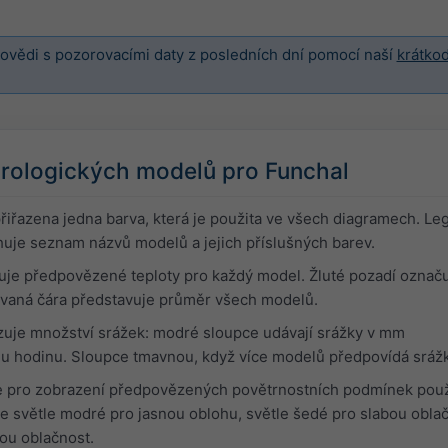
vědi s pozorovacími daty z posledních dní pomocí naší
krátko
rologických modelů pro Funchal
iřazena jedna barva, která je použita ve všech diagramech. Le
uje seznam názvů modelů a jejich příslušných barev.
uje předpovězené teploty pro každý model. Žluté pozadí označ
ovaná čára představuje průměr všech modelů.
uje množství srážek: modré sloupce udávají srážky v mm
 hodinu. Sloupce tmavnou, když více modelů předpovídá srážk
e pro zobrazení předpovězených povětrnostních podmínek použ
je světle modré pro jasnou oblohu, světle šedé pro slabou obla
ou oblačnost.