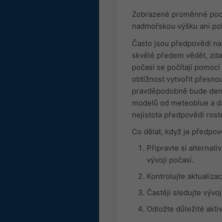
Zobrazené proměnné poch
nadmořskou výšku ani po
Často jsou předpovědi na
skvělé předem vědět, zda
počasí se počítají pomocí 
obtížnost vytvořit přesn
pravděpodobně bude denn
modelů od meteoblue a da
nejistota předpovědi rost
Co dělat, když je předpov
Připravte si alternat
vývoji počasí.
Kontrolujte aktualiza
Častěji sledujte vývo
Odložte důležité aktiv