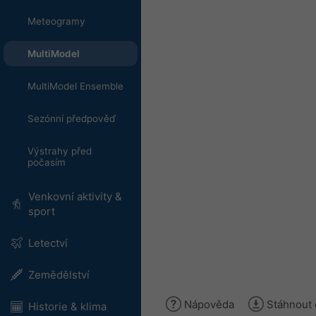
Meteogramy
MultiModel
MultiModel Ensemble
Sezónní předpověď
Výstrahy před
počasím
Venkovní aktivity &
sport
Letectví
Zemědělství
Nápověda
Stáhnout 
Historie & klima