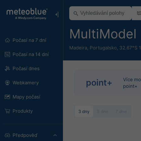
MultiModel
Počasí na 7 dní
Madeira
,
Portugalsko
,
32.67°S 
Počasí na 14 dní
Počasí dnes
Více mo
point+
Webkamery
point+
Mapy počasí
Produkty
3 dny
5 dne
7 dne
Předpověď