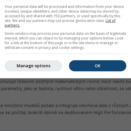
ut. Za takových podmínek je riziko chyby vysoké a je třeba k n
Your personal data will be processed and information from your device
kterých případech takové situace nezachytí ani různé modely.
(cookies, unique identifiers, and other device data) may be stored by,
accessed by and shared with 750 partners, or used specifically by this
site. We and our partners may use precise geolocation data.
List of
partners.
Some vendors may process your personal data on the basis of legitimate
interest, which you can object to by managing your options below. Look
for a link at the bottom of this page or in the site menu to manage or
withdraw consent in privacy and cookie settings.
zikální procesy. Model počasí rozděluje svět nebo region na ma
Manage options
OK
buňka je přibližně 4 km až 40 km široká a 100 m až 2 km vysoká
érických vrstev a sahají hluboko do stratosféry až do 10-25 hP
 simuluje řešením složitých matematických rovnic mezi všemi b
arametry, jako je teplota, rychlost větru nebo oblačnost, se ukl
é množství modelů počasí a integruje otevřená data z různých 
e se počítají dvakrát denně na dedikovaném High Performanc