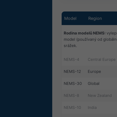
Model
Region
Rodina modelů NEMS:
vylep
model (používaný od globáln
srážek.
NEMS-4
Central Europe
NEMS-12
Europe
NEMS-30
Global
NEMS-8
New Zealand
NEMS-10
India