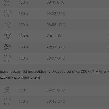
8.0
180 h
09:41 UTC
km
12.0
180 h
09:22 UTC
km
10.0
180 h
08:53 UTC
km
12.0
168 h
23:11 UTC
km
30.0
168 h
22:37 UTC
km
10.0
180 h
08:07 UTC
km
model počasí od meteoblue (v provozu od roku 2007). NMM je r
zovaný pro členitý terén.
4.0
72 h
05:25 UTC
km
12.0
180 h
06:48 UTC
km