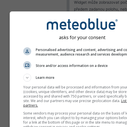
Widget může zobrazovat poč
předem zadanou polohu, neb
pokusit zjistit polohu každéh
návštěvníka vašeho webu.
Použít aktuální poloh
asks for your consent
Zjistit polohu uživate
Personalised advertising and content, advertising and c
Vzhled
measurement, audience research and services develop
Funkce
Store and/or access information on a device
Vynechat teplotu a vl
Learn more
Your personal data will be processed and information from you
(cookies, unique identifiers, and other device data) may be store
accessed by and shared with 750 partners, or used specifically b
site. We and our partners may use precise geolocation data.
List
Více údajů o počasí
partners.
Some vendors may process your personal data on the basis of l
interest, which you can object to by managing your options belo
Ast
for a link at the bottom of this page or in the site menu to manag
withdraw consent in privacy and cookie settings.