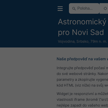
Astronomický
pro Novi Sad
Vojvodina
,
Srbsko
,
79m n. m.
Naše předpověď na vašem
Integrujte předpověď počasí 
do své webové stránky. Nakon
parametry a zkopírujte vygen
kód HTML (viz níže) na svůj w
Widget je responzivní a můžet
vlastnosti iframe (kromě \"src\
nejlépe zapadl do vašeho web