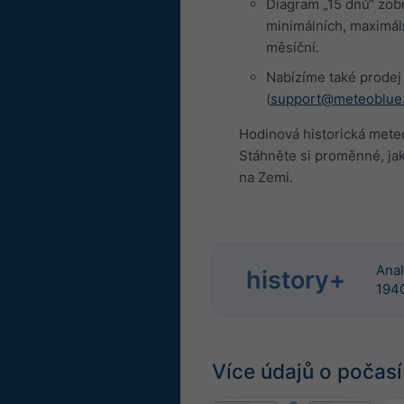
Diagram „15 dnů“ zobr
minimálních, maximál
měsíční.
Nabízíme také prodej 
(
support@meteoblue
Hodinová historická mete
Stáhněte si proměnné, jako
na Zemi.
Anal
history+
194
Více údajů o počasí