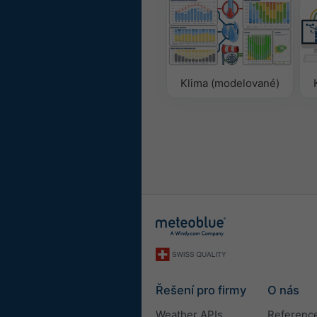
Klima (modelované)
Řešení pro firmy
O nás
Weather APIs
Referenc