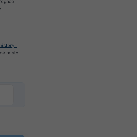
gregace
e
history+
.
lné místo