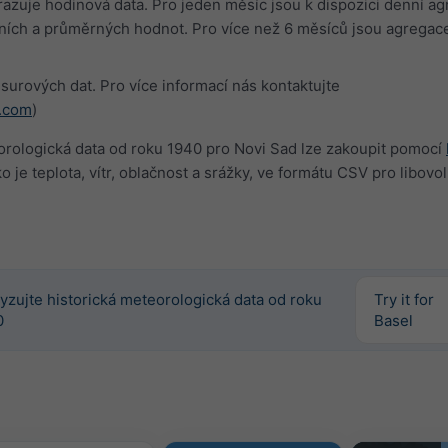
azuje hodinová data. Pro jeden měsíc jsou k dispozici denní a
ních a průměrných hodnot. Pro více než 6 měsíců jsou agregac
surových dat. Pro více informací nás kontaktujte
.com
)
orologická data od roku 1940 pro Novi Sad lze zakoupit pomocí
 je teplota, vítr, oblačnost a srážky, ve formátu CSV pro libovo
yzujte historická meteorologická data od roku
Try it for
0
Basel