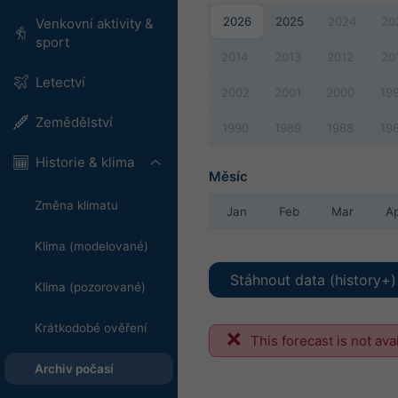
2026
2025
2024
20
Venkovní aktivity &
sport
2014
2013
2012
20
Letectví
2002
2001
2000
19
Zemědělství
1990
1989
1988
19
Historie & klima
Měsíc
Změna klimatu
Jan
Feb
Mar
A
Klima (modelované)
Stáhnout data (history+)
Klima (pozorované)
Krátkodobé ověření
This forecast is not ava
Archiv počasí