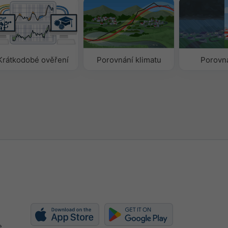
Krátkodobé ověření
Porovnání klimatu
Porovná
e