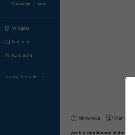
Porovnání klimatu
Widgets
Novinky
Komunita
Zobrazit méně
Nápověda
Stáhnout 
Archiv simulované historie
po