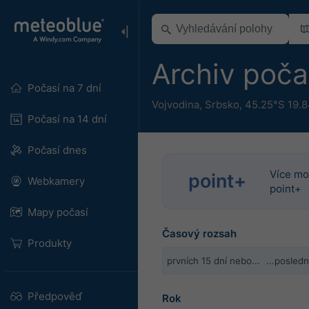
Archiv poča
Počasí na 7 dní
Vojvodina
,
Srbsko
,
45.25°S 19.
Počasí na 14 dní
Počasí dnes
Více mo
point+
Webkamery
point+
Mapy počasí
Časový rozsah
Produkty
prvních 15 dní nebo...
...posled
Předpověď
Rok