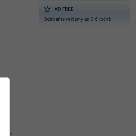
AD FREE
Odstraňte reklamy za 9 € ročně
 světě.