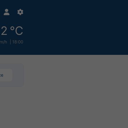
2 °C
km/h
18:00
ce