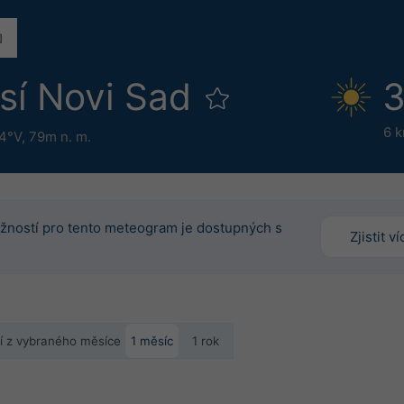
sí Novi Sad
3
6 
84°V,
79m n. m.
žností pro tento meteogram je dostupných s
Zjistit ví
ní z vybraného měsíce
1 měsíc
1 rok