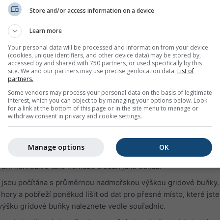
 počasí za včerejšek nebo historii počasí z posledních let. Dia
Store and/or access information on a device
 do 3 grafů:
Learn more
vlhkosti v hodinových intervalech
Your personal data will be processed and information from your device
 jasná obloha (světle modré pozadí). Čím tmavší je šedé pozadí,
(cookies, unique identifiers, and other device data) may be stored by,
accessed by and shared with 750 partners, or used specifically by this
site. We and our partners may use precise geolocation data.
List of
partners.
 stupních
Some vendors may process your personal data on the basis of legitimate
:
interest, which you can object to by managing your options below. Look
for a link at the bottom of this page or in the site menu to manage or
je simulační data, nikoli naměřená data, pro vybranou oblast.
withdraw consent in privacy and cookie settings.
ána s naměřenými daty z meteorologické stanice (protože ve v
sou k dispozici žádná měření). Simulační data s vysokou
Manage options
OK
ou měření nahradit. Pro oblasti nebo data s nižší predikovateln
ní nahradit a také nemůže sloužit jako důkaz.
tě jsou počítána s průměrnou nadmořskou výškou gridové buňky.
hory a pobřeží poněkud lišit od dat pro přesné místo, které jste
výšku gridové buňky naleznete vedle souřadnic.