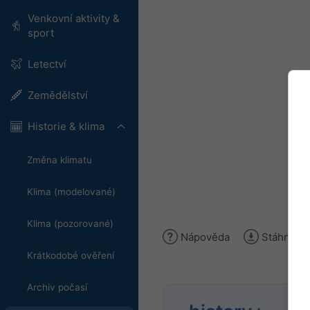
Venkovní aktivity &
sport
Letectví
Zemědělství
Historie & klima
Změna klimatu
Klima (modelované)
Klima (pozorované)
Nápověda
Stáhnout 
Krátkodobé ověření
Archiv počasí
Anal