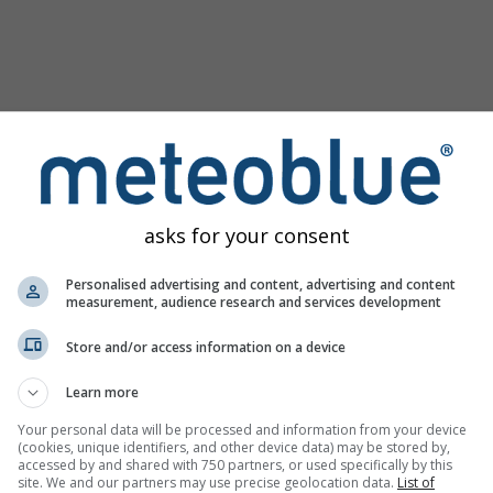
asks for your consent
Personalised advertising and content, advertising and content
measurement, audience research and services development
Store and/or access information on a device
obrázek
Learn more
Your personal data will be processed and information from your device
(cookies, unique identifiers, and other device data) may be stored by,
accessed by and shared with 750 partners, or used specifically by this
site. We and our partners may use precise geolocation data.
List of
yzujte historická meteorologická data od roku
Try it for