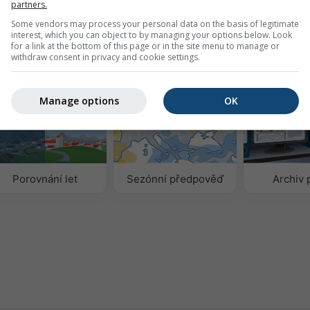
partners.
0
Basel
Some vendors may process your personal data on the basis of legitimate
interest, which you can object to by managing your options below. Look
for a link at the bottom of this page or in the site menu to manage or
withdraw consent in privacy and cookie settings.
Manage options
OK
Porovnání let
Sezónní předpověď
Archiv 