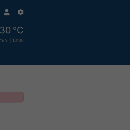
30 °C
m/h
13:00