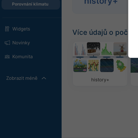
history+
194
Porovnání klimatu
Widgets
Více údajů o počasí
Novinky
Komunita
Zobrazit méně
history+