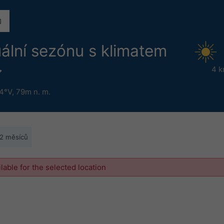
ální sezónu s klimatem
4 k
84°V,
79m n. m.
12 měsíců
ilable for the selected location