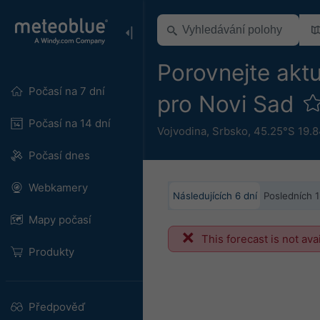
Porovnejte aktu
Počasí na 7 dní
pro Novi Sad
Počasí na 14 dní
Vojvodina
,
Srbsko
,
45.25°S 19.
Počasí dnes
Webkamery
Následujících 6 dní
Posledních 
Mapy počasí
This forecast is not ava
Produkty
Předpověď