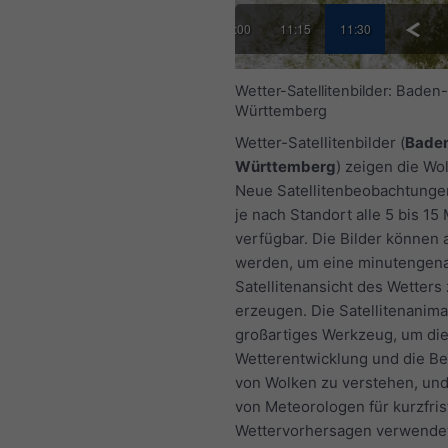
00
10:15
10:30
10:45
11:00
11:15
11:30
Wetter-Satellitenbilder: Baden-
Württemberg
Wetter-Satellitenbilder (
Bade
Württemberg
) zeigen die Wo
Neue Satellitenbeobachtung
je nach Standort alle 5 bis 15
verfügbar. Die Bilder können 
werden, um eine minutengen
Satellitenansicht des Wetters
erzeugen. Die Satellitenanimat
großartiges Werkzeug, um di
Wetterentwicklung und die 
von Wolken zu verstehen, und
von Meteorologen für kurzfris
Wettervorhersagen verwendet