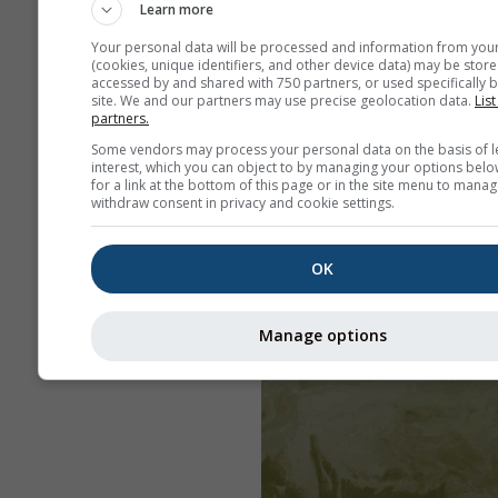
Learn more
Your personal data will be processed and information from you
(cookies, unique identifiers, and other device data) may be store
accessed by and shared with 750 partners, or used specifically b
site. We and our partners may use precise geolocation data.
List
partners.
Some vendors may process your personal data on the basis of l
interest, which you can object to by managing your options belo
for a link at the bottom of this page or in the site menu to manag
withdraw consent in privacy and cookie settings.
OK
Manage options