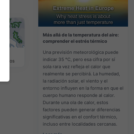
Más allá de la temperatura del aire:
comprender el estrés térmico
Una previsión meteorológica puede
as
indicar 35 °C, pero esa cifra por sí
lógicos
sola rara vez refleja el calor que
realmente se percibirá. La humedad,
la radiación solar, el viento y el
entorno influyen en la forma en que el
cuerpo humano responde al calor.
Durante una ola de calor, estos
factores pueden generar diferencias
significativas en el confort térmico,
incluso entre localidades cercanas.