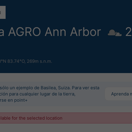
a AGRO Ann Arbor
2
8°N 83.74°O,
269m s.n.m.
sólo un ejemplo de Basilea, Suiza. Para ver esta
ión para cualquier lugar de la tierra,
Aprenda 
irse en point+
ilable for the selected location