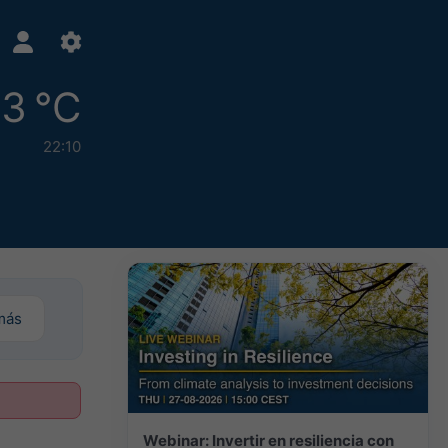
3 °C
22:10
más
Webinar: Invertir en resiliencia con