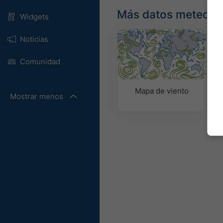
Más datos meteoro
Widgets
Noticias
Comunidad
Mapa de viento
Mostrar menos