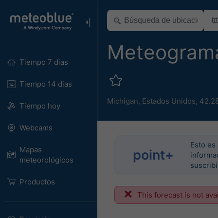
Meteogram
Tiempo 7 dias
Tiempo 14 dias
Michigan
,
Estados Unidos
,
42.2
Tiempo hoy
Webcams
Esto es 
Mapas
point+
informac
meteorológicos
suscrib
Productos
This forecast is not ava