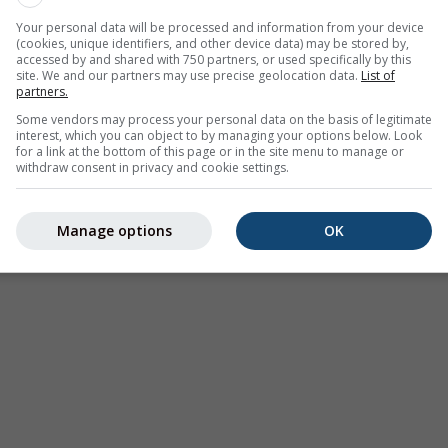
lógicos
Your personal data will be processed and information from your device
(cookies, unique identifiers, and other device data) may be stored by,
accessed by and shared with 750 partners, or used specifically by this
site. We and our partners may use precise geolocation data.
List of
partners.
Some vendors may process your personal data on the basis of legitimate
interest, which you can object to by managing your options below. Look
for a link at the bottom of this page or in the site menu to manage or
withdraw consent in privacy and cookie settings.
Clima (modelado)
Previsión estacional
Map
meteoro
Manage options
OK