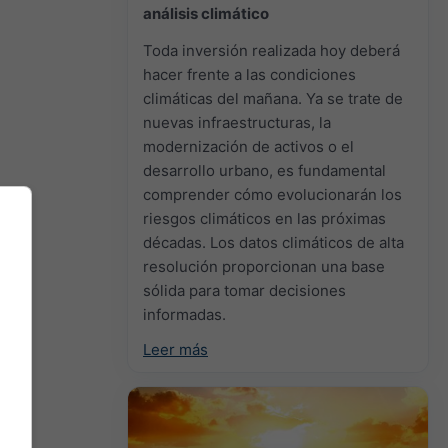
análisis climático
Toda inversión realizada hoy deberá
hacer frente a las condiciones
climáticas del mañana. Ya se trate de
nuevas infraestructuras, la
modernización de activos o el
desarrollo urbano, es fundamental
comprender cómo evolucionarán los
riesgos climáticos en las próximas
décadas. Los datos climáticos de alta
resolución proporcionan una base
sólida para tomar decisiones
informadas.
Leer más