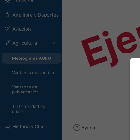
Ej
Previsión
Aire libre y Deportes
Aviación
Agricultura
Meteograma AGRO
Ventanas de siembra
Ventanas de
pulverización
Traficabilidad del
suelo
Historia y Clima
Ayuda