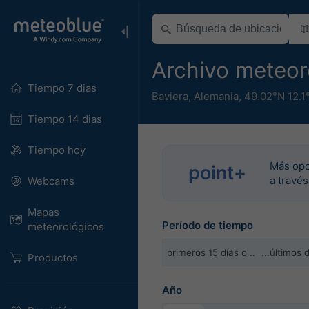
Archivo meteor
Tiempo 7 dias
Baviera
,
Alemania
,
49.02°N 12.1
Tiempo 14 dias
Tiempo hoy
Más opc
point+
a través
Webcams
Mapas
Período de tiempo
meteorológicos
primeros 15 días o ..
...últimos
Productos
Año