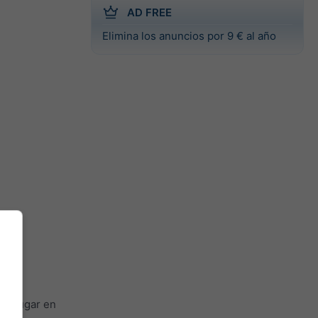
AD FREE
Elimina los anuncios por 9 € al año
er lugar en