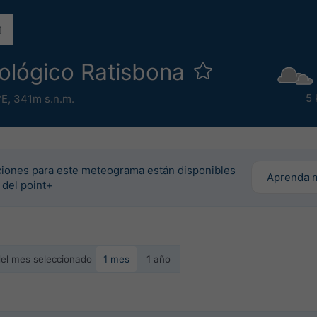
ológico Ratisbona
5 
°E,
341m s.n.m.
iones para este meteograma están disponibles
Aprenda 
 del point+
 del mes seleccionado
1 mes
1 año