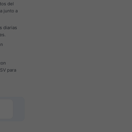
tos del
a junto a
s diarias
es.
ón
con
CSV para