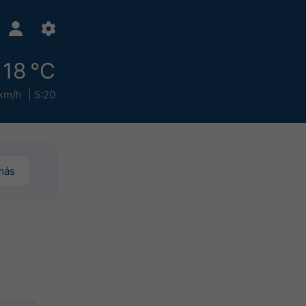
18 °C
km/h
5:20
más