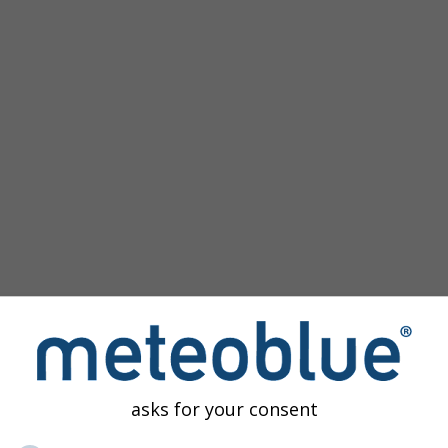
agen
asks for your consent
orico
proporciona acceso a simulaciones climáticas para cualqui