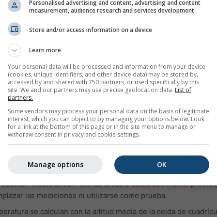
ormación sobre el tiempo de ayer o la historia meteorológica d
Personalised advertising and content, advertising and content
measurement, audience research and services development
el archivo meteorológico se dividen en tres gráficos:
a humedad relativa en intervalos de una hora
Store and/or access information on a device
 claro (fondo amarillo). Cuanto más oscuro es el fondo gris, es
Learn more
es
Your personal data will be processed and information from your device
 viento (en grados desde 0° = Norte, 90° = Este, 180° = Sur y 2
(cookies, unique identifiers, and other device data) may be stored by,
accessed by and shared with 750 partners, or used specifically by this
del archivo histórico, los puntos morados representan la direc
site. We and our partners may use precise geolocation data.
List of
n el eje derecho.
partners.
Some vendors may process your personal data on the basis of legitimate
uiente:
interest, which you can object to by managing your options below. Look
for a link at the bottom of this page or in the site menu to manage or
presenta datos de simulación y no datos medidos para el área
withdraw consent in privacy and cookie settings.
 con los datos medidos de una estación meteorológica (porqu
Manage options
OK
e la Tierra no hay mediciones disponibles). Los datos de simula
 sustituir mediciones. Para las áreas o datos con menor previsibi
plazar las mediciones ni utilizarse como prueba.
eratura se calculan con la altitud media de la celda de cuadrícu