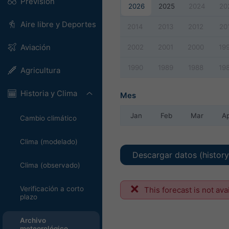
Previsión
2026
2025
2024
20
Aire libre y Deportes
2014
2013
2012
20
Aviación
2002
2001
2000
19
1990
1989
1988
19
Agricultura
Historia y Clima
Mes
Jan
Feb
Mar
A
Cambio climático
Clima (modelado)
Descargar datos (histor
Clima (observado)
Verificación a corto
This forecast is not ava
plazo
Archivo
meteorológico