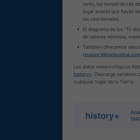
tanto, las temperaturas d
lugar exacto que hayas se
las coordenadas.
El diagrama de los "15 dí
de valores mínimos, máx
También ofrecemos datos 
(
support@meteoblue.co
Los datos meteorológicos his
history+
. Descarga variables 
cualquier lugar de la Tierra.
Anal
history+
194