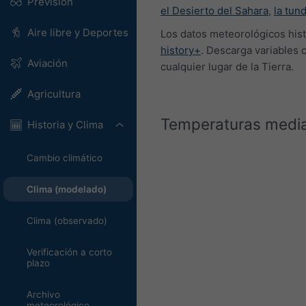
Previsión
el Desierto del Sahara
,
la tun
Aire libre y Deportes
Los datos meteorológicos his
history+
. Descarga variables 
Aviación
cualquier lugar de la Tierra.
Agricultura
Temperaturas media
Historia y Clima
Cambio climático
Clima (modelado)
Clima (observado)
Verificación a corto
plazo
Archivo
meteorológico