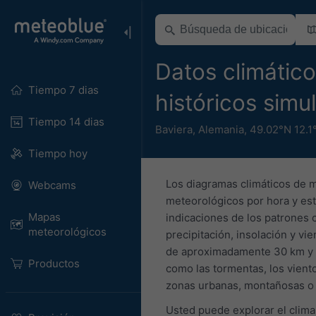
Datos climátic
Tiempo 7 dias
históricos sim
Tiempo 14 dias
Baviera
,
Alemania
,
49.02°N 12.1
Tiempo hoy
Los diagramas climáticos de 
Webcams
meteorológicos por hora y est
Mapas
indicaciones de los patrones 
meteorológicos
precipitación, insolación y vi
de aproximadamente 30 km y e
Productos
como las tormentas, los viento
zonas urbanas, montañosas o 
Usted puede explorar el clima