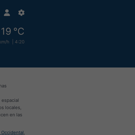
19 °C
km/h
4:20
enas
 espacial
s locales,
ucen en las
 Occidental
,