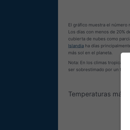
El gráfico muestra el número 
Los días con menos de 20% de
cubierta de nubes como parc
Islandia
ha días principalment
más sol en el planeta.
Nota: En los climas tropicale
ser sobrestimado por un facto
Temperaturas máxi