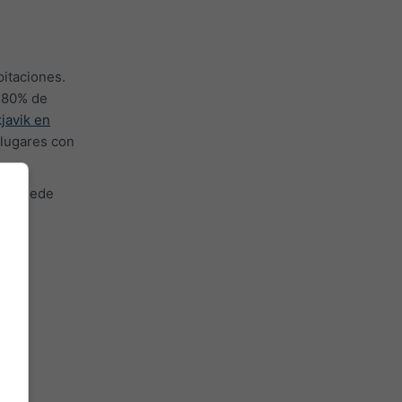
pitaciones.
-80% de
javik en
 lugares con
ión puede