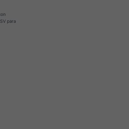
con
CSV para