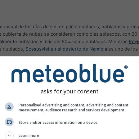
mensual de los días de sol, en parte nublados, nublados y preci
 cubierta de nubes se consideran como días soleados, con 20
ialmente nublados y más del 80% como nublados. Mientras
Reyk
e nublados,
Sossusvlei en el desierto de Namibia
es uno de los
s, como en Malasia o Indonesia, el número de días de precipitac
r de hasta 2.
asks for your consent
mas
Personalised advertising and content, advertising and content
measurement, audience research and services development
Store and/or access information on a device
Learn more