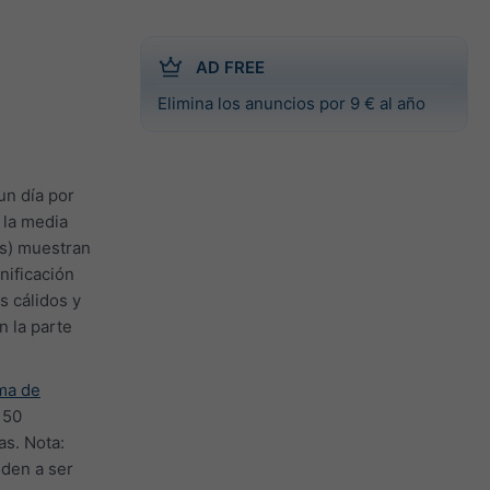
AD FREE
Elimina los anuncios por 9 € al año
un día por
 la media
as) muestran
nificación
s cálidos y
n la parte
ima de
150
as. Nota:
nden a ser