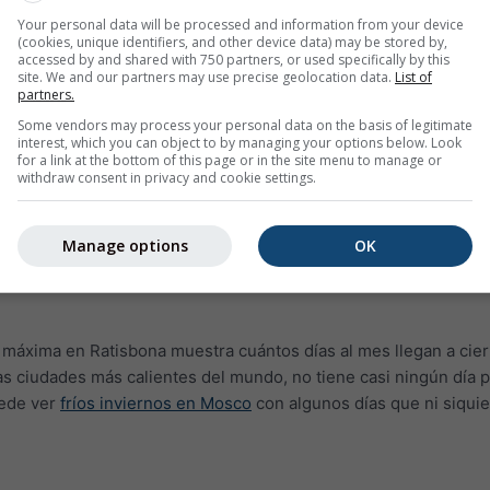
Your personal data will be processed and information from your device
(cookies, unique identifiers, and other device data) may be stored by,
accessed by and shared with 750 partners, or used specifically by this
site. We and our partners may use precise geolocation data.
List of
partners.
Some vendors may process your personal data on the basis of legitimate
interest, which you can object to by managing your options below. Look
for a link at the bottom of this page or in the site menu to manage or
withdraw consent in privacy and cookie settings.
Manage options
OK
 máxima en Ratisbona muestra cuántos días al mes llegan a cier
las ciudades más calientes del mundo, no tiene casi ningún día 
uede ver
fríos inviernos en Mosco
con algunos días que ni siquie