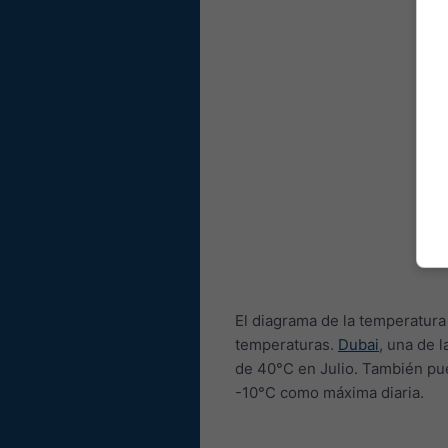
El diagrama de la temperatura
temperaturas.
Dubai
, una de 
de 40°C en Julio. También p
-10°C como máxima diaria.