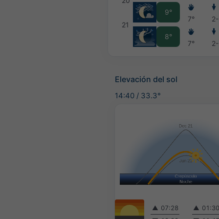
20
9°
7°
2
21
8°
7°
2
Elevación del sol
14:40
/
33.3°
▲
07:28
▲
01:3