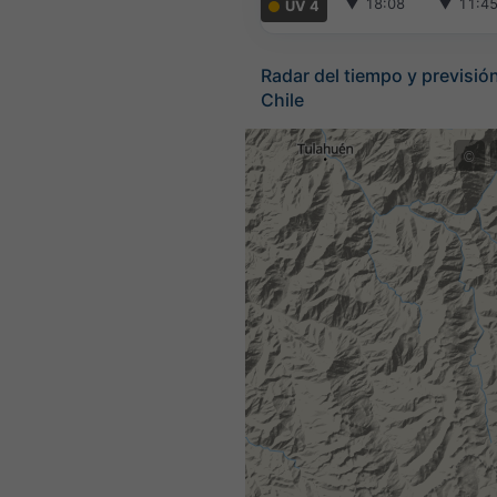
▼
18:08
▼
11:4
UV 4
Radar del tiempo y previsión
Chile
©