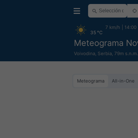
7 km/h
14:00
35 °C
Meteograma Nov
Voivodina
,
Serbia
,
79m s.n.m.
Meteograma
All-in-One