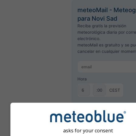
meteoMail - Meteo
para Novi Sad
Reciba gratis la previsión
meteorológica diaria por corr
electrónico.
meteoMail es gratuito y se p
cancelar en cualquier momen
Hora
CEST
Suscríbete al boletín de n
asks for your consent