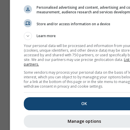
Personalised advertising and content, advertising and c
measurement, audience research and services develop
Store and/or access information on a device
Learn more
No compartimos su dirección de c
Your personal data will be processed and information from you
electrónico con terceros, cómo in
(cookies, unique identifiers, and other device data) may be store
nuestra
política de privacidad
. Med
accessed by and shared with 750 partners, or used specifically b
uso de los servicios de meteoblue,
site. We and our partners may use precise geolocation data.
List
partners.
está de acuerdo con nuestros
térm
condiciones
. Su dirección de emai
Some vendors may process your personal data on the basis of l
se podrá utilizar con otros servicio
interest, which you can object to by managing your options belo
meteoblue.
for a link at the bottom of this page or in the site menu to manag
withdraw consent in privacy and cookie settings.
OK
Más datos meteorológicos
Manage options
Calidad
y 