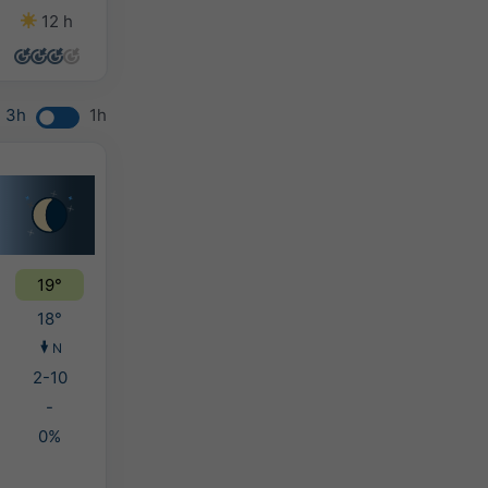
12 h
14 h
14 h
14 h
3h
1h
19°
18°
N
2-10
-
0%