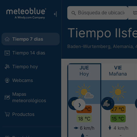
Tiempo Ilsf
Tiempo 7 dias
Baden-Wurtemberg
,
Alemania
,
Tiempo 14 dias
Tiempo hoy
JUE
VIE
Hoy
Mañana
Webcams
Mapas
meteorológicos
❯
30 °C
27 °C
Productos
18 °C
15 °C
6 km/h
4 km/h
-
-