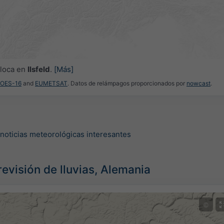
oloca en
Ilsfeld
.
[Más]
GOES-16
and
EUMETSAT
. Datos de relámpagos proporcionados por
nowcast
.
 noticias meteorológicas interesantes
evisión de lluvias, Alemania
©