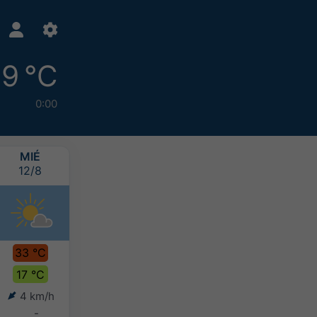
19 °C
0:00
MIÉ
JUE
VIE
SÁB
12/8
13/8
14/8
15/8
33 °C
36 °C
35 °C
33 °C
17 °C
20 °C
21 °C
21 °C
4 km/h
5 km/h
6 km/h
5 km/h
-
-
-
-