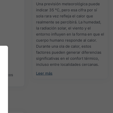
Una previsión meteorológica puede
indicar 35 °C, pero esa cifra por sí
sola rara vez refleja el calor que
realmente se percibirá. La humedad,
la radiación solar, el viento y el
entorno influyen en la forma en que el
cuerpo humano responde al calor.
Durante una ola de calor, estos
factores pueden generar diferencias
significativas en el confort térmico,
incluso entre localidades cercanas.
Leer más
gráficos