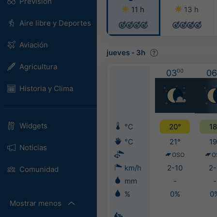
Previsión
11 h
13 h
Aire libre y Deportes
Aviación
jueves
-
3h
Agricultura
03
00
06
Historia y Clima
Widgets
°C
20°
18
°C
21°
19
Noticias
OSO
O
km/h
2-10
2-
Comunidad
mm
-
-
%
0%
0
Mostrar menos