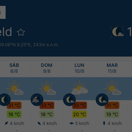
eld
49.06°N 9.25°E,
243m s.n.m.
SÁB
DOM
LUN
MAR
8/8
9/8
10/8
11/8
31 °C
33 °C
33 °C
31 °C
16 °C
18 °C
20 °C
19 °C
4 km/h
4 km/h
5 km/h
4 km/h
-
-
-
-