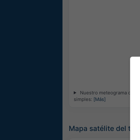
Nuestro meteograma de 5 día
simples:
[Más]
Mapa satélite del ti