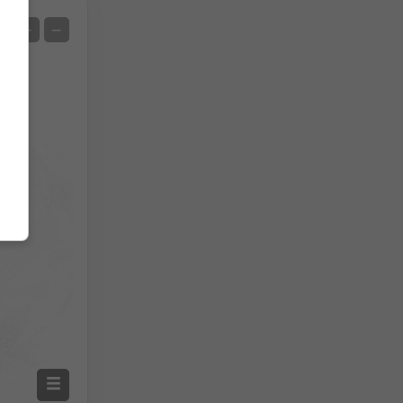
Satélite
+
−
Sin radar
Con radar
Temperatura medida
Precipitación medida
Screenshot
©