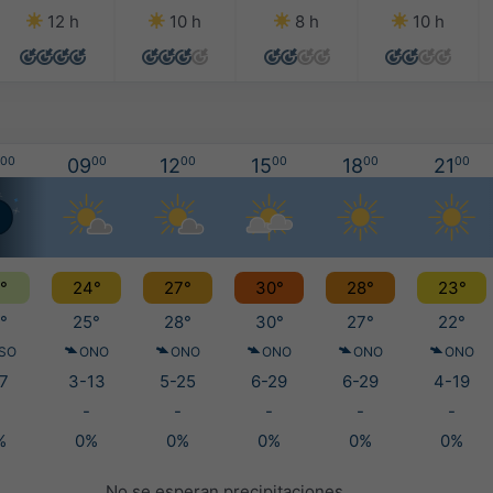
12 h
10 h
8 h
10 h
00
09
00
12
00
15
00
18
00
21
00
°
24°
27°
30°
28°
23°
°
25°
28°
30°
27°
22°
SO
ONO
ONO
ONO
ONO
ONO
7
3-13
5-25
6-29
6-29
4-19
-
-
-
-
-
%
0%
0%
0%
0%
0%
No se esperan precipitaciones