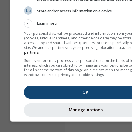
Store and/or access information on a device
Learn more
Your personal data will be processed and information from you
(cookies, unique identifiers, and other device data) may be store
accessed by and shared with 750 partners, or used specifically b
site. We and our partners may use precise geolocation data.
List
partners.
Some vendors may process your personal data on the basis of l
interest, which you can object to by managing your options belo
for a link at the bottom of this page or in the site menu to manag
withdraw consent in privacy and cookie settings.
OK
Manage options