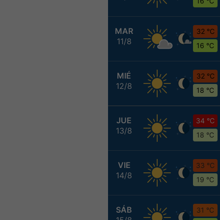
16 °C
MAR
32 °C
11/8
16 °C
MIÉ
32 °C
12/8
18 °C
JUE
34 °C
13/8
18 °C
VIE
33 °C
14/8
19 °C
SÁB
31 °C
15/8