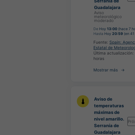
Serranía de
Guadalajara
Aviso
meteorológico
moderado
De
Hoy
13:00
(hace 7 h
Hasta
Hoy
20:59
(en 41
Fuente:
Spain: Agenc
Estatal de Meteorolo
Última actualización:
horas
Mostrar más
Aviso de
temperaturas
máximas de
nivel amarillo.
Pró
Serranía de
Guadalajara